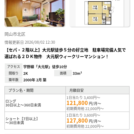
り登
録
岡山市北区
情報更新日 2026/08/02 12:30
【セパ・２階以上】大元駅徒歩５分の好立地 駐車場完備人気で
選ばれる２ＤＫ物件 大元駅ウィークリーマンション！
アクセス
宇野線「大元駅」徒歩10分
間取り
2K
面積
33m²
築年数
2000年 2月 築
プラン名・期間
月額目安
1日当たり 3,400円～
ロング
121,800
円/月～
30日以上～360日未満
初期費用他 22,000円～
1日当たり 3,600円～
ショート【7日以上】
127,800
円/月～
～30日未満
初期費用他 22,000円～