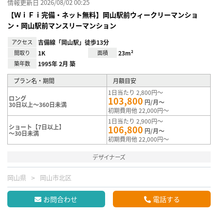
情報更新日 2026/08/02 00:25
【ＷｉＦｉ完備・ネット無料】岡山駅前ウィークリーマンショ
ン・岡山駅前マンスリーマンション
アクセス
吉備線「岡山駅」徒歩13分
間取り
1K
面積
23m²
築年数
1995年 2月 築
プラン名・期間
月額目安
1日当たり 2,800円～
ロング
103,800
円/月～
30日以上～360日未満
初期費用他 22,000円～
1日当たり 2,900円～
ショート【7日以上】
106,800
円/月～
～30日未満
初期費用他 22,000円～
デザイナーズ
岡山県
岡山市北区
お問合わせ
電話する