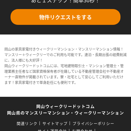
あと１ステップ！簡単30秒！
物件リクエストをする
岡山の家具家電付きウィークリーマンション・マンスリーマンション情報！
マンスリー＋ウィークリーでのご利用も可能です。連泊・長期出張の経費削減
に、法人様にも大好評！
岡山ウィークリードットコムには、宅地建物取引士・マンション管理士・管
理業務主任者など国家資格保有者が在籍している不動産管理会社や不動産オ
ーナー直物件が掲載されています。寮・社宅として安心してご利用いただけ
ます！家具家電付きで単身赴任にも便利です。
岡山ウィークリードットコム
岡山県のマンスリーマンション・ウィークリーマンション
関連リンク
サイトマップ
プライバシーポリシー
サイト運営会社
お問合わせ