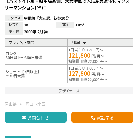
【バストイレ別・駐車場完備】大元学区の人気家具家電付マンス
リーマンション(^^)！
アクセス
宇野線「大元駅」徒歩10分
間取り
2K
面積
33m²
築年数
2000年 2月 築
プラン名・期間
月額目安
1日当たり 3,400円～
ロング
121,800
円/月～
30日以上～360日未満
初期費用他 22,000円～
1日当たり 3,600円～
ショート【7日以上】
127,800
円/月～
～30日未満
初期費用他 22,000円～
デザイナーズ
岡山県
岡山市北区
お問合わせ
電話する