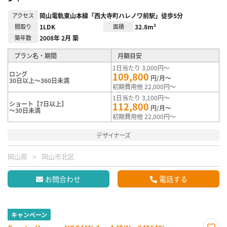
アクセス
岡山電軌東山本線「西大寺町ハレノワ前駅」徒歩5分
間取り
1LDK
面積
32.8m²
築年数
2008年 2月 築
プラン名・期間
月額目安
1日当たり 3,000円～
ロング
109,800
円/月～
30日以上～360日未満
初期費用他 22,000円～
1日当たり 3,100円～
ショート【7日以上】
112,800
円/月～
～30日未満
初期費用他 22,000円～
デザイナーズ
岡山県
岡山市北区
お問合わせ
電話する
キャンペーン