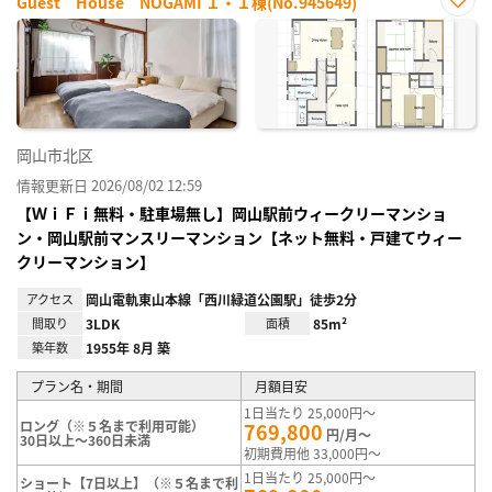
Guest House NOGAMI １・１棟(No.945649)
お気
に入
り登
録
岡山市北区
情報更新日 2026/08/02 12:59
【ＷｉＦｉ無料・駐車場無し】岡山駅前ウィークリーマンショ
ン・岡山駅前マンスリーマンション【ネット無料・戸建てウィー
クリーマンション】
アクセス
岡山電軌東山本線「西川緑道公園駅」徒歩2分
間取り
3LDK
面積
85m²
築年数
1955年 8月 築
プラン名・期間
月額目安
1日当たり 25,000円～
ロング（※５名まで利用可能）
769,800
円/月～
30日以上～360日未満
初期費用他 33,000円～
1日当たり 25,000円～
ショート【7日以上】（※５名まで利