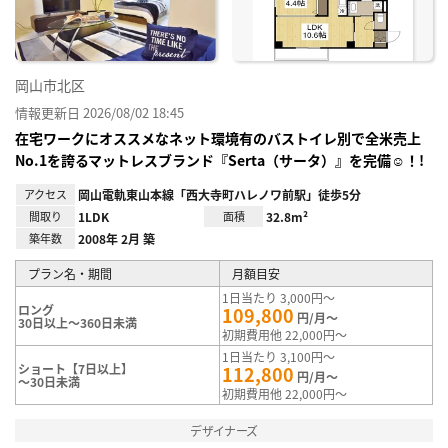
録
岡山市北区
情報更新日 2026/08/02 18:45
在宅ワークにオススメなネット環境有のバストイレ別で全米売上
No.1を誇るマットレスブランド『Serta（サータ）』を完備☺！!
アクセス
岡山電軌東山本線「西大寺町ハレノワ前駅」徒歩5分
間取り
1LDK
面積
32.8m²
築年数
2008年 2月 築
プラン名・期間
月額目安
1日当たり 3,000円～
ロング
109,800
円/月～
30日以上～360日未満
初期費用他 22,000円～
1日当たり 3,100円～
ショート【7日以上】
112,800
円/月～
～30日未満
初期費用他 22,000円～
デザイナーズ