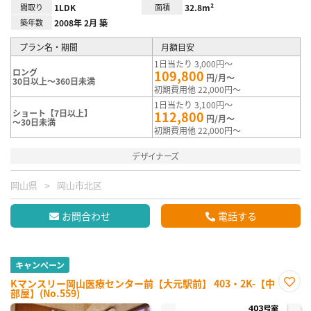
間取り
1LDK
面積
32.8m²
築年数
2008年 2月 築
プラン名・期間
月額目安
1日当たり 3,000円～
ロング
109,800
円/月～
30日以上～360日未満
初期費用他 22,000円～
1日当たり 3,100円～
ショート【7日以上】
112,800
円/月～
～30日未満
初期費用他 22,000円～
デザイナーズ
岡山県
岡山市北区
お問合わせ
電話する
キャンペーン
Kマンスリー岡山医療センター前【大元駅前】 403・2K-【中
部屋】(No.559)
お気
に入