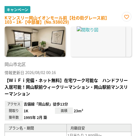
キャンペーン
Kマンスリー岡山イオンモール前【社の街グレース前】
103・1K-【中部屋】(No.938029)
お気
に入
り登
録
岡山市北区
情報更新日 2026/08/02 00:16
【ＷｉＦｉ完備・ネット無料】在宅ワーク可能な ハンドフリー
入居可能！岡山駅前ウィークリーマンション・岡山駅前マンスリ
ーマンション
アクセス
吉備線「岡山駅」徒歩13分
間取り
1K
面積
23m²
築年数
1995年 2月 築
プラン名・期間
月額目安
1日当たり 2,800円～