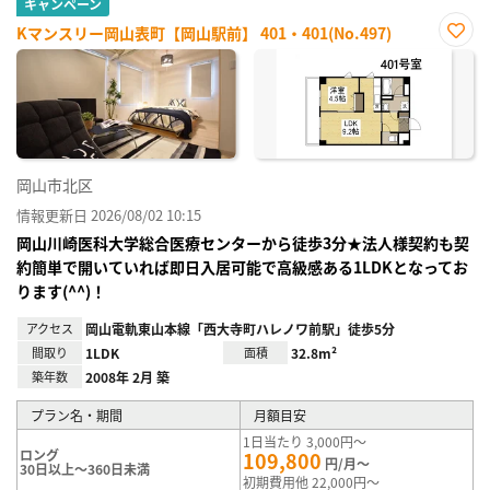
キャンペーン
Kマンスリー岡山表町【岡山駅前】 401・401(No.497)
お気
に入
り登
録
岡山市北区
情報更新日 2026/08/02 10:15
岡山川崎医科大学総合医療センターから徒歩3分★法人様契約も契
約簡単で開いていれば即日入居可能で高級感ある1LDKとなってお
ります(^^)！
アクセス
岡山電軌東山本線「西大寺町ハレノワ前駅」徒歩5分
間取り
1LDK
面積
32.8m²
築年数
2008年 2月 築
プラン名・期間
月額目安
1日当たり 3,000円～
ロング
109,800
円/月～
30日以上～360日未満
初期費用他 22,000円～