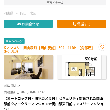
デザイナーズ
岡山県
岡山市北区
お問合わせ
電話する
キャンペーン
Kマンスリー岡山表町【岡山駅前】 502・1LDK-【角部屋】
(No.313)
お気
に入
り登
録
岡山市北区
情報更新日 2026/08/02 12:45
【オートロック付・防犯カメラ付】セキュリティ対策された岡山
駅前ウィークリーマンション☆岡山駅東口前マンスリーマンショ
ン！