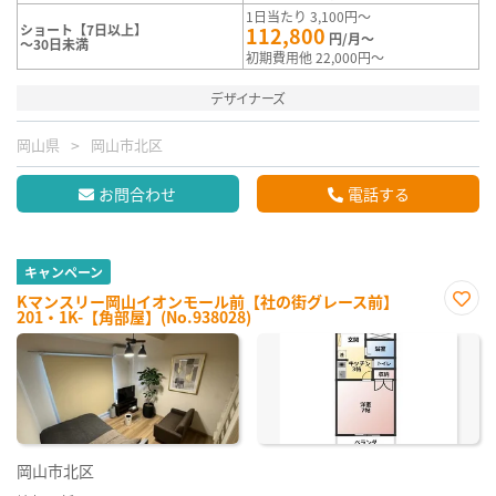
1日当たり 3,100円～
ショート【7日以上】
112,800
円/月～
～30日未満
初期費用他 22,000円～
デザイナーズ
岡山県
岡山市北区
お問合わせ
電話する
キャンペーン
Kマンスリー岡山イオンモール前【社の街グレース前】
201・1K-【角部屋】(No.938028)
お気
に入
り登
録
岡山市北区