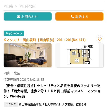
岡山県
岡山市北区
お問合わせ
電話する
キャンペーン
Kマンスリー岡山表町【岡山駅前】 201・201(No.471)
お気
に入
り登
録
岡山市北区
情報更新日 2026/08/02 18:35
【安全・信頼性視点】セキュリティと品質を重視のファミリー物
件！「西大寺駅」徒歩２分１ＬＤＫ岡山駅前マンスリーマンショ
ン、Wi-Fi完備
アクセス
岡山電軌東山本線「西大寺町ハレノワ前駅」徒歩5分