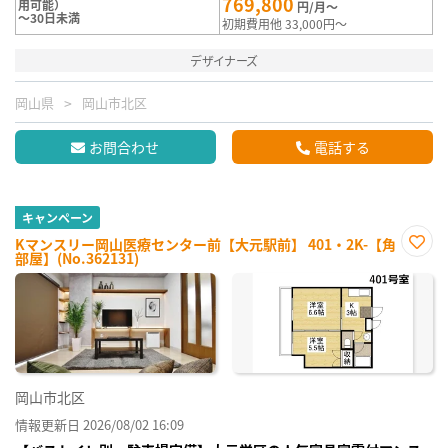
769,800
用可能）
円/月～
～30日未満
初期費用他 33,000円～
デザイナーズ
岡山県
岡山市北区
お問合わせ
電話する
キャンペーン
Kマンスリー岡山医療センター前【大元駅前】 401・2K-【角
部屋】(No.362131)
お気
に入
り登
録
岡山市北区
情報更新日 2026/08/02 16:09