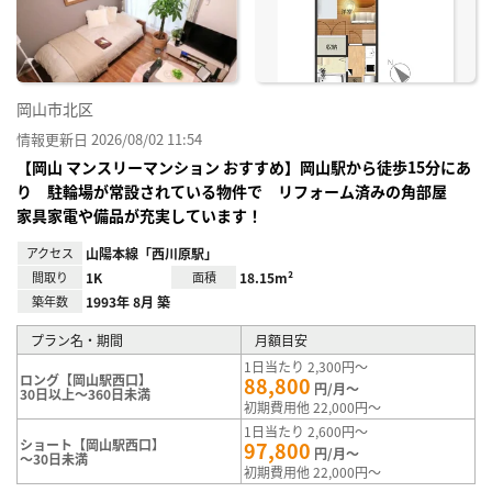
録
岡山市北区
情報更新日 2026/08/02 11:54
【岡山 マンスリーマンション おすすめ】岡山駅から徒歩15分にあ
り 駐輪場が常設されている物件で リフォーム済みの角部屋
家具家電や備品が充実しています！
アクセス
山陽本線「西川原駅」
間取り
1K
面積
18.15m²
築年数
1993年 8月 築
プラン名・期間
月額目安
1日当たり 2,300円～
ロング【岡山駅西口】
88,800
円/月～
30日以上～360日未満
初期費用他 22,000円～
1日当たり 2,600円～
ショート【岡山駅西口】
97,800
円/月～
～30日未満
初期費用他 22,000円～