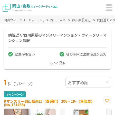
岡山ウィークリードットコム
岡山市中区
西川原駅周辺
病院近くの
病院近く/西川原駅のマンスリーマンション・ウィークリーマ
ンション情報
緊急時も安心
徒歩圏内に医療施設が充実
もっと見る
1
件（1/1ページ）
キャンペーン
Kマンスリー岡山駅西口【奉還町】 206・1K-【角部屋】
(No.151458)
お気
に入
り登