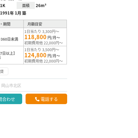
1K
26m²
面積
1991年 1月 築
・期間
月額目安
1日当たり 3,300円～
118,800
円/月～
360日未満
初期費用他 22,000円～
1日当たり 3,500円～
7日以上】
124,800
円/月～
満
初期費用他 22,000円～
賃貸
岡山市北区
問合わせ
電話する