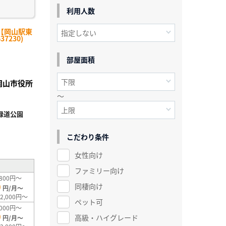
利用人数
【岡山駅東
7230)
部屋面積
岡山市役所
～
緑道公園
²
こだわり条件
女性向け
ファミリー向け
800円～
0
同棲向け
円/月～
2,000円～
ペット可
000円～
0
高級・ハイグレード
円/月～