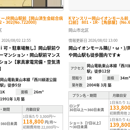
リーJR岡山駅前【岡山済生会総合病
Kマンスリー岡山イオンモール前
・302(No.722000)
口前】 801・1R-【角部屋】(No.63
区
岡山市北区
26/08/02 12:55
情報更新日 2026/08/02 13:00
ｉ可・駐車場無し】岡山駅前ウ
岡山イオンモール隣(/・ω・)/
ーマンション・岡山駅前マンス
や岡山駅も徒歩圏内です★
ション【家具家電完備・空気清
岡山電軌東山本線「西川
】
アクセス
駅」徒歩12分
1R
34m
間取り
面積
岡山電軌東山本線「西川緑道公園
駅」徒歩5分
2004年 3月 築
築年数
1K
26m²
面積
プラン名・期間
月額目安
1991年 1月 築
1日当たり 3,
ロング
133,80
・期間
月額目安
30日以上～360日未満
初期費用他 2
1日当たり 3,300円～
1日当たり 4,
118,800
円/月～
ショート【7日以上】
139,80
360日未満
～30日未満
初期費用他 22,000円～