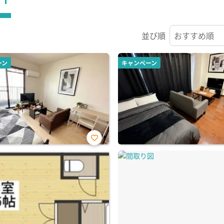
並び順
ーン
キャンペーン
お気
に入
り登
録