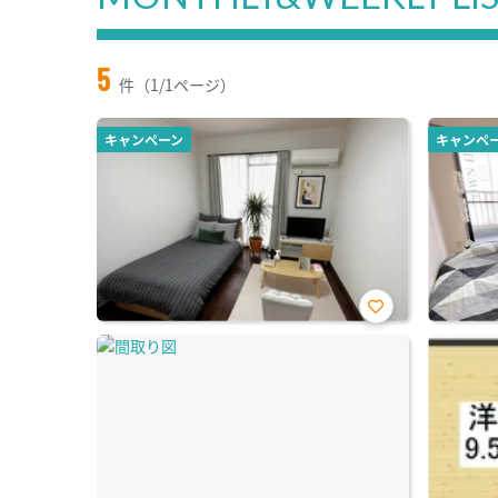
5
件（1/1ページ）
キャンペーン
キャンペ
お気
に入
り登
録