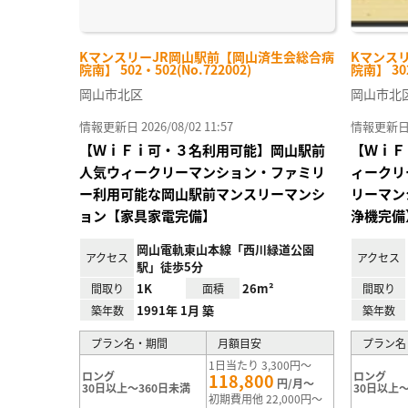
KマンスリーJR岡山駅前【岡山済生会総合病
Kマンス
院南】 502・502(No.722002)
院南】 302
岡山市北区
岡山市北
情報更新日 2026/08/02 11:57
情報更新日 20
【ＷｉＦｉ可・３名利用可能】岡山駅前
【ＷｉＦ
人気ウィークリーマンション・ファミリ
ィークリ
ー利用可能な岡山駅前マンスリーマンシ
リーマン
ョン【家具家電完備】
浄機完備
岡山電軌東山本線「西川緑道公園
アクセス
アクセス
駅」徒歩5分
1K
26m²
間取り
面積
間取り
1991年 1月 築
築年数
築年数
プラン名・期間
月額目安
プラン名
1日当たり 3,300円～
ロング
ロング
118,800
円/月～
30日以上～360日未満
30日以上～
初期費用他 22,000円～