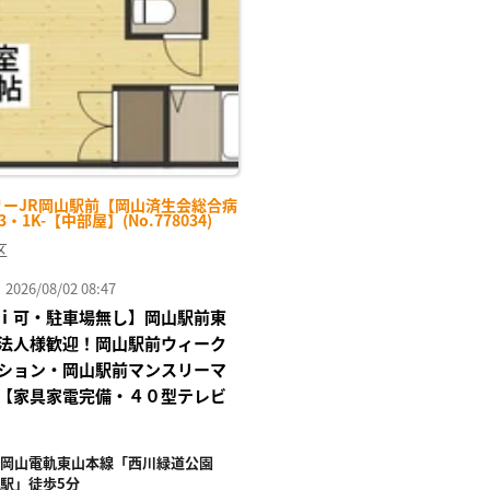
り登
録
リーJR岡山駅前【岡山済生会総合病
3・1K-【中部屋】(No.778034)
区
26/08/02 08:47
ｉ可・駐車場無し】岡山駅前東
法人様歓迎！岡山駅前ウィーク
ション・岡山駅前マンスリーマ
【家具家電完備・４０型テレビ
岡山電軌東山本線「西川緑道公園
駅」徒歩5分