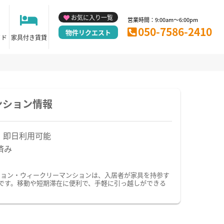
お気に入り一覧
営業時間：9:00am～6:00pm
050-7586-2410
物件リクエスト
イド
家具付き賃貸
ンション情報
！即日利用可能
済み
ション・ウィークリーマンションは、入居者が家具を持参す
です。移動や短期滞在に便利で、手軽に引っ越しができる