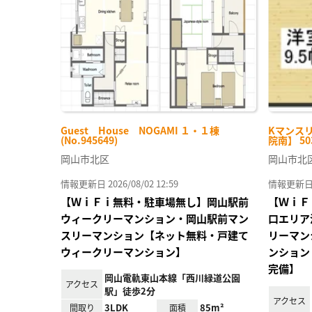
り登
録
Guest House NOGAMI １・１棟
Kマンス
(No.945649)
院南】 50
岡山市北区
岡山市北
情報更新日 2026/08/02 12:59
情報更新日 20
【ＷｉＦｉ無料・駐車場無し】岡山駅前
【ＷｉＦ
ウィークリーマンション・岡山駅前マン
口エリア
スリーマンション【ネット無料・戸建て
リーマン
ウィークリーマンション】
ンション
完備】
岡山電軌東山本線「西川緑道公園
アクセス
駅」徒歩2分
アクセス
3LDK
85m²
間取り
面積