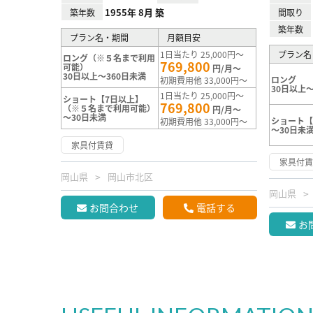
1955年 8月 築
築年数
間取り
築年数
プラン名・期間
月額目安
1日当たり 25,000円～
プラン名
ロング（※５名まで利用
769,800
可能）
円/月～
30日以上～360日未満
ロング
初期費用他 33,000円～
30日以上～
1日当たり 25,000円～
ショート【7日以上】
769,800
（※５名まで利用可能）
円/月～
～30日未満
ショート【
初期費用他 33,000円～
～30日未
家具付賃貸
家具付
岡山県
岡山市北区
岡山県
お問合わせ
電話する
お