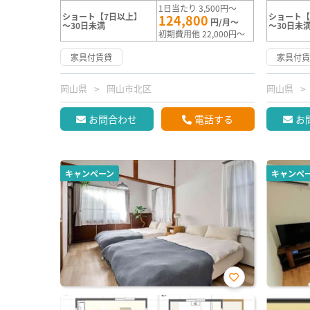
1日当たり 3,500円～
ショート【7日以上】
ショート【
124,800
円/月～
～30日未満
～30日未
初期費用他 22,000円～
家具付賃貸
家具付
岡山県
岡山市北区
岡山県
お問合わせ
電話する
お
キャンペーン
キャンペ
お気
に入