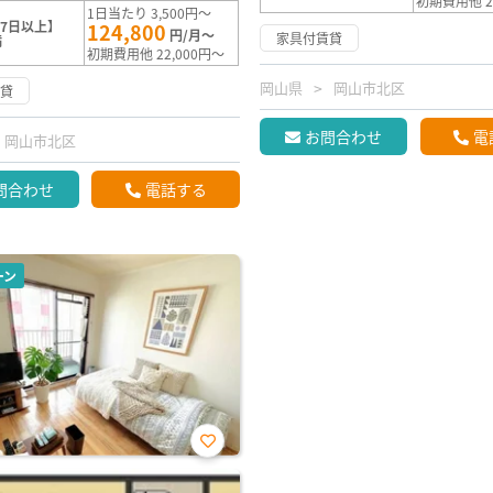
初期費用他 2
1日当たり 3,500円～
7日以上】
124,800
円/月～
家具付賃貸
満
初期費用他 22,000円～
岡山県
岡山市北区
賃貸
お問合わせ
電
岡山市北区
問合わせ
電話する
ーン
お気
に入