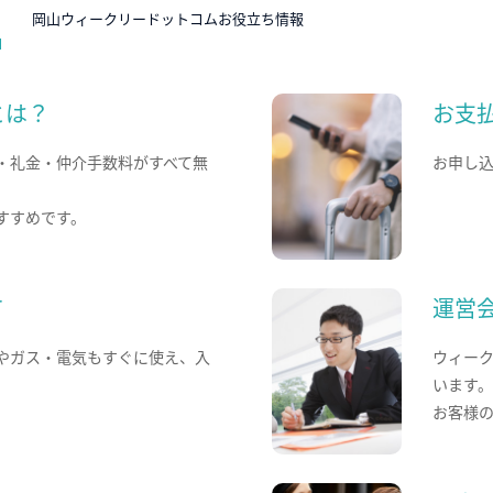
N
岡山ウィークリードットコムお役立ち情報
とは？
お支
・礼金・仲介手数料がすべて無
お申し
すすめです。
て
運営
やガス・電気もすぐに使え、入
ウィー
います
お客様