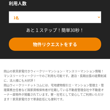
利用人数
あと１ステップ！簡単30秒！
物件リクエストをする
岡山の家具家電付きウィークリーマンション・マンスリーマンション情報！
マンスリー＋ウィークリーでのご利用も可能です。連泊・長期出張の経費削減
に、法人様にも大好評！
岡山ウィークリードットコムには、宅地建物取引士・マンション管理士・管
理業務主任者など国家資格保有者が在籍している不動産管理会社や不動産オ
ーナー直物件が掲載されています。寮・社宅として安心してご利用いただけ
ます！家具家電付きで単身赴任にも便利です。