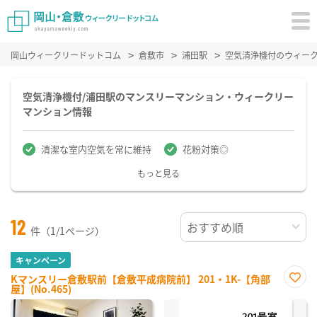
岡山ウィークリードットコム
倉敷市
浦田駅
空気清浄機付のウィー
空気清浄機付/浦田駅のマンスリーマンション・ウィークリー
マンション情報
清潔な室内空気を常に維持
花粉対策◎
もっと見る
12
件（1/1ページ）
キャンペーン
Kマンスリー倉敷駅前【倉敷平成病院前】 201・1K-【角部
屋】(No.465)
お気
に入
り登