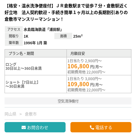
【格安・温水洗浄便座付】ＪＲ倉敷駅まで徒歩７分・倉敷駅近く
好立地 法人契約歓迎・手続き簡単１ヶ月以上の長期割引ありの
倉敷市マンスリーマンション！
アクセス
水島臨海鉄道「浦田駅」
間取り
1K
面積
25m²
築年数
1996年 1月 築
プラン名・期間
月額目安
1日当たり 2,900円～
ロング
106,800
円/月～
30日以上～360日未満
初期費用他 22,000円～
1日当たり 3,000円～
ショート【7日以上】
109,800
円/月～
～30日未満
初期費用他 22,000円～
空気清浄機付
岡山県
倉敷市
お問合わせ
電話する