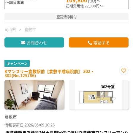
円/月～
～30日未満
初期費用他 22,000円～
空気清浄機付
岡山県
倉敷市
お問合わせ
電話する
キャンペーン
Kマンスリー倉敷駅前【倉敷平成病院前】 302・
302(No.125786)
お気
に入
り登
録
倉敷市
情報更新日 2026/08/09 10:26
JR倉敷駅まで徒歩7分★長期出張に便利な倉敷市マンスリーマンシ