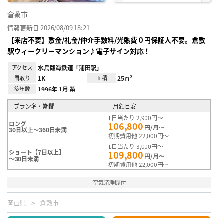
倉敷市
情報更新日 2026/08/09 18:21
【来店不要】敷金/礼金/仲介手数料/光熱費０円保証人不要。倉敷
駅ウィークリーマンション♪電子サイン対応！
アクセス
水島臨海鉄道「浦田駅」
間取り
1K
面積
25m²
築年数
1996年 1月 築
プラン名・期間
月額目安
1日当たり 2,900円～
ロング
106,800
円/月～
30日以上～360日未満
初期費用他 22,000円～
1日当たり 3,000円～
ショート【7日以上】
109,800
円/月～
～30日未満
初期費用他 22,000円～
空気清浄機付
岡山県
倉敷市