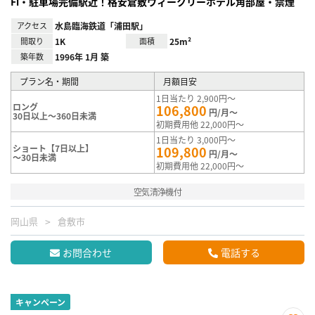
Fi・駐車場完備駅近！格安倉敷ウィークリーホテル角部屋・禁煙
アクセス
水島臨海鉄道「浦田駅」
間取り
1K
面積
25m²
築年数
1996年 1月 築
プラン名・期間
月額目安
1日当たり 2,900円～
ロング
106,800
円/月～
30日以上～360日未満
初期費用他 22,000円～
1日当たり 3,000円～
ショート【7日以上】
109,800
円/月～
～30日未満
初期費用他 22,000円～
空気清浄機付
岡山県
倉敷市
お問合わせ
電話する
キャンペーン