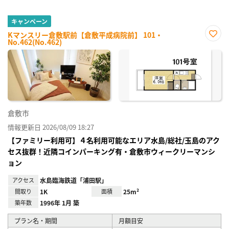
キャンペーン
Kマンスリー倉敷駅前【倉敷平成病院前】 101・
No.462(No.462)
お気
に入
り登
録
倉敷市
情報更新日 2026/08/09 18:27
【ファミリー利用可】４名利用可能なエリア水島/総社/玉島のアク
セス抜群！近隣コインパーキング有・倉敷市ウィークリーマンシ
ョン
アクセス
水島臨海鉄道「浦田駅」
間取り
1K
面積
25m²
築年数
1996年 1月 築
プラン名・期間
月額目安