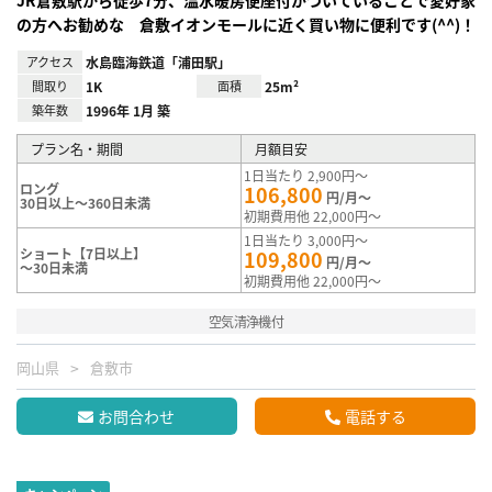
の方へお勧めな 倉敷イオンモールに近く買い物に便利です(^^)！
アクセス
水島臨海鉄道「浦田駅」
間取り
1K
面積
25m²
築年数
1996年 1月 築
プラン名・期間
月額目安
1日当たり 2,900円～
ロング
106,800
円/月～
30日以上～360日未満
初期費用他 22,000円～
1日当たり 3,000円～
ショート【7日以上】
109,800
円/月～
～30日未満
初期費用他 22,000円～
空気清浄機付
岡山県
倉敷市
お問合わせ
電話する