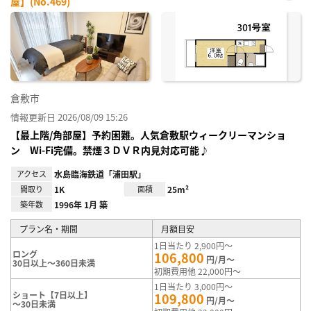
屋】(No.469)
お気
に入
り登
録
倉敷市
情報更新日 2026/08/09 15:26
【最上階/角部屋】予約困難。人気倉敷駅ウィークリーマンショ
ン Wi-Fi完備。禁煙３ＤＶＲ内見対応可能♪
アクセス
水島臨海鉄道「浦田駅」
間取り
1K
面積
25m²
築年数
1996年 1月 築
プラン名・期間
月額目安
1日当たり 2,900円～
ロング
106,800
円/月～
30日以上～360日未満
初期費用他 22,000円～
1日当たり 3,000円～
ショート【7日以上】
109,800
円/月～
～30日未満