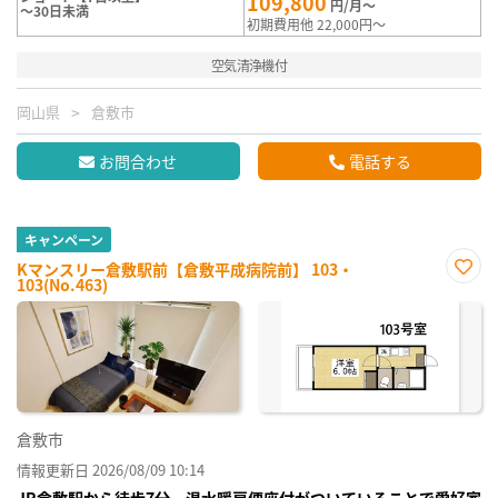
109,800
円/月～
～30日未満
初期費用他 22,000円～
空気清浄機付
岡山県
倉敷市
お問合わせ
電話する
キャンペーン
Kマンスリー倉敷駅前【倉敷平成病院前】 103・
103(No.463)
お気
に入
り登
録
倉敷市
情報更新日 2026/08/09 10:14
JR倉敷駅から徒歩7分、温水暖房便座付がついていることで愛好家