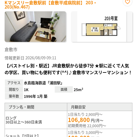
Kマンスリー倉敷駅前【倉敷平成病院前】 203・
203(No.467)
お気
に入
り登
録
倉敷市
情報更新日 2026/08/09 09:11
【バストイレ別・駅近】JR倉敷駅から徒歩7分 ★駅に近くで人気
の学区、買い物にも便利です(^^)♪倉敷市マンスリーマンション！
アクセス
水島臨海鉄道「浦田駅」
間取り
1K
面積
25m²
築年数
1996年 1月 築
プラン名・期間
月額目安
1日当たり 2,900円～
ロング
106,800
円/月～
30日以上～360日未満
初期費用他 22,000円～
1日当たり 3,000円～
ショート【7日以上】