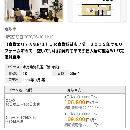
録
倉敷市
情報更新日 2026/08/10 11:16
【倉敷エリア人気№１】ＪＲ倉敷駅徒歩７分 ２０１５年フルリ
フォーム済みで 空いていれば契約簡単で即日入居可能なWi-Fi完
備駐車場
アクセス
水島臨海鉄道「浦田駅」
間取り
1K
面積
25m²
築年数
1996年 1月 築
プラン名・期間
月額目安
1日当たり 2,900円～
ロング
106,800
円/月～
30日以上～360日未満
初期費用他 22,000円～
1日当たり 3,000円～
ショート【7日以上】
109,800
円/月～
～30日未満
初期費用他 22,000円～