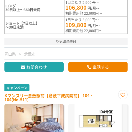
1日当たり 2,900円～
ロング
106,800
円/月～
30日以上～360日未満
初期費用他 22,000円～
1日当たり 3,000円～
ショート【7日以上】
109,800
円/月～
～30日未満
初期費用他 22,000円～
空気清浄機付
岡山県
倉敷市
お問合わせ
電話する
キャンペーン
Kマンスリー倉敷駅前【倉敷平成病院前】 104・
104(No.511)
お気
に入
り登
録