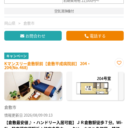
初期費用他 22,000円～
空気清浄機付
岡山県
倉敷市
お問合わせ
電話する
キャンペーン
Kマンスリー倉敷駅前【倉敷平成病院前】 204・
204(No.468)
お気
に入
り登
録
倉敷市
情報更新日 2026/08/09 09:13
【倉敷最安値♪・ハンドリー入居可能】ＪＲ倉敷駅徒歩７分。Wi-