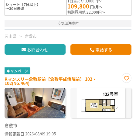
1日当たり 3,000円～
ショート【7日以上】
109,800
円/月～
～30日未満
初期費用他 22,000円～
空気清浄機付
岡山県
倉敷市
お問合わせ
電話する
キャンペーン
Kマンスリー倉敷駅前【倉敷平成病院前】 102・
102(No.464)
お気
に入
り登
録
倉敷市
情報更新日 2026/08/09 19:05