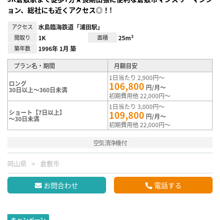
ョン、総社にも近くアクセス◎！!
アクセス
水島臨海鉄道「浦田駅」
間取り
1K
面積
25m²
築年数
1996年 1月 築
プラン名・期間
月額目安
1日当たり 2,900円～
ロング
106,800
円/月～
30日以上～360日未満
初期費用他 22,000円～
1日当たり 3,000円～
ショート【7日以上】
109,800
円/月～
～30日未満
初期費用他 22,000円～
空気清浄機付
岡山県
倉敷市
お問合わせ
電話する
キャンペーン