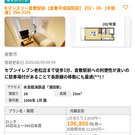
Kマンスリー倉敷駅前【倉敷平成病院前】 202・1K-【中部
屋】(No.510)
お気
に入
り登
録
倉敷市
情報更新日 2026/08/09 09:54
セブンイレブン老松店まで徒歩1分、倉敷駅前への利便性が良いの
に駐車場付があることで長距離の移動にも最適(^^)！
アクセス
水島臨海鉄道「浦田駅」
間取り
1K
面積
25m²
築年数
1996年 1月 築
プラン名・期間
月額目安
1日当たり 2,900円～
ロング
106,800
円/月～
30日以上～360日未満
初期費用他 22,000円～