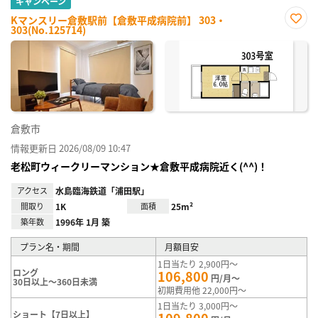
キャンペーン
Kマンスリー倉敷駅前【倉敷平成病院前】 303・
303(No.125714)
お気
に入
り登
録
倉敷市
情報更新日 2026/08/09 10:47
老松町ウィークリーマンション★倉敷平成病院近く(^^)！
アクセス
水島臨海鉄道「浦田駅」
間取り
1K
面積
25m²
築年数
1996年 1月 築
プラン名・期間
月額目安
1日当たり 2,900円～
ロング
106,800
円/月～
30日以上～360日未満
初期費用他 22,000円～
1日当たり 3,000円～
ショート【7日以上】
109,800