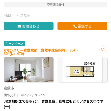
空気清浄機付
岡山県
倉敷市
お問合わせ
電話する
キャンペーン
Kマンスリー倉敷駅前【倉敷平成病院前】 304・
304(No.470)
お気
に入
り登
録
倉敷市
情報更新日 2026/08/09 08:27
JR倉敷駅まで徒歩7分。倉敷真備、総社にも近くアクセス◎です
(^^)！