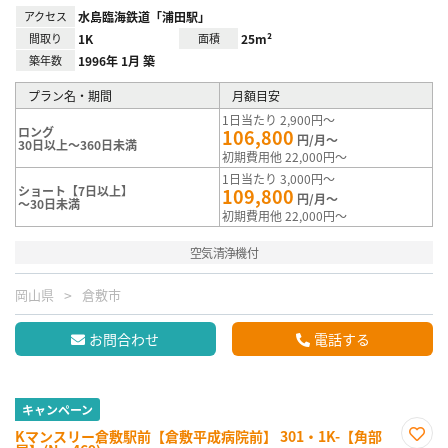
アクセス
水島臨海鉄道「浦田駅」
間取り
1K
面積
25m²
築年数
1996年 1月 築
プラン名・期間
月額目安
1日当たり 2,900円～
ロング
106,800
円/月～
30日以上～360日未満
初期費用他 22,000円～
1日当たり 3,000円～
ショート【7日以上】
109,800
円/月～
～30日未満
初期費用他 22,000円～
空気清浄機付
岡山県
倉敷市
お問合わせ
電話する
キャンペーン
Kマンスリー倉敷駅前【倉敷平成病院前】 301・1K-【角部