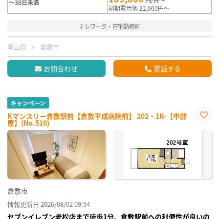
～30日未満
初期費用他 22,000円～
テレワーク・在宅勤務可
岡山県
倉敷市
お問合わせ
電話する
キャンペーン
Kマンスリー倉敷駅前【倉敷平成病院前】 202・1K-【中部
屋】(No.510)
お気
に入
り登
録
倉敷市
情報更新日 2026/08/02 09:54
セブンイレブン老松店まで徒歩1分、倉敷駅前への利便性が良いの