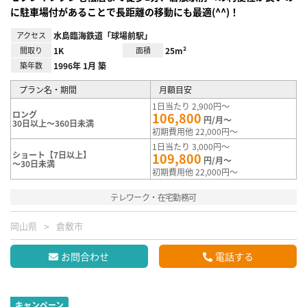
に駐車場付があることで長距離の移動にも最適(^^)！
アクセス
水島臨海鉄道「球場前駅」
間取り
1K
面積
25m²
築年数
1996年 1月 築
プラン名・期間
月額目安
1日当たり 2,900円～
ロング
106,800
円/月～
30日以上～360日未満
初期費用他 22,000円～
1日当たり 3,000円～
ショート【7日以上】
109,800
円/月～
～30日未満
初期費用他 22,000円～
テレワーク・在宅勤務可
岡山県
倉敷市
お問合わせ
電話する
キャンペーン