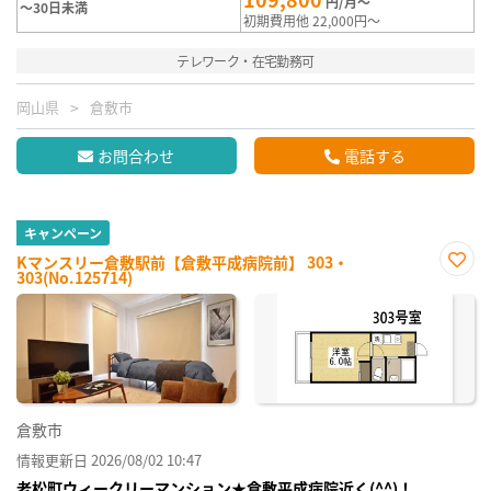
円/月～
～30日未満
初期費用他 22,000円～
テレワーク・在宅勤務可
岡山県
倉敷市
お問合わせ
電話する
キャンペーン
Kマンスリー倉敷駅前【倉敷平成病院前】 303・
303(No.125714)
お気
に入
り登
録
倉敷市
情報更新日 2026/08/02 10:47
老松町ウィークリーマンション★倉敷平成病院近く(^^)！