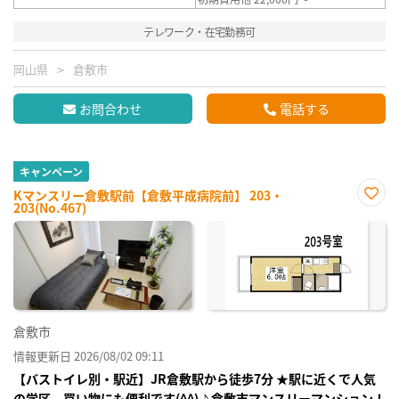
テレワーク・在宅勤務可
岡山県
倉敷市
お問合わせ
電話する
キャンペーン
Kマンスリー倉敷駅前【倉敷平成病院前】 203・
203(No.467)
お気
に入
り登
録
倉敷市
情報更新日 2026/08/02 09:11
【バストイレ別・駅近】JR倉敷駅から徒歩7分 ★駅に近くで人気
の学区、買い物にも便利です(^^)♪倉敷市マンスリーマンション！