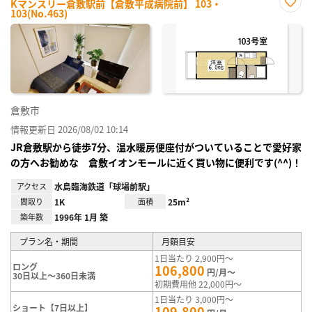
Kマンスリー倉敷駅前【倉敷平成病院前】 103・
103(No.463)
お気
に入
り登
録
倉敷市
情報更新日 2026/08/02 10:14
JR倉敷駅から徒歩7分、温水暖房便座付がついていることで愛好家
の方へお勧めな 倉敷イオンモールに近く買い物に便利です(^^)！
アクセス
水島臨海鉄道「球場前駅」
間取り
1K
面積
25m²
築年数
1996年 1月 築
プラン名・期間
月額目安
1日当たり 2,900円～
ロング
106,800
円/月～
30日以上～360日未満
初期費用他 22,000円～
1日当たり 3,000円～
ショート【7日以上】
109,800