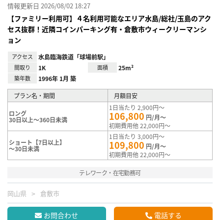
情報更新日 2026/08/02 18:27
【ファミリー利用可】４名利用可能なエリア水島/総社/玉島のアク
セス抜群！近隣コインパーキング有・倉敷市ウィークリーマンシ
ョン
アクセス
水島臨海鉄道「球場前駅」
間取り
1K
面積
25m²
築年数
1996年 1月 築
プラン名・期間
月額目安
1日当たり 2,900円～
ロング
106,800
円/月～
30日以上～360日未満
初期費用他 22,000円～
1日当たり 3,000円～
ショート【7日以上】
109,800
円/月～
～30日未満
初期費用他 22,000円～
テレワーク・在宅勤務可
岡山県
倉敷市
お問合わせ
電話する