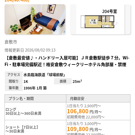
お気
に入
り登
録
倉敷市
情報更新日 2026/08/02 09:13
【倉敷最安値♪・ハンドリー入居可能】ＪＲ倉敷駅徒歩７分。Wi-
Fi・駐車場完備駅近！格安倉敷ウィークリーホテル角部屋・禁煙
アクセス
水島臨海鉄道「球場前駅」
間取り
1K
面積
25m²
築年数
1996年 1月 築
プラン名・期間
月額目安
1日当たり 2,900円～
ロング
106,800
円/月～
30日以上～360日未満
初期費用他 22,000円～
1日当たり 3,000円～
ショート【7日以上】
109,800
円/月～
～30日未満
初期費用他 22,000円～