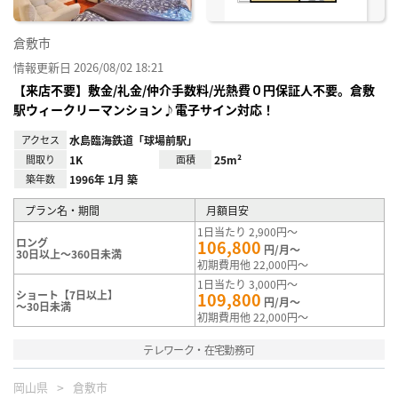
倉敷市
情報更新日 2026/08/02 18:21
【来店不要】敷金/礼金/仲介手数料/光熱費０円保証人不要。倉敷
駅ウィークリーマンション♪電子サイン対応！
アクセス
水島臨海鉄道「球場前駅」
間取り
1K
面積
25m²
築年数
1996年 1月 築
プラン名・期間
月額目安
1日当たり 2,900円～
ロング
106,800
円/月～
30日以上～360日未満
初期費用他 22,000円～
1日当たり 3,000円～
ショート【7日以上】
109,800
円/月～
～30日未満
初期費用他 22,000円～
テレワーク・在宅勤務可
岡山県
倉敷市