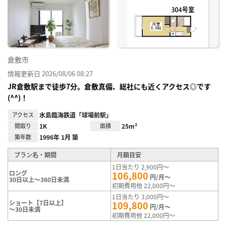
り登
録
倉敷市
情報更新日 2026/08/06 08:27
JR倉敷駅まで徒歩7分。倉敷真備、総社にも近くアクセス◎です
(^^)！
アクセス
水島臨海鉄道「球場前駅」
間取り
1K
面積
25m²
築年数
1996年 1月 築
プラン名・期間
月額目安
1日当たり 2,900円～
ロング
106,800
円/月～
30日以上～360日未満
初期費用他 22,000円～
1日当たり 3,000円～
ショート【7日以上】
109,800
円/月～
～30日未満
初期費用他 22,000円～