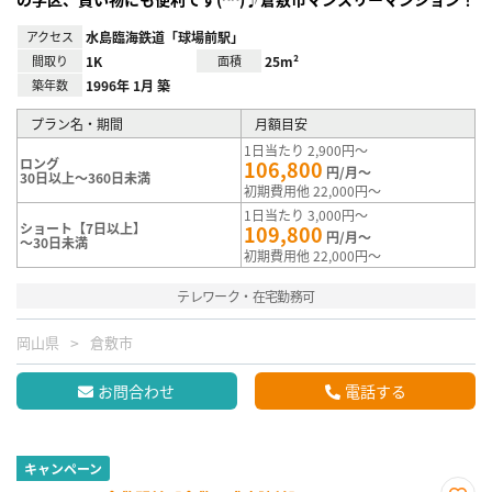
アクセス
水島臨海鉄道「球場前駅」
間取り
1K
面積
25m²
築年数
1996年 1月 築
プラン名・期間
月額目安
1日当たり 2,900円～
ロング
106,800
円/月～
30日以上～360日未満
初期費用他 22,000円～
1日当たり 3,000円～
ショート【7日以上】
109,800
円/月～
～30日未満
初期費用他 22,000円～
テレワーク・在宅勤務可
岡山県
倉敷市
お問合わせ
電話する
キャンペーン