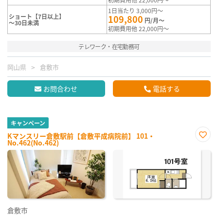
1日当たり 3,000円～
ショート【7日以上】
109,800
円/月～
～30日未満
初期費用他 22,000円～
テレワーク・在宅勤務可
岡山県
倉敷市
お問合わせ
電話する
キャンペーン
Kマンスリー倉敷駅前【倉敷平成病院前】 101・
No.462(No.462)
お気
に入
り登
録
倉敷市