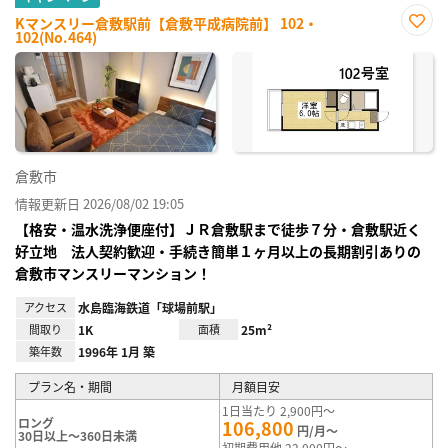
Kマンスリー倉敷駅前【倉敷平成病院前】 102・
102(No.464)
お気
に入
り登
録
倉敷市
情報更新日 2026/08/02 19:05
【格安・温水洗浄便座付】ＪＲ倉敷駅まで徒歩７分・倉敷駅近く
好立地 法人契約歓迎・手続き簡単１ヶ月以上の長期割引ありの
倉敷市マンスリーマンション！
アクセス
水島臨海鉄道「球場前駅」
間取り
1K
面積
25m²
築年数
1996年 1月 築
プラン名・期間
月額目安
1日当たり 2,900円～
ロング
106,800
円/月～
30日以上～360日未満
初期費用他 22,000円～