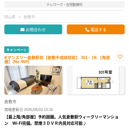
テレワーク・在宅勤務可
岡山県
倉敷市
お問合わせ
電話する
キャンペーン
Kマンスリー倉敷駅前【倉敷平成病院前】 301・1K-【角部
屋】(No.469)
お気
に入
り登
録
倉敷市
情報更新日 2026/08/02 15:26
【最上階/角部屋】予約困難。人気倉敷駅ウィークリーマンショ
ン Wi-Fi完備。禁煙３ＤＶＲ内見対応可能♪