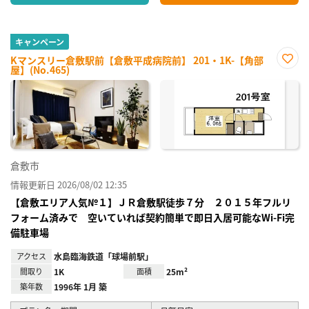
キャンペーン
Kマンスリー倉敷駅前【倉敷平成病院前】 201・1K-【角部
屋】(No.465)
お気
に入
り登
録
倉敷市
情報更新日 2026/08/02 12:35
【倉敷エリア人気№１】ＪＲ倉敷駅徒歩７分 ２０１５年フルリ
フォーム済みで 空いていれば契約簡単で即日入居可能なWi-Fi完
備駐車場
アクセス
水島臨海鉄道「球場前駅」
間取り
1K
面積
25m²
築年数
1996年 1月 築