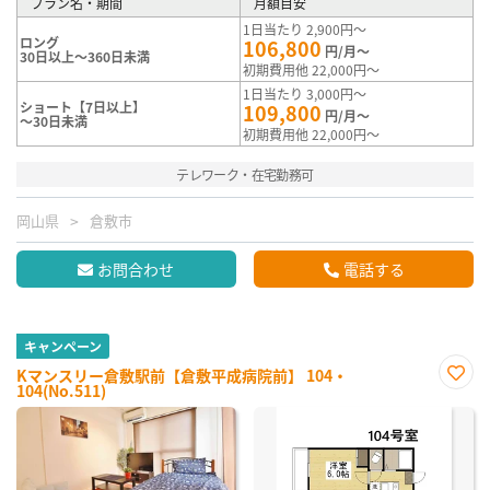
プラン名・期間
月額目安
1日当たり 2,900円～
ロング
106,800
円/月～
30日以上～360日未満
初期費用他 22,000円～
1日当たり 3,000円～
ショート【7日以上】
109,800
円/月～
～30日未満
初期費用他 22,000円～
テレワーク・在宅勤務可
岡山県
倉敷市
お問合わせ
電話する
キャンペーン
Kマンスリー倉敷駅前【倉敷平成病院前】 104・
104(No.511)
お気
に入
り登
録