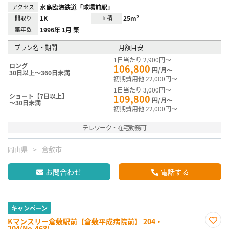
アクセス
水島臨海鉄道「球場前駅」
間取り
1K
面積
25m²
築年数
1996年 1月 築
プラン名・期間
月額目安
1日当たり 2,900円～
ロング
106,800
円/月～
30日以上～360日未満
初期費用他 22,000円～
1日当たり 3,000円～
ショート【7日以上】
109,800
円/月～
～30日未満
初期費用他 22,000円～
テレワーク・在宅勤務可
岡山県
倉敷市
お問合わせ
電話する
キャンペーン
Kマンスリー倉敷駅前【倉敷平成病院前】 204・
204(No.468)