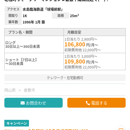
アクセス
水島臨海鉄道「球場前駅」
間取り
1K
面積
25m²
築年数
1996年 1月 築
プラン名・期間
月額目安
1日当たり 2,900円～
ロング
106,800
円/月～
30日以上～360日未満
初期費用他 22,000円～
1日当たり 3,000円～
ショート【7日以上】
109,800
円/月～
～30日未満
初期費用他 22,000円～
テレワーク・在宅勤務可
岡山県
倉敷市
お問合わせ
電話する
キャンペーン