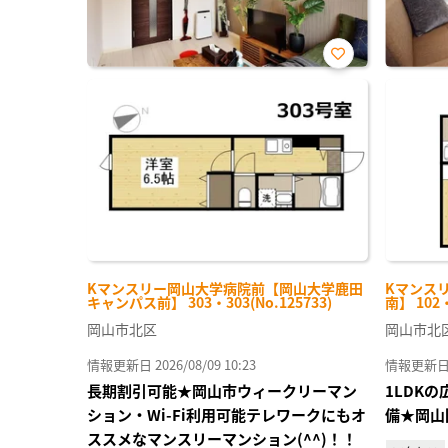
お気
に入
り登
録
Kマンスリー岡山大学病院前【岡山大学鹿田
Kマンス
キャンパス前】 303・303(No.125733)
南】 102・
岡山市北区
岡山市北
情報更新日 2026/08/09 10:23
情報更新日 20
長期割引可能★岡山市ウィークリーマン
1LDK
ション・Wi-Fi利用可能テレワークにもオ
備★岡山
ススメなマンスリーマンション(^^)！！