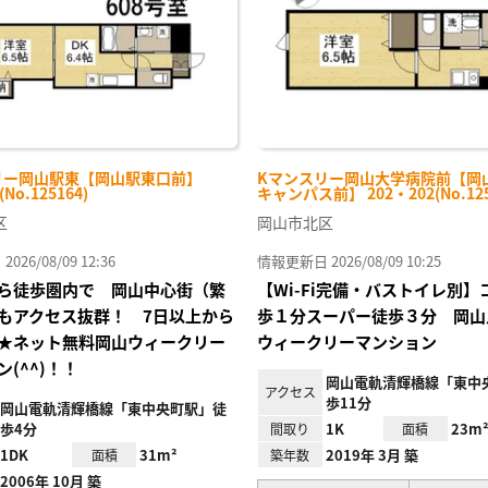
リー岡山駅東【岡山駅東口前】
Kマンスリー岡山大学病院前【岡
(No.125164)
キャンパス前】 202・202(No.125
区
岡山市北区
26/08/09 12:36
情報更新日 2026/08/09 10:25
ら徒歩圏内で 岡山中心街（繁
【Wi-Fi完備・バストイレ別
もアクセス抜群！ 7日以上から
歩１分スーパー徒歩３分 岡山
★ネット無料岡山ウィークリー
ウィークリーマンション
(^^)！！
岡山電軌清輝橋線「東中
アクセス
歩11分
岡山電軌清輝橋線「東中央町駅」徒
歩4分
1K
23m
間取り
面積
1DK
31m²
2019年 3月 築
面積
築年数
2006年 10月 築