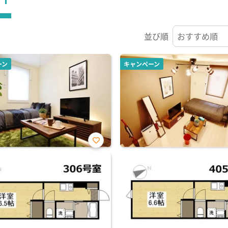
並び順
ーン
キャンペーン
お気
に入
り登
録