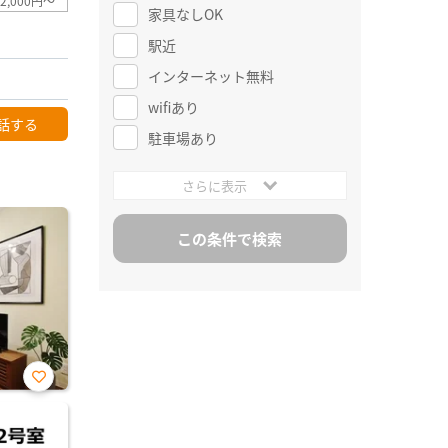
2,000円～
家具なしOK
駅近
インターネット無料
wifiあり
話する
駐車場あり
さらに表示
お気
に入
り登
録