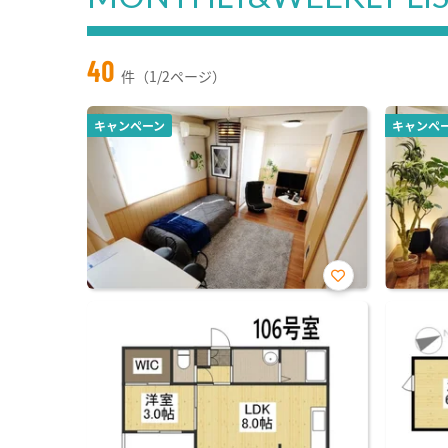
40
件（1/2ページ）
キャンペーン
キャンペ
お気
に入
り登
録