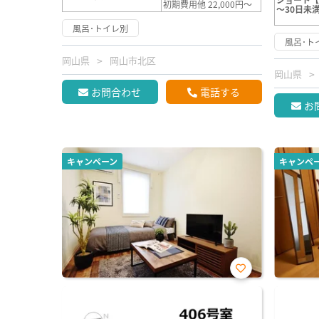
初期費用他 22,000円～
～30日未
風呂･トイレ別
風呂･ト
岡山県
岡山市北区
岡山県
お問合わせ
電話する
お
キャンペーン
キャンペ
お気
に入
り登
録