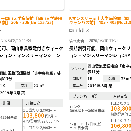
リー岡山大学病院前【岡山大学鹿田
Kマンスリー岡山大学病院前【岡
】 306・306(No.125735)
キャンパス前】 405・405(No.125
区
岡山市北区
26/08/10 11:34
情報更新日 2026/08/10 11:25
i利用可、岡山家具家電付きウィーク
長期割引可能、岡山ウィークリ
ション・マンスリーマンション
ョン・マンスリーマンション(^^
岡山電軌清輝橋線「東中
アクセス
歩11分
岡山電軌清輝橋線「東中央町駅」徒
歩11分
1K
23m
間取り
面積
1K
23m²
2019年 3月 築
面積
築年数
2019年 3月 築
プラン名・期間
月額目安
・期間
月額目安
1日当たり 2,
ロング
103,80
1日当たり 2,800円～
30日以上～360日未満
103,800
初期費用他 2
円/月～
360日未満
1日当たり 2,
初期費用他 22,000円～
ショート【7日以上】
106,80
1日当たり 2,900円～
～30日未満
7日以上】