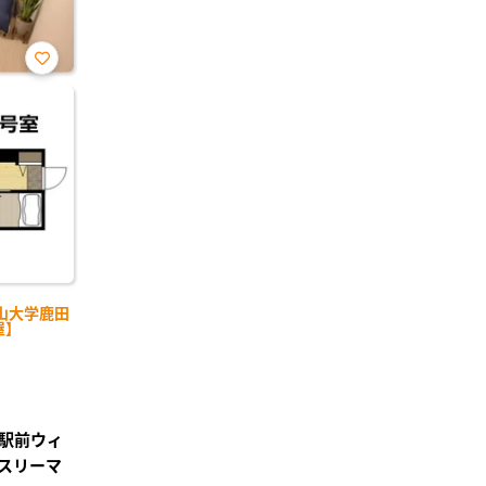
お気
に入
り登
録
山大学鹿田
屋】
駅前ウィ
スリーマ