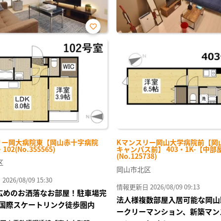
お気
に入
り登
録
リー岡大病院東【岡山赤十字病院
Kマンスリー岡山大学病院前【岡
102(No.355565)
キャンパス前】 403・1K-【中部
(No.125738)
区
岡山市北区
26/08/09 15:30
情報更新日 2026/08/09 09:13
の広めのお洒落なお部屋！駐車場完
法人様複数部屋入居可能な岡山
国際スケートリンク徒歩圏内
ークリーマンション、新築マン