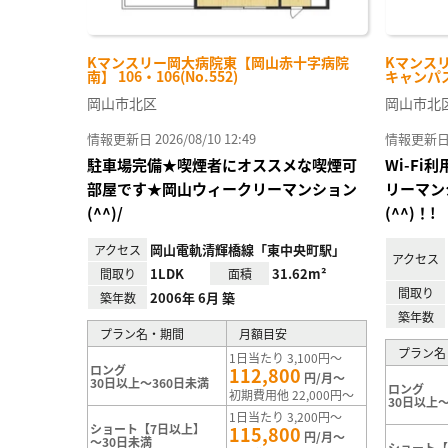
Kマンスリー岡大病院東【岡山赤十字病院
Kマンス
南】 106・106(No.552)
キャンパス前
岡山市北区
岡山市北
情報更新日 2026/08/10 12:49
情報更新日 20
駐車場完備★喫煙者にオススメな喫煙可
Wi-F
部屋です★岡山ウィークリーマンション
リーマン
(^^)/
(^^)！!
岡山電軌清輝橋線「東中央町駅」
アクセス
アクセス
1LDK
31.62m²
間取り
面積
間取り
2006年 6月 築
築年数
築年数
プラン名・期間
月額目安
プラン名
1日当たり 3,100円～
ロング
112,800
円/月～
30日以上～360日未満
ロング
初期費用他 22,000円～
30日以上～
1日当たり 3,200円～
ショート【7日以上】
115,800
円/月～
～30日未満
ショート【