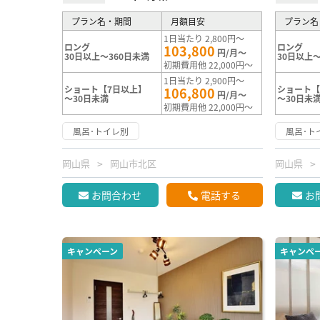
プラン名・期間
月額目安
プラン名
1日当たり 2,800円～
ロング
ロング
103,800
円/月～
30日以上～360日未満
30日以上～
初期費用他 22,000円～
1日当たり 2,900円～
ショート【7日以上】
ショート【
106,800
円/月～
～30日未満
～30日未
初期費用他 22,000円～
風呂･トイレ別
風呂･ト
岡山県
岡山市北区
岡山県
お問合わせ
電話する
お
キャンペーン
キャンペ