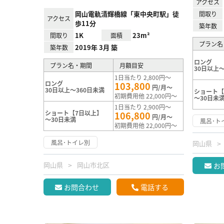
アクセス
岡山電軌清輝橋線「東中央町駅」徒
間取り
アクセス
歩11分
築年数
1K
23m²
間取り
面積
プラン名
2019年 3月 築
築年数
ロング
プラン名・期間
月額目安
30日以上～
1日当たり 2,800円～
ロング
103,800
円/月～
30日以上～360日未満
ショート【
初期費用他 22,000円～
～30日未
1日当たり 2,900円～
ショート【7日以上】
106,800
円/月～
～30日未満
風呂･ト
初期費用他 22,000円～
風呂･トイレ別
岡山県
岡山県
岡山市北区
お
お問合わせ
電話する