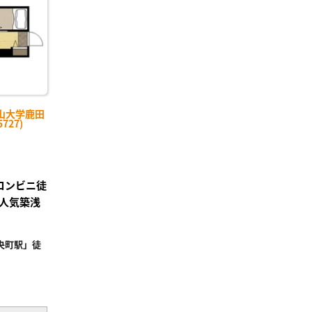
山大学鹿田
727)
】コンビニ徒
人気築浅
央町駅」徒
²