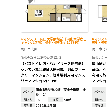
Kマンスリー岡山大学病院前【岡山大学鹿田
Kマンス
キャンパス前】 406・406(No.125740)
608・608
岡山市北区
岡山市北
情報更新日 2026/08/09 12:42
情報更新日 20
【バストイレ別・ハンドリー入居可能】
岡山駅か
空いていれば即日入居可能 岡山ウィー
華街）へ
クリーマンション、駐車場利用可マンス
利用可能
リーマンション(^^)★
マンション
岡山電軌清輝橋線「東中央町駅」徒
アクセス
アクセス
歩11分
1K
23m²
間取り
面積
間取り
2019年 3月 築
築年数
築年数