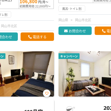
106,800
初期費用他 2
円/月～
満
初期費用他 22,000円～
風呂･トイレ別
イレ別
岡山県
岡山市北区
岡山市北区
お問合わせ
電
問合わせ
電話する
ーン
キャンペーン
お気
に入
り登
録