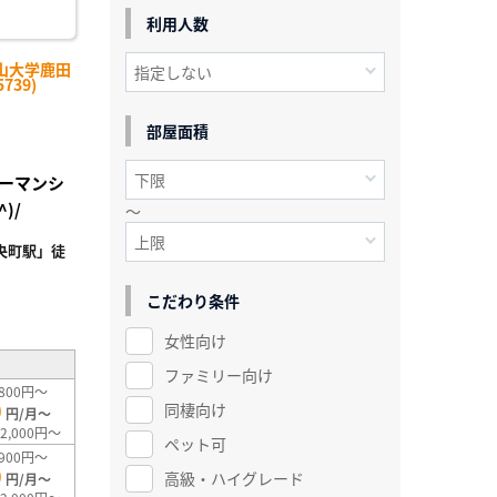
利用人数
山大学鹿田
739)
部屋面積
ーマンシ
)/
～
央町駅」徒
²
こだわり条件
女性向け
ファミリー向け
800円～
0
同棲向け
円/月～
2,000円～
ペット可
900円～
0
高級・ハイグレード
円/月～