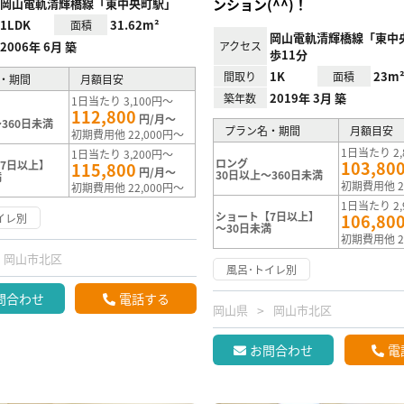
岡山電軌清輝橋線「東中央町駅」
ンション(^^)！
1LDK
31.62m²
面積
岡山電軌清輝橋線「東中
2006年 6月 築
アクセス
歩11分
1K
23m
間取り
面積
・期間
月額目安
2019年 3月 築
築年数
1日当たり 3,100円～
112,800
円/月～
360日未満
プラン名・期間
月額目安
初期費用他 22,000円～
1日当たり 2,
1日当たり 3,200円～
ロング
103,80
7日以上】
115,800
円/月～
30日以上～360日未満
満
初期費用他 2
初期費用他 22,000円～
1日当たり 2,
ショート【7日以上】
106,80
イレ別
～30日未満
初期費用他 2
岡山市北区
風呂･トイレ別
問合わせ
電話する
岡山県
岡山市北区
お問合わせ
電