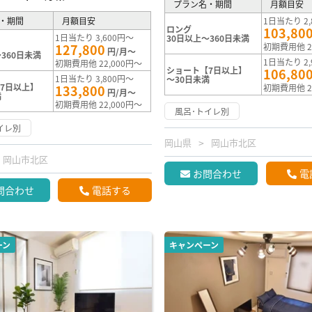
プラン名・期間
月額目安
・期間
月額目安
1日当たり 2,
ロング
103,80
1日当たり 3,600円～
30日以上～360日未満
127,800
初期費用他 2
円/月～
360日未満
1日当たり 2,
初期費用他 22,000円～
ショート【7日以上】
106,80
1日当たり 3,800円～
～30日未満
7日以上】
133,800
初期費用他 2
円/月～
満
初期費用他 22,000円～
風呂･トイレ別
イレ別
岡山県
岡山市北区
岡山市北区
お問合わせ
電
問合わせ
電話する
ーン
キャンペーン