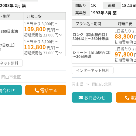
2008年 2月 築
1K
18.15m
間取り
面積
1993年 8月 築
築年数
・期間
月額目安
1日当たり 3,000円～
プラン名・期間
月額目安
109,800
円/月～
1日当たり 2,
360日未満
ロング【岡山駅西口】
初期費用他 22,000円～
88,800
30日以上～360日未満
1日当たり 3,100円～
初期費用他 2
7日以上】
112,800
円/月～
1日当たり 2,
満
ショート【岡山駅西口】
初期費用他 22,000円～
97,800
～30日未満
初期費用他 2
ーネット無料
インターネット無料
岡山市北区
岡山県
岡山市北区
問合わせ
電話する
お問合わせ
電