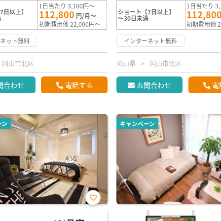
1日当たり 3,100円～
1日当たり 3,
7日以上】
ショート【7日以上】
112,800
112,80
円/月～
満
～30日未満
初期費用他 22,000円～
初期費用他 2
ーネット無料
インターネット無料
岡山市北区
岡山県
岡山市北区
問合わせ
電話する
お問合わせ
電
ーン
キャンペーン
お気
に入