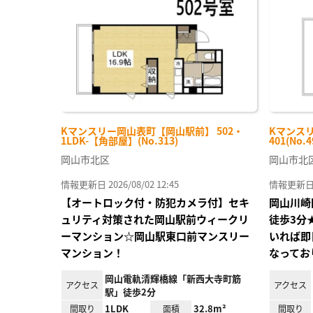
り登
録
Kマンスリー岡山表町【岡山駅前】 502・
Kマンスリ
1LDK-【角部屋】(No.313)
401(No.4
岡山市北区
岡山市北
情報更新日 2026/08/02 12:45
情報更新日 20
【オートロック付・防犯カメラ付】セキ
岡山川崎
ュリティ対策された岡山駅前ウィークリ
徒歩3分
ーマンション☆岡山駅東口前マンスリー
いれば即
マンション！
なっており
岡山電軌清輝橋線「新西大寺町筋
アクセス
アクセス
駅」徒歩2分
1LDK
32.8m²
間取り
面積
間取り