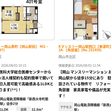
り登
録
ー岡山表町【岡山駅前】 401・
Kマンスリー岡山駅西口【奉還町】 
97)
1K-【角部屋】(No.151458)
区
岡山市北区
26/08/02 10:15
情報更新日 2026/08/02 11:54
医科大学総合医療センターから
【岡山 マンスリーマンション 
★法人様契約も契約簡単で開いて
岡山駅から徒歩15分にあり 
日入居可能で高級感ある1LDKと
設されている物件で リフォー
ます(^^)！
角部屋 家具家電や備品が充実
す！
岡山電軌清輝橋線「新西大寺町筋
駅」徒歩2分
岡山電軌清輝橋線「新西
アクセス
1LDK
32.8m²
駅」
面積