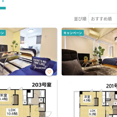
並び順
ーン
キャンペーン
お気
に入
り登
録