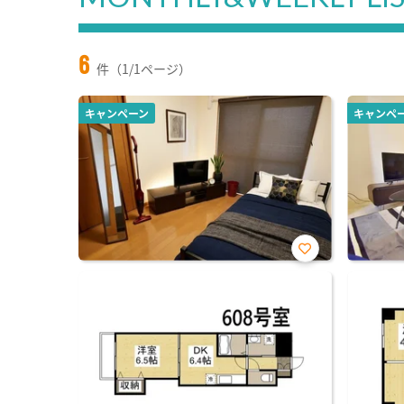
6
件（1/1ページ）
キャンペーン
キャンペ
お気
に入
り登
録