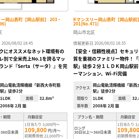
ー岡山表町【岡山駅前】 203・
Kマンスリー岡山表町【岡山駅前】 
96)
201(No.471)
区
岡山市北区
26/08/02 18:45
情報更新日 2026/08/02 18:35
クにオススメなネット環境有の
【安全・信頼性視点】セキュリ
レ別で全米売上No.1を誇るマッ
質を重視のファミリー物件！「
ランド『Serta（サータ）』を完
駅」徒歩２分１ＬＤＫ岡山駅前
ーマンション、Wi-Fi完備
岡山電軌清輝橋線「新西大寺町筋
岡山電軌清輝橋線「新西
アクセス
駅」徒歩2分
駅」徒歩2分
1LDK
32.8m²
1LDK
32
面積
間取り
面積
2008年 2月 築
2008年 2月 築
築年数
・期間
月額目安
プラン名・期間
月額目安
1日当たり 3,000円～
1日当たり 3,
ロング
109,800
109,80
円/月～
360日未満
30日以上～360日未満
初期費用他 22,000円～
初期費用他 2