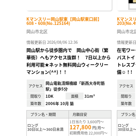
Kマンスリー岡山駅東【岡山駅東口前】
Kマンスリ
608・608(No.125164)
203(No.4
岡山市北区
岡山市北
情報更新日 2026/08/06 12:36
情報更新日 20
岡山駅から徒歩圏内で 岡山中心街（繁
在宅ワー
華街）へもアクセス抜群！ 7日以上から
バストイ
利用可能★ネット無料岡山ウィークリー
トレスブ
マンション(^^)！！
備☺！!
岡山電軌清輝橋線「新西大寺町筋
アクセス
アクセス
駅」徒歩5分
1DK
31m²
間取り
面積
間取り
2006年 10月 築
築年数
築年数
プラン名・期間
月額目安
プラン名
1日当たり 3,600円～
ロング
ロング
127,800
円/月～
30日以上～360日未満
30日以上～
初期費用他 22,000円～