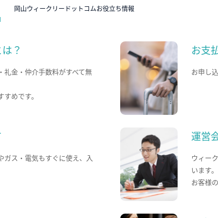
N
岡山ウィークリードットコムお役立ち情報
とは？
お支
・礼金・仲介手数料がすべて無
お申し
すすめです。
て
運営
やガス・電気もすぐに使え、入
ウィー
います
お客様