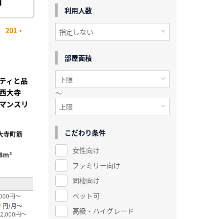
利用人数
201・
部屋面積
ティと品
西大寺
～
マンスリ
こだわり条件
大寺町筋
女性向け
.8m²
ファミリー向け
同棲向け
ペット可
000円～
0
円/月～
高級・ハイグレード
2,000円～