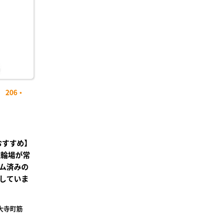
り登
録
206・
おすすめ】
駐輪場が常
ム済みの
していま
大寺町筋