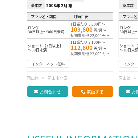
2008年 2月 築
築年数
築年数
プラン名・期間
月額目安
プラン名
1日当たり 3,000円～
ロング
ロング
109,800
円/月～
30日以上～360日未満
30日以上～
初期費用他 22,000円～
1日当たり 3,100円～
ショート【7日以上】
ショート【
112,800
円/月～
～30日未満
～30日未
初期費用他 22,000円～
インターネット無料
インタ
岡山県
岡山市北区
岡山県
お問合わせ
電話する
お