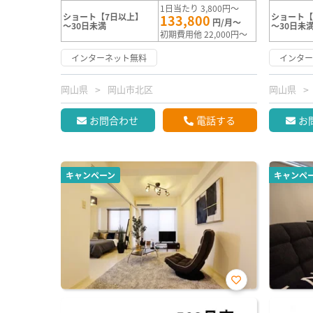
1日当たり 3,800円～
ショート【7日以上】
ショート【
133,800
円/月～
～30日未満
～30日未
初期費用他 22,000円～
インターネット無料
インタ
岡山県
岡山市北区
岡山県
お問合わせ
電話する
お
キャンペーン
キャンペ
お気
に入