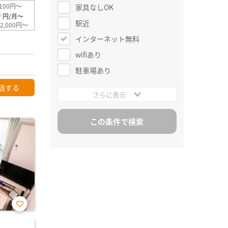
100円～
家具なしOK
0
円/月～
駅近
2,000円～
インターネット無料
wifiあり
駐車場あり
話する
さらに表示
お気
に入