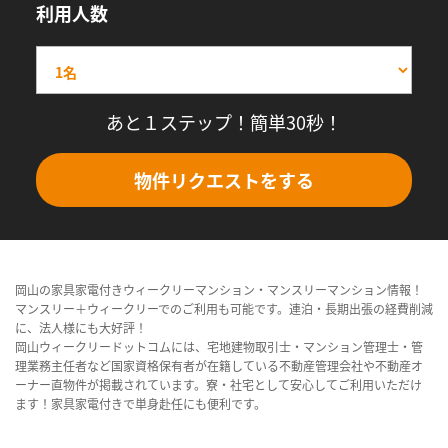
利用人数
あと１ステップ！簡単30秒！
物件リクエストをする
岡山の家具家電付きウィークリーマンション・マンスリーマンション情報！
マンスリー＋ウィークリーでのご利用も可能です。連泊・長期出張の経費削減
に、法人様にも大好評！
岡山ウィークリードットコムには、宅地建物取引士・マンション管理士・管
理業務主任者など国家資格保有者が在籍している不動産管理会社や不動産オ
ーナー直物件が掲載されています。寮・社宅として安心してご利用いただけ
ます！家具家電付きで単身赴任にも便利です。