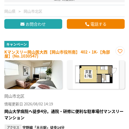
岡山県
岡山市北区
お問合わせ
電話する
キャンペーン
Kマンスリー岡山医大西【岡山市役所南】 402・1K-【角部
屋】(No.1030547)
お気
に入
り登
録
岡山市北区
情報更新日 2026/08/02 14:19
岡山大学病院へ徒歩4分。通院・研修に便利な駐車場付マンスリー
マンション
アクセス
宇野線「大元駅」徒歩14分