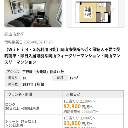
に入
り登
録
岡山市北区
情報更新日 2026/08/02 13:28
【ＷｉＦｉ可・２名利用可能】岡山市役所へ近く保証人不要で契
約簡単・即日入居可能な岡山ウィークリーマンション・岡山マン
スリーマンション
アクセス
宇野線「大元駅」徒歩14分
間取り
1K
面積
19m²
築年数
1987年 3月 築
プラン名・期間
月額目安
1日当たり 2,100円～
ロング
82,800
円/月～
30日以上～360日未満
初期費用他 22,000円～
1日当たり 2,400円～
ショート【7日以上】
91,800
円/月～
～30日未満