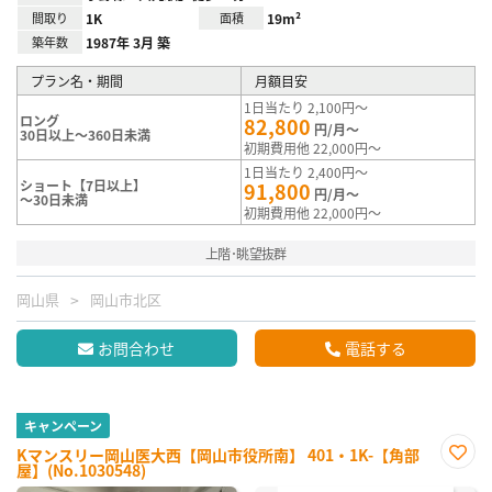
間取り
1K
面積
19m²
築年数
1987年 3月 築
プラン名・期間
月額目安
1日当たり 2,100円～
ロング
82,800
円/月～
30日以上～360日未満
初期費用他 22,000円～
1日当たり 2,400円～
ショート【7日以上】
91,800
円/月～
～30日未満
初期費用他 22,000円～
上階･眺望抜群
岡山県
岡山市北区
お問合わせ
電話する
キャンペーン
Kマンスリー岡山医大西【岡山市役所南】 401・1K-【角部
屋】(No.1030548)
お気