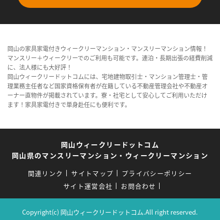
岡山の家具家電付きウィークリーマンション・マンスリーマンション情報！
マンスリー＋ウィークリーでのご利用も可能です。連泊・長期出張の経費削減
に、法人様にも大好評！
岡山ウィークリードットコムには、宅地建物取引士・マンション管理士・管
理業務主任者など国家資格保有者が在籍している不動産管理会社や不動産オ
ーナー直物件が掲載されています。寮・社宅として安心してご利用いただけ
ます！家具家電付きで単身赴任にも便利です。
岡山ウィークリードットコム
岡山県のマンスリーマンション・ウィークリーマンション
関連リンク
サイトマップ
プライバシーポリシー
サイト運営会社
お問合わせ
Copyright(c) 岡山ウィークリードットコム.All right reserved.