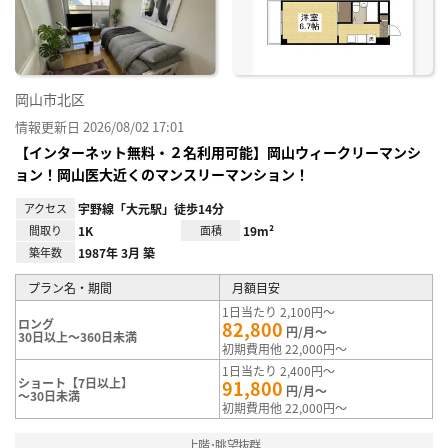
録
岡山市北区
情報更新日 2026/08/02 17:01
【インターネット無料・２名利用可能】岡山ウィークリーマンシ
ョン！岡山医大近くのマンスリーマンション！
アクセス
宇野線「大元駅」徒歩14分
間取り
1K
面積
19m²
築年数
1987年 3月 築
プラン名・期間
月額目安
1日当たり 2,100円～
ロング
82,800
円/月～
30日以上～360日未満
初期費用他 22,000円～
1日当たり 2,400円～
ショート【7日以上】
91,800
円/月～
～30日未満
初期費用他 22,000円～
上階･眺望抜群