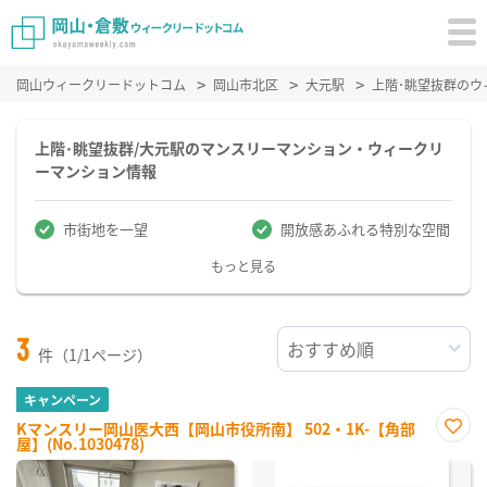
岡山ウィークリードットコム
岡山市北区
大元駅
上階･眺望抜群の
上階･眺望抜群/大元駅のマンスリーマンション・ウィークリ
ーマンション情報
市街地を一望
開放感あふれる特別な空間
もっと見る
3
件（1/1ページ）
キャンペーン
Kマンスリー岡山医大西【岡山市役所南】 502・1K-【角部
屋】(No.1030478)
お気
に入
り登