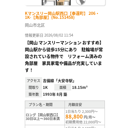
Kマンスリー岡山駅西口【奉還町】 206・
1K-【角部屋】(No.151458)
岡山市北区
情報更新日 2026/08/02 11:54
【岡山 マンスリーマンション おすすめ】
岡山駅から徒歩15分にあり 駐輪場が常
設されている物件で リフォーム済みの
角部屋 家具家電や備品が充実していま
す！
吉備線「大安寺駅」
アクセス
1K
18.15m²
間取り
面積
1993年 8月 築
築年数
プラン名・期間
月額目安
1日当たり 2,300円～
ロング【岡山駅西口】
88,800
円/月～
30日以上～360日未満
初期費用他 22,000円～