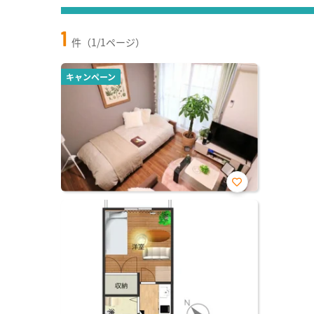
1
件（1/1ページ）
キャンペーン
お気
に入
り登
録