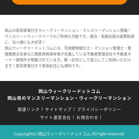
岡山の家具家電付きウィークリーマンション・マンスリーマンション情報！
マンスリー＋ウィークリーでのご利用も可能です。連泊・長期出張の経費削減
に、法人様にも大好評！
岡山ウィークリードットコムには、宅地建物取引士・マンション管理士・管
理業務主任者など国家資格保有者が在籍している不動産管理会社や不動産オ
ーナー直物件が掲載されています。寮・社宅として安心してご利用いただけ
ます！家具家電付きで単身赴任にも便利です。
岡山ウィークリードットコム
岡山県のマンスリーマンション・ウィークリーマンション
関連リンク
サイトマップ
プライバシーポリシー
サイト運営会社
お問合わせ
Copyright(c) 岡山ウィークリードットコム.All right reserved.