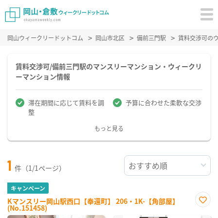
岡山ウィークリードットコム
岡山市北区
備前三門駅
賃料交渉可の
賃料交渉可/備前三門駅のマンスリーマンション・ウィークリ
ーマンション情報
滞在期間に応じて賃料を調
予算に合わせた柔軟な交渉
整
もっと見る
1
件（1/1ページ）
キャンペーン
Kマンスリー岡山駅西口【奉還町】 206・1K-【角部屋】
(No.151458)
お気
に入