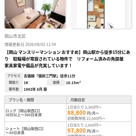
り登
録
岡山市北区
情報更新日 2026/08/02 11:54
【岡山 マンスリーマンション おすすめ】岡山駅から徒歩15分にあ
り 駐輪場が常設されている物件で リフォーム済みの角部屋
家具家電や備品が充実しています！
アクセス
吉備線「備前三門駅」徒歩11分
間取り
1K
面積
18.15m²
築年数
1993年 8月 築
プラン名・期間
月額目安
1日当たり 2,300円～
ロング【岡山駅西口】
88,800
円/月～
30日以上～360日未満
初期費用他 22,000円～
1日当たり 2,600円～
ショート【岡山駅西口】
97,800
円/月～
～30日未満