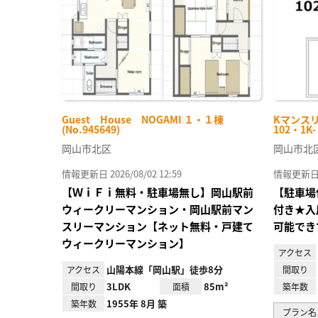
Guest House NOGAMI １・１棟
Kマンス
(No.945649)
102・1K
岡山市北区
岡山市北
情報更新日 2026/08/02 12:59
情報更新日 20
【ＷｉＦｉ無料・駐車場無し】岡山駅前
【駐車場
ウィークリーマンション・岡山駅前マン
付き★入
スリーマンション【ネット無料・戸建て
可能でき
ウィークリーマンション】
アクセス
山陽本線「岡山駅」徒歩8分
アクセス
間取り
3LDK
85m²
間取り
面積
築年数
1955年 8月 築
築年数
プラン名