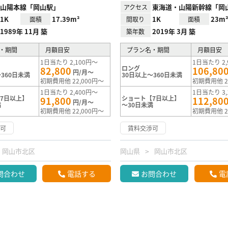
山陽本線「岡山駅」
東海道・山陽新幹線「岡
アクセス
1K
17.39m²
1K
23m
面積
間取り
面積
1989年 11月 築
2019年 3月 築
築年数
・期間
月額目安
プラン名・期間
月額目安
1日当たり 2,100円～
1日当たり 2,
ロング
82,800
106,80
円/月～
360日未満
30日以上～360日未満
初期費用他 22,000円～
初期費用他 2
1日当たり 2,400円～
1日当たり 3,
7日以上】
ショート【7日以上】
91,800
112,80
円/月～
満
～30日未満
初期費用他 22,000円～
初期費用他 2
渉可
賃料交渉可
岡山市北区
岡山県
岡山市北区
問合わせ
電話する
お問合わせ
電