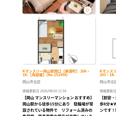
お気
に入
り登
録
Kマンスリー岡山駅西口【奉還町】 206・
Kマンス
1K-【角部屋】(No.151458)
203・1K
岡山市北区
岡山市北
情報更新日 2026/08/02 11:54
情報更新日 20
【岡山 マンスリーマンション おすすめ】
【割安・
岡山駅から徒歩15分にあり 駐輪場が常
歩8分★
設されている物件で リフォーム済みの
ンです！