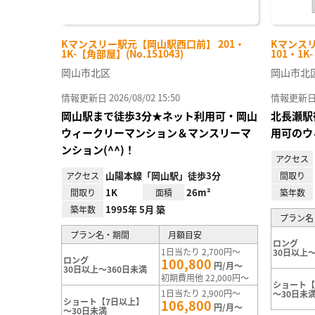
Kマンスリー駅元【岡山駅西口前】 201・
Kマンス
1K-【角部屋】(No.151043)
101・1K
岡山市北区
岡山市北
情報更新日 2026/08/02 15:50
情報更新日 20
岡山駅まで徒歩3分★ネット利用可・岡山
北長瀬駅
ウィークリーマンション＆マンスリーマ
用可のウ
ンション(^^)！
アクセス
山陽本線「岡山駅」徒歩3分
アクセス
間取り
1K
26m²
間取り
面積
築年数
1995年 5月 築
築年数
プラン名
プラン名・期間
月額目安
ロング
1日当たり 2,700円～
30日以上～
ロング
100,800
円/月～
30日以上～360日未満
初期費用他 22,000円～
ショート【
1日当たり 2,900円～
～30日未
ショート【7日以上】
106,800
円/月～
～30日未満