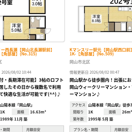
リー西長瀬【岡山北長瀬駅前】
Kマンスリー駅元【岡山駅西口前】 
-【角部屋】(No.315)
1K-【角部屋】(No.509)
区
岡山市北区
26/08/02 10:44
情報更新日 2026/08/02 00:47
付・長期滞在可能】3帖のロフト
岡山駅から徒歩圏内！出張にお
居したその日から複数名で利用
岡山ウィークリーマンション・
て快適な生活が可能です(^^)♪
ーマンション♪
山陽本線「岡山駅」
山陽本線「岡山駅」徒歩
アクセス
1K
16.63m²
1K
26m
面積
間取り
面積
1989年 11月 築
1995年 5月 築
築年数
・期間
月額目安
プラン名・期間
月額目安