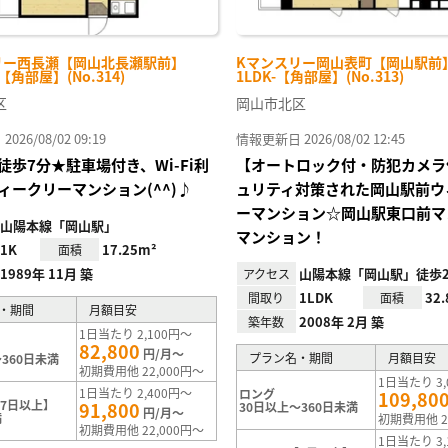
リー西長瀬【岡山北長瀬駅前】
Kマンスリー岡山表町【岡山駅前】 
-【角部屋】(No.314)
1LDK-【角部屋】(No.313)
区
岡山市北区
26/08/02 09:19
情報更新日 2026/08/02 12:45
徒歩7分★駐車場付き、Wi-Fi利
【オートロック付・防犯カメラ
ィークリーマンション(^^)♪
ュリティ対策された岡山駅前ウ
ーマンション☆岡山駅東口前マ
山陽本線「岡山駅」
マンション！
1K
17.25m²
面積
1989年 11月 築
山陽本線「岡山駅」徒歩2
アクセス
1LDK
32
間取り
面積
・期間
月額目安
2008年 2月 築
築年数
1日当たり 2,100円～
82,800
円/月～
プラン名・期間
月額目安
360日未満
初期費用他 22,000円～
1日当たり 3,
1日当たり 2,400円～
ロング
109,80
7日以上】
91,800
30日以上～360日未満
円/月～
満
初期費用他 2
初期費用他 22,000円～
1日当たり 3,