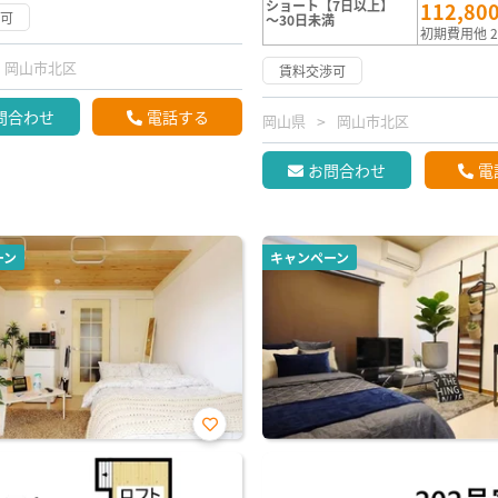
ショート【7日以上】
112,80
渉可
～30日未満
初期費用他 2
岡山市北区
賃料交渉可
問合わせ
電話する
岡山県
岡山市北区
お問合わせ
電
ーン
キャンペーン
お気
に入
り登
録