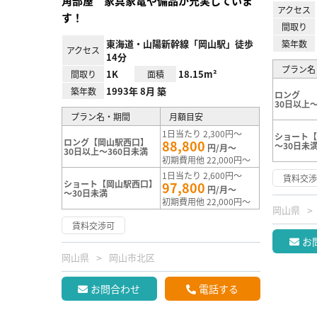
角部屋 家具家電や備品が充実していま
アクセス
す！
間取り
東海道・山陽新幹線「岡山駅」徒歩
築年数
アクセス
14分
プラン名
1K
18.15m²
間取り
面積
1993年 8月 築
築年数
ロング
30日以上～
プラン名・期間
月額目安
1日当たり 2,300円～
ショート【
ロング【岡山駅西口】
88,800
～30日未
円/月～
30日以上～360日未満
初期費用他 22,000円～
1日当たり 2,600円～
賃料交
ショート【岡山駅西口】
97,800
円/月～
～30日未満
初期費用他 22,000円～
岡山県
賃料交渉可
お
岡山県
岡山市北区
お問合わせ
電話する