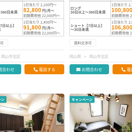
1日当たり 2,100円～
1日当たり 2,
ロング
82,800
100,80
円/月～
360日未満
30日以上～360日未満
初期費用他 22,000円～
初期費用他 2
1日当たり 2,400円～
1日当たり 2,
7日以上】
ショート【7日以上】
91,800
106,80
円/月～
満
～30日未満
初期費用他 22,000円～
初期費用他 2
渉可
賃料交渉可
岡山市北区
岡山県
岡山市北区
問合わせ
電話する
お問合わせ
電
ーン
キャンペーン