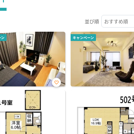
並び順
ーン
キャンペーン
お気
に入
り登
録