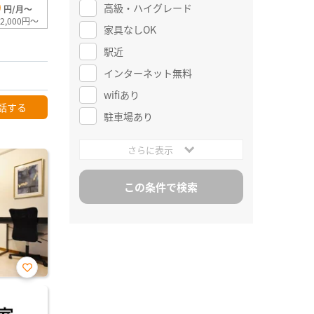
0
高級・ハイグレード
円/月～
2,000円～
家具なしOK
駅近
インターネット無料
wifiあり
話する
駐車場あり
さらに表示
お気
に入
り登
録