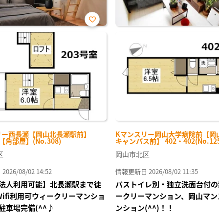
お気
に入
り登
録
リー西長瀬【岡山北長瀬駅前】
Kマンスリー岡山大学病院前【岡
-【角部屋】(No.308)
キャンパス前】 402・402(No.125
区
岡山市北区
26/08/02 14:52
情報更新日 2026/08/02 11:35
法人利用可能】北長瀬駅まで徒
バストイレ別・独立洗面台付の
Wifi利用可ウィークリーマンショ
ークリーマンション、岡山マン
駐車場完備(^^♪
ンション(^^)！！