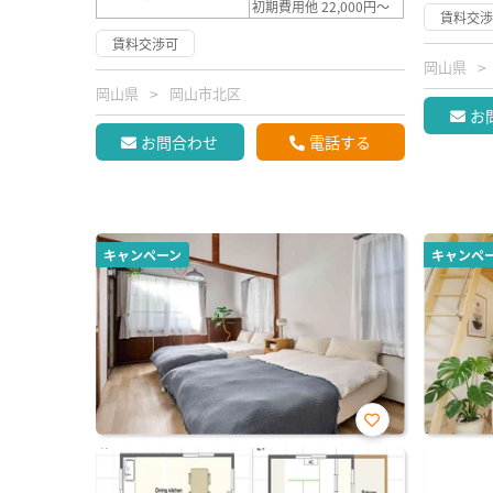
初期費用他 22,000円～
賃料交
賃料交渉可
岡山県
岡山県
岡山市北区
お
お問合わせ
電話する
キャンペーン
キャンペ
お気
に入
り登
録