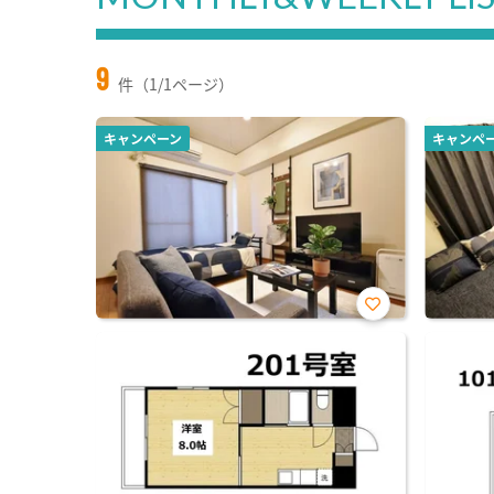
9
件（1/1ページ）
キャンペーン
キャンペ
お気
に入
り登
録