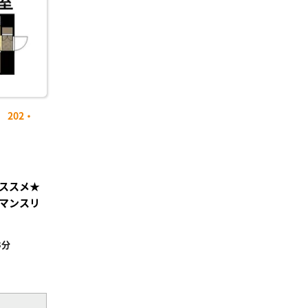
202・
ススメ★
マンスリ
3分
²