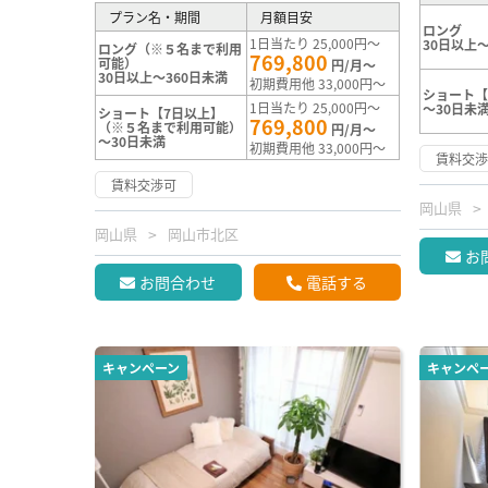
プラン名・期間
月額目安
ロング
1日当たり 25,000円～
30日以上～
ロング（※５名まで利用
769,800
可能）
円/月～
30日以上～360日未満
初期費用他 33,000円～
ショート【
1日当たり 25,000円～
～30日未
ショート【7日以上】
769,800
（※５名まで利用可能）
円/月～
～30日未満
初期費用他 33,000円～
賃料交
賃料交渉可
岡山県
岡山県
岡山市北区
お
お問合わせ
電話する
キャンペーン
キャンペ