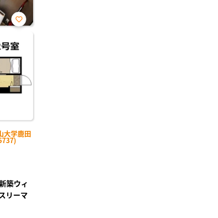
お気
に入
り登
録
山大学鹿田
737)
新築ウィ
スリーマ