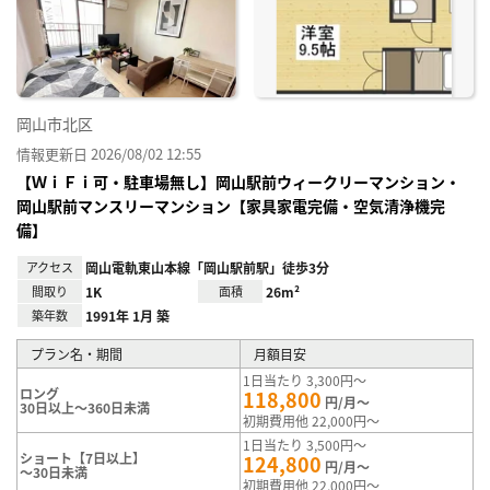
り登
録
岡山市北区
情報更新日 2026/08/02 12:55
【ＷｉＦｉ可・駐車場無し】岡山駅前ウィークリーマンション・
岡山駅前マンスリーマンション【家具家電完備・空気清浄機完
備】
アクセス
岡山電軌東山本線「岡山駅前駅」徒歩3分
間取り
1K
面積
26m²
築年数
1991年 1月 築
プラン名・期間
月額目安
1日当たり 3,300円～
ロング
118,800
円/月～
30日以上～360日未満
初期費用他 22,000円～
1日当たり 3,500円～
ショート【7日以上】
124,800
円/月～
～30日未満
初期費用他 22,000円～