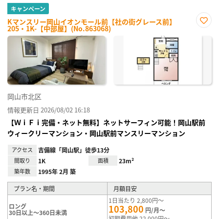
キャンペーン
Kマンスリー岡山イオンモール前【社の街グレース前】
205・1K-【中部屋】(No.863068)
お気
に入
り登
録
岡山市北区
情報更新日 2026/08/02 16:18
【ＷｉＦｉ完備・ネット無料】ネットサーフィン可能！岡山駅前
ウィークリーマンション・岡山駅前マンスリーマンション
アクセス
吉備線「岡山駅」徒歩13分
間取り
1K
面積
23m²
築年数
1995年 2月 築
プラン名・期間
月額目安
1日当たり 2,800円～
ロング
103,800
円/月～
30日以上～360日未満
初期費用他 22,000円～