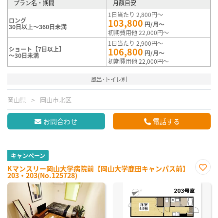
プラン名・期間
月額目安
1日当たり 2,800円～
ロング
103,800
円/月～
30日以上～360日未満
初期費用他 22,000円～
1日当たり 2,900円～
ショート【7日以上】
106,800
円/月～
～30日未満
初期費用他 22,000円～
風呂･トイレ別
岡山県
岡山市北区
お問合わせ
電話する
キャンペーン
Kマンスリー岡山大学病院前【岡山大学鹿田キャンパス前】
203・203(No.125728)
お気
に入
り登
録