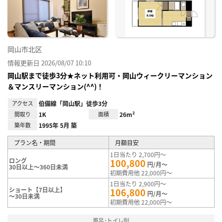
録
岡山市北区
情報更新日 2026/08/07 10:10
岡山駅まで徒歩3分★ネット利用可・岡山ウィークリーマンション
＆マンスリーマンション(^^)！
アクセス
伯備線「岡山駅」徒歩3分
間取り
1K
面積
26m²
築年数
1995年 5月 築
プラン名・期間
月額目安
1日当たり 2,700円～
ロング
100,800
円/月～
30日以上～360日未満
初期費用他 22,000円～
1日当たり 2,900円～
ショート【7日以上】
106,800
円/月～
～30日未満
初期費用他 22,000円～
風呂･トイレ別