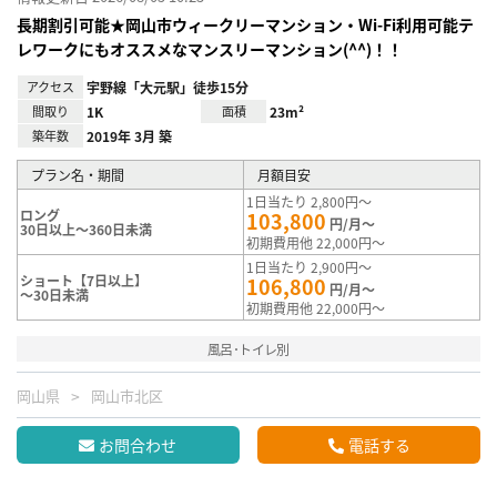
長期割引可能★岡山市ウィークリーマンション・Wi-Fi利用可能テ
レワークにもオススメなマンスリーマンション(^^)！！
アクセス
宇野線「大元駅」徒歩15分
間取り
1K
面積
23m²
築年数
2019年 3月 築
プラン名・期間
月額目安
1日当たり 2,800円～
ロング
103,800
円/月～
30日以上～360日未満
初期費用他 22,000円～
1日当たり 2,900円～
ショート【7日以上】
106,800
円/月～
～30日未満
初期費用他 22,000円～
風呂･トイレ別
岡山県
岡山市北区
お問合わせ
電話する