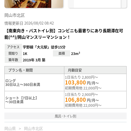
岡山市北区
情報更新日 2026/08/02 08:42
【南東向き・バストイレ別】コンビニも最寄りにあり長期滞在可
能(^^)/岡山マンスリーマンション！
アクセス
宇野線「大元駅」徒歩15分
間取り
1K
面積
23m²
築年数
2019年 3月 築
プラン名・期間
月額目安
1日当たり 2,800円～
ロング
103,800
円/月～
30日以上～360日未満
初期費用他 22,000円～
1日当たり 2,900円～
ショート【7日以上】
106,800
円/月～
～30日未満
初期費用他 22,000円～
風呂･トイレ別
岡山県
岡山市北区