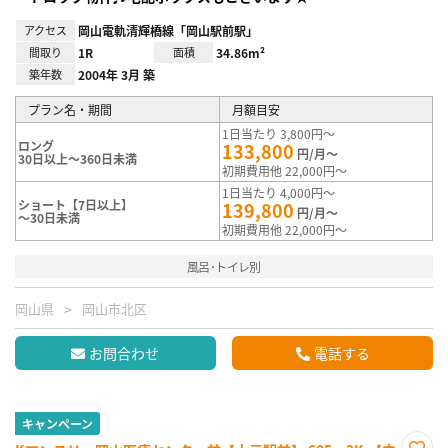
アクセス
岡山電軌清輝橋線「岡山駅前駅」
間取り
1R
面積
34.86m²
築年数
2004年 3月 築
プラン名・期間
月額目安
1日当たり 3,800円～
ロング
133,800
円/月～
30日以上～360日未満
初期費用他 22,000円～
1日当たり 4,000円～
ショート【7日以上】
139,800
円/月～
～30日未満
初期費用他 22,000円～
風呂･トイレ別
岡山県
岡山市北区
お問合わせ
電話する
キャンペーン