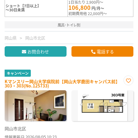
1日当たり 2,900円～
ショート【7日以上】
106,800
円/月～
～30日未満
初期費用他 22,000円～
風呂･トイレ別
岡山県
岡山市北区
お問合わせ
電話する
キャンペーン
Kマンスリー岡山大学病院前【岡山大学鹿田キャンパス前】
303・303(No.125733)
お気
に入
り登
録
岡山市北区
情報更新日 2026/08/05 10:23