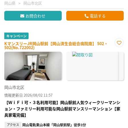
岡山県
岡山市北区
お問合わせ
電話する
キャンペーン
KマンスリーJR岡山駅前【岡山済生会総合病院南】 502・
502(No.722002)
お気
に入
り登
録
岡山市北区
情報更新日 2026/08/02 11:57
【ＷｉＦｉ可・３名利用可能】岡山駅前人気ウィークリーマンシ
ョン・ファミリー利用可能な岡山駅前マンスリーマンション【家
具家電完備】
アクセス
岡山電軌東山本線「岡山駅前駅」徒歩3分