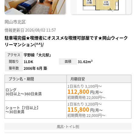
岡山市北区
情報更新日 2026/08/02 11:57
駐車場完備★喫煙者にオススメな喫煙可部屋です★岡山ウィーク
リーマンション(^^)/
アクセス
宇野線「大元駅」
間取り
1LDK
面積
31.62m²
築年数
2006年 6月 築
プラン名・期間
月額目安
1日当たり 3,100円～
ロング
112,800
円/月～
30日以上～360日未満
初期費用他 22,000円～
1日当たり 3,200円～
ショート【7日以上】
115,800
円/月～
～30日未満
初期費用他 22,000円～
風呂･トイレ別