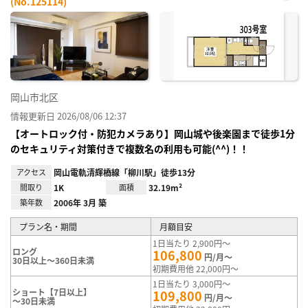
(No.125114)
お気
に入
り登
録
岡山市北区
情報更新日 2026/08/06 12:37
【オートロック付・防犯カメラあり】岡山城や後楽園まで徒歩1分
のセキュリティ対策付きで複数名の利用も可能(^^)！！
アクセス
岡山電軌清輝橋線「柳川駅」徒歩13分
間取り
1K
面積
32.19m²
築年数
2006年 3月 築
プラン名・期間
月額目安
1日当たり 2,900円～
ロング
106,800
円/月～
30日以上～360日未満
初期費用他 22,000円～
1日当たり 3,000円～
ショート【7日以上】
109,800
円/月～
～30日未満