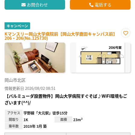
お問合わせ
電話する
キャンペーン
Kマンスリー岡山大学病院前【岡山大学鹿田キャンパス前】
206・206(No.125730)
お気
に入
り登
録
岡山市北区
情報更新日 2026/08/02 08:51
【バルミューダ設置物件】岡山大学病院すぐそば♪WiFi環境もご
ざいます(^^)/
アクセス
宇野線「大元駅」徒歩15分
間取り
1K
面積
23m²
築年数
2019年 3月 築