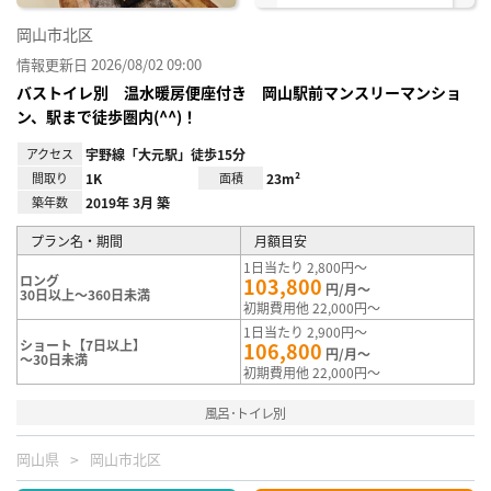
岡山市北区
情報更新日 2026/08/02 09:00
バストイレ別 温水暖房便座付き 岡山駅前マンスリーマンショ
ン、駅まで徒歩圏内(^^)！
アクセス
宇野線「大元駅」徒歩15分
間取り
1K
面積
23m²
築年数
2019年 3月 築
プラン名・期間
月額目安
1日当たり 2,800円～
ロング
103,800
円/月～
30日以上～360日未満
初期費用他 22,000円～
1日当たり 2,900円～
ショート【7日以上】
106,800
円/月～
～30日未満
初期費用他 22,000円～
風呂･トイレ別
岡山県
岡山市北区