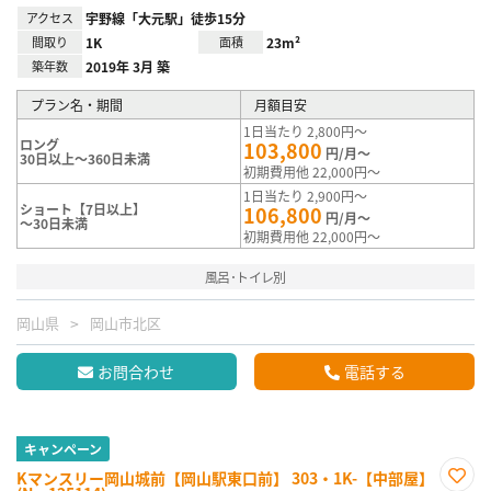
アクセス
宇野線「大元駅」徒歩15分
間取り
1K
面積
23m²
築年数
2019年 3月 築
プラン名・期間
月額目安
1日当たり 2,800円～
ロング
103,800
円/月～
30日以上～360日未満
初期費用他 22,000円～
1日当たり 2,900円～
ショート【7日以上】
106,800
円/月～
～30日未満
初期費用他 22,000円～
風呂･トイレ別
岡山県
岡山市北区
お問合わせ
電話する
キャンペーン
Kマンスリー岡山城前【岡山駅東口前】 303・1K-【中部屋】