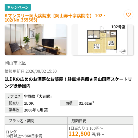
キャンペーン
Kマンスリー岡大病院東【岡山赤十字病院南】 102・
102(No.355565)
お気
に入
り登
録
岡山市北区
情報更新日 2026/08/02 15:30
1LDKの広めのお洒落なお部屋！駐車場完備★岡山国際スケートリ
ンク徒歩圏内
アクセス
宇野線「大元駅」
間取り
1LDK
面積
31.62m²
築年数
2006年 6月 築
プラン名・期間
月額目安
1日当たり 3,100円～
ロング
112,800
円/月～
30日以上～360日未満