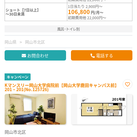
1日当たり 2,900円～
ショート【7日以上】
106,800
円/月～
～30日未満
初期費用他 22,000円～
風呂･トイレ別
岡山県
岡山市北区
お問合わせ
電話する
キャンペーン
Kマンスリー岡山大学病院前【岡山大学鹿田キャンパス前】
201・201(No.125726)
お気
に入
り登
録
岡山市北区