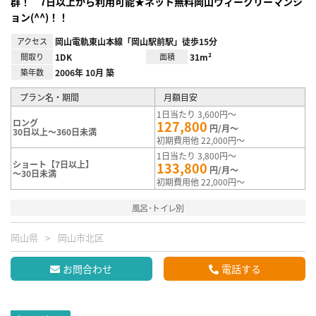
群！ 7日以上から利用可能★ネット無料岡山ウィークリーマンシ
ョン(^^)！！
アクセス
岡山電軌東山本線「岡山駅前駅」徒歩15分
間取り
1DK
面積
31m²
築年数
2006年 10月 築
プラン名・期間
月額目安
1日当たり 3,600円～
ロング
127,800
円/月～
30日以上～360日未満
初期費用他 22,000円～
1日当たり 3,800円～
ショート【7日以上】
133,800
円/月～
～30日未満
初期費用他 22,000円～
風呂･トイレ別
岡山県
岡山市北区
お問合わせ
電話する