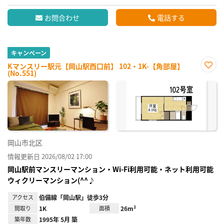
お問合わせ
電話する
キャンペーン
Kマンスリー駅元【岡山駅西口前】 102・1K-【角部屋】
(No.551)
お気
に入
り登
録
岡山市北区
情報更新日 2026/08/02 17:00
岡山駅前マンスリーマンション・Wi-Fi利用可能・ネット利用可能
ウィクリーマンション(^^♪
アクセス
伯備線「岡山駅」徒歩3分
間取り
1K
面積
26m²
築年数
1995年 5月 築