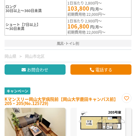
1日当たり 2,800円～
ロング
103,800
円/月～
30日以上～360日未満
初期費用他 22,000円～
1日当たり 2,900円～
ショート【7日以上】
106,800
円/月～
～30日未満
初期費用他 22,000円～
風呂･トイレ別
岡山県
岡山市北区
お問合わせ
電話する
キャンペーン
Kマンスリー岡山大学病院前【岡山大学鹿田キャンパス前】
205・205(No.125729)
お気
に入
り登
録