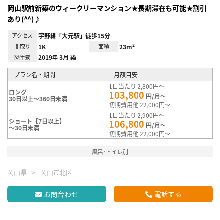
岡山駅前新築のウィークリーマンション★長期滞在も可能★割引
あり(^^)♪
アクセス
宇野線「大元駅」徒歩15分
間取り
1K
面積
23m²
築年数
2019年 3月 築
プラン名・期間
月額目安
1日当たり 2,800円～
ロング
103,800
円/月～
30日以上～360日未満
初期費用他 22,000円～
1日当たり 2,900円～
ショート【7日以上】
106,800
円/月～
～30日未満
初期費用他 22,000円～
風呂･トイレ別
岡山県
岡山市北区
お問合わせ
電話する