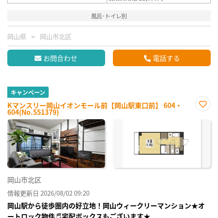
風呂･トイレ別
岡山県
岡山市北区
お問合わせ
電話する
キャンペーン
Kマンスリー岡山イオンモール前【岡山駅東口前】 604・
604(No.551379)
お気
に入
り登
録
岡山市北区
情報更新日 2026/08/02 09:20
岡山駅から徒歩圏内の好立地！岡山ウィークリーマンション★オ
ートロック物件♬宅配ボックスもございます★