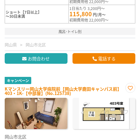
初期費用他 22,000円～
1日当たり 3,200円～
ショート【7日以上】
115,800
円/月～
～30日未満
初期費用他 22,000円～
風呂･トイレ別
岡山県
岡山市北区
お問合わせ
電話する
キャンペーン
Kマンスリー岡山大学病院前【岡山大学鹿田キャンパス前】
403・1K-【中部屋】(No.125738)
お気
に入
り登
録
岡山市北区