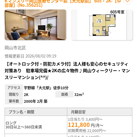
Kマンスリー岡山医療センター前【大元駅前】 605・2K-【中
部屋】(No.356251)
お気
に入
り登
録
岡山市北区
情報更新日 2026/08/02 09:19
【オートロック付・防犯カメラ付】法人様も安心のセキュリティ
対策あり 駐車場完備★2Kの広々物件♪岡山ウィークリー・マン
スリーマンション(^^)/
アクセス
宇野線「大元駅」徒歩10分
間取り
2K
面積
32m²
築年数
2000年 2月 築
プラン名・期間
月額目安
1日当たり 3,400円～
ロング
121,800
円/月～
30日以上～360日未満
初期費用他 22,000円～