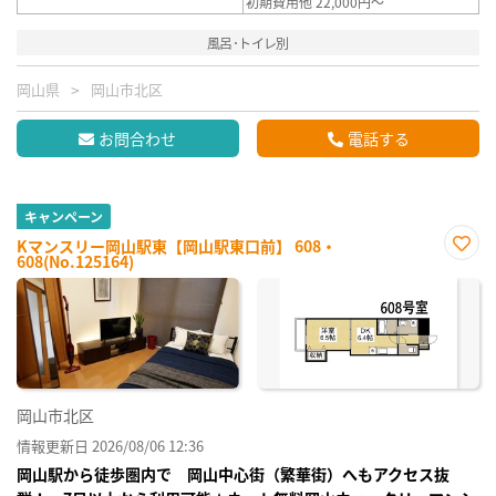
初期費用他 22,000円～
風呂･トイレ別
岡山県
岡山市北区
お問合わせ
電話する
キャンペーン
Kマンスリー岡山駅東【岡山駅東口前】 608・
608(No.125164)
お気
に入
り登
録
岡山市北区
情報更新日 2026/08/06 12:36
岡山駅から徒歩圏内で 岡山中心街（繁華街）へもアクセス抜