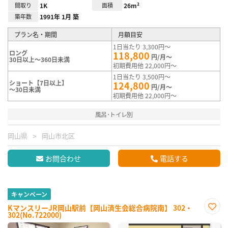
間取り
1K
面積
26m²
築年数
1991年 1月 築
プラン名・期間
月額目安
1日当たり 3,300円～
ロング
118,800
円/月～
30日以上～360日未満
初期費用他 22,000円～
1日当たり 3,500円～
ショート【7日以上】
124,800
円/月～
～30日未満
初期費用他 22,000円～
風呂･トイレ別
岡山県
岡山市北区
お問合わせ
電話する
キャンペーン
KマンスリーJR岡山駅前【岡山済生会総合病院南】 302・
302(No.722000)
お気
に入