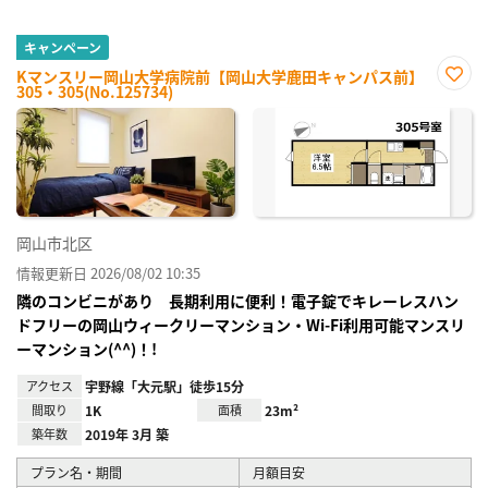
キャンペーン
Kマンスリー岡山大学病院前【岡山大学鹿田キャンパス前】
305・305(No.125734)
お気
に入
り登
録
岡山市北区
情報更新日 2026/08/02 10:35
隣のコンビニがあり 長期利用に便利！電子錠でキレーレスハン
ドフリーの岡山ウィークリーマンション・Wi-Fi利用可能マンスリ
ーマンション(^^)！!
アクセス
宇野線「大元駅」徒歩15分
間取り
1K
面積
23m²
築年数
2019年 3月 築
プラン名・期間
月額目安