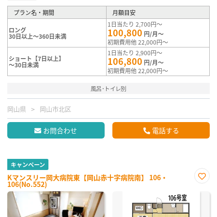
プラン名・期間
月額目安
1日当たり 2,700円～
ロング
100,800
円/月～
30日以上～360日未満
初期費用他 22,000円～
1日当たり 2,900円～
ショート【7日以上】
106,800
円/月～
～30日未満
初期費用他 22,000円～
風呂･トイレ別
岡山県
岡山市北区
お問合わせ
電話する
キャンペーン
Kマンスリー岡大病院東【岡山赤十字病院南】 106・
106(No.552)
お気
に入
り登
録