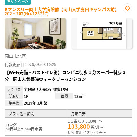
キャンペーン
Kマンスリー岡山大学病院前【岡山大学鹿田キャンパス前】
202・202(No.125727)
お気
に入
り登
録
岡山市北区
情報更新日 2026/08/06 10:25
【Wi-Fi完備・バストイレ別】コンビニ徒歩１分スーパー徒歩３
分 岡山人気築浅ウィークリーマンション
アクセス
宇野線「大元駅」徒歩15分
間取り
1K
面積
23m²
築年数
2019年 3月 築
プラン名・期間
月額目安
1日当たり 2,800円～
ロング
103,800
円/月～
30日以上～360日未満
初期費用他 22,000円～