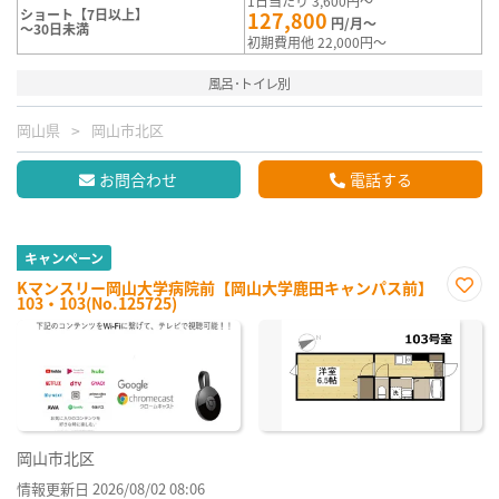
1日当たり 3,600円～
ショート【7日以上】
127,800
円/月～
～30日未満
初期費用他 22,000円～
風呂･トイレ別
岡山県
岡山市北区
お問合わせ
電話する
キャンペーン
Kマンスリー岡山大学病院前【岡山大学鹿田キャンパス前】
103・103(No.125725)
お気
に入
り登
録
岡山市北区
情報更新日 2026/08/02 08:06