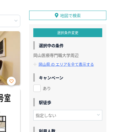
地図で検索
選択条件変更
選択中の条件
岡山医療専門職大学周辺
岡山県 の エリアを全て表示する
キャンペーン
あり
お気
に入
り登
録
駅徒歩
利用人数