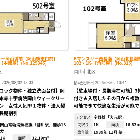
り登
録
リー岡山城前【岡山駅東口前】
Kマンスリー西長瀬【岡山北長瀬
-【中部屋】(No.125345)
102・1K-【角部屋】(No.315)
区
岡山市北区
26/08/02 13:03
情報更新日 2026/08/02 10:44
ロック物件・独立洗面台付】岡
【駐車場付・長期滞在可能】3
本赤十字病院岡山ウィークリー
付き★入居したその日から複数
ン 女性人気№１物件・法人契
可能できて快適な生活が可能です
長期割引
宇野線「大元駅」
アクセス
岡山電軌清輝橋線「柳川駅」徒歩13
1K
16.63m
間取り
面積
分
1989年 11月 築
築年数
1K
32.19m²
面積