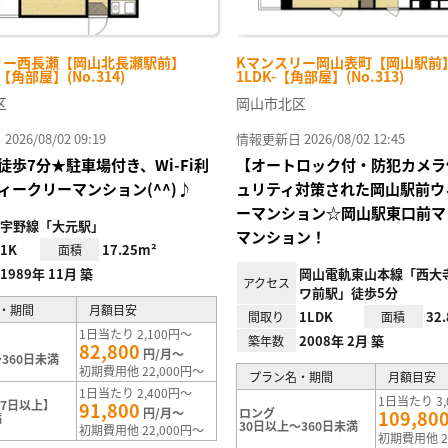
リー西長瀬【岡山北長瀬駅前】
Kマンスリー岡山表町【岡山駅前】 
-【角部屋】(No.314)
1LDK-【角部屋】(No.313)
区
岡山市北区
26/08/02 09:19
情報更新日 2026/08/02 12:45
徒歩7分★駐車場付き、Wi-Fi利
【オートロック付・防犯カメラ
ィークリーマンション(^^)♪
ュリティ対策された岡山駅前ウ
ーマンション☆岡山駅東口前マ
宇野線「大元駅」
マンション！
1K
17.25m²
面積
1989年 11月 築
岡山電軌東山本線「西大
アクセス
ワ前駅」徒歩5分
・期間
月額目安
1LDK
32
間取り
面積
1日当たり 2,100円～
2008年 2月 築
築年数
82,800
円/月～
360日未満
初期費用他 22,000円～
プラン名・期間
月額目安
1日当たり 2,400円～
1日当たり 3,
7日以上】
91,800
円/月～
ロング
109,80
満
30日以上～360日未満
初期費用他 22,000円～
初期費用他 2