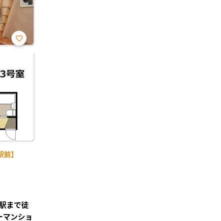
お気
に入
り登
録
駅前】
駅まで徒
ーマンショ