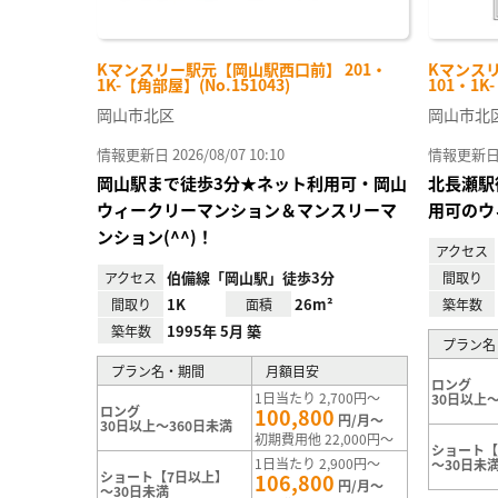
Kマンスリー駅元【岡山駅西口前】 201・
Kマンス
1K-【角部屋】(No.151043)
101・1K
岡山市北区
岡山市北
情報更新日 2026/08/07 10:10
情報更新日 20
岡山駅まで徒歩3分★ネット利用可・岡山
北長瀬駅
ウィークリーマンション＆マンスリーマ
用可のウ
ンション(^^)！
アクセス
伯備線「岡山駅」徒歩3分
アクセス
間取り
1K
26m²
間取り
面積
築年数
1995年 5月 築
築年数
プラン名
プラン名・期間
月額目安
ロング
1日当たり 2,700円～
30日以上～
ロング
100,800
円/月～
30日以上～360日未満
初期費用他 22,000円～
ショート【
1日当たり 2,900円～
～30日未
ショート【7日以上】
106,800
円/月～
～30日未満