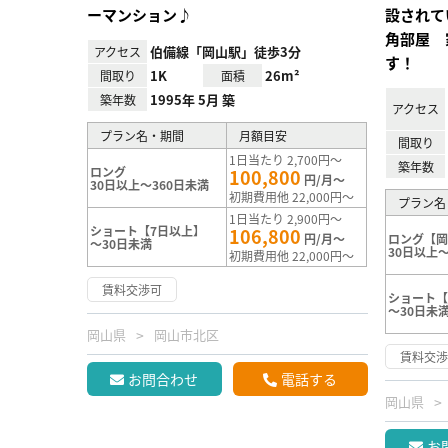
ーマンション♪
設されて
角部屋 
伯備線「岡山駅」徒歩3分
アクセス
す！
1K
26m²
間取り
面積
1995年 5月 築
築年数
アクセス
プラン名・期間
月額目安
間取り
1日当たり 2,700円～
築年数
ロング
100,800
円/月～
30日以上～360日未満
初期費用他 22,000円～
プラン名
1日当たり 2,900円～
ショート【7日以上】
106,800
円/月～
ロング【
～30日未満
30日以上～
初期費用他 22,000円～
賃料交渉可
ショート
～30日未
岡山県
岡山市北区
賃料交
お問合わせ
電話する
岡山県
お