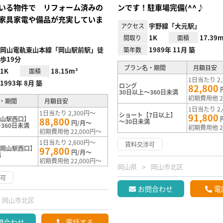
いる物件で リフォーム済みの
ンです！駐車場完備(^^♪
家具家電や備品が充実していま
宇野線「大元駅」
アクセス
1K
17.39m
間取り
面積
岡山電軌東山本線「岡山駅前駅」徒
1989年 11月 築
築年数
歩19分
プラン名・期間
月額目安
1K
18.15m²
面積
1日当たり 2,
1993年 8月 築
ロング
82,800
30日以上～360日未満
初期費用他 2
・期間
月額目安
1日当たり 2,
1日当たり 2,300円～
ショート【7日以上】
91,800
岡山駅西口】
88,800
～30日未満
円/月～
360日未満
初期費用他 2
初期費用他 22,000円～
1日当たり 2,600円～
賃料交渉可
【岡山駅西口】
97,800
円/月～
満
初期費用他 22,000円～
岡山県
岡山市北区
渉可
お問合わせ
電
岡山市北区
問合わせ
電話する