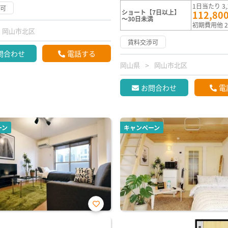
1日当たり 3,
渉可
ショート【7日以上】
112,80
～30日未満
初期費用他 2
岡山市北区
賃料交渉可
問合わせ
電話する
岡山県
岡山市北区
お問合わせ
電
ーン
キャンペーン
お気
に入