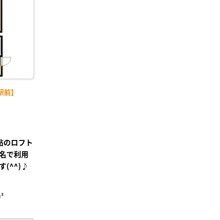
り登
録
駅前】
帖のロフト
名で利用
(^^)♪
²