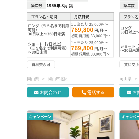
1955年 8月 築
築年数
築年数
プラン名・期間
月額目安
プラン名
1日当たり 25,000円～
ロング（※５名まで利用
ロング
769,800
可能）
円/月～
30日以上～
30日以上～360日未満
初期費用他 33,000円～
1日当たり 25,000円～
ショート【7日以上】
ショート【
769,800
（※５名まで利用可能）
円/月～
～30日未
～30日未満
初期費用他 33,000円～
賃料交渉可
賃料交
岡山県
岡山市北区
岡山県
お問合わせ
電話する
お
キャンペーン
キャンペ