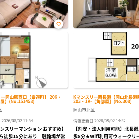
お気
に入
り登
録
ー岡山駅西口【奉還町】 206・
Kマンスリー西長瀬【岡山北長瀬
屋】(No.151458)
203・1K-【角部屋】(No.308)
区
岡山市北区
26/08/02 11:54
情報更新日 2026/08/02 14:52
マンスリーマンション おすすめ】
【割安・法人利用可能】北長瀬
ら徒歩15分にあり 駐輪場が常
歩8分★Wifi利用可ウィークリ