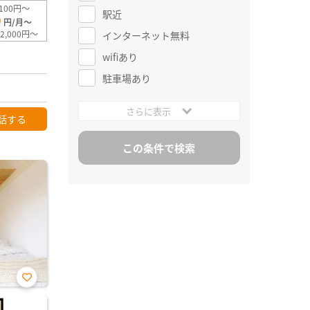
100円～
駅近
0
円/月～
2,000円～
インターネット無料
wifiあり
駐車場あり
さらに表示
話する
お気
に入