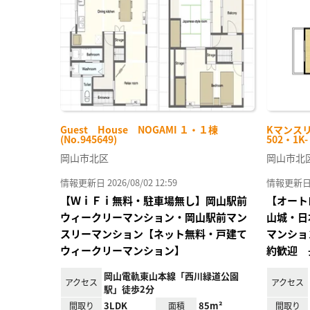
り登
録
Guest House NOGAMI １・１棟
Kマンス
(No.945649)
502・1K
岡山市北区
岡山市北
情報更新日 2026/08/02 12:59
情報更新日 20
【ＷｉＦｉ無料・駐車場無し】岡山駅前
【オート
ウィークリーマンション・岡山駅前マン
山城・日
スリーマンション【ネット無料・戸建て
マンショ
ウィークリーマンション】
約歓迎 
岡山電軌東山本線「西川緑道公園
アクセス
アクセス
駅」徒歩2分
3LDK
85m²
間取り
面積
間取り