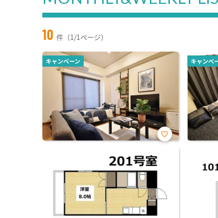
10
件（1/1ページ）
キャンペーン
キャンペ
お気
に入
り登
録