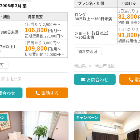
プラン名・期間
月額目安
2006年 3月 築
1日当たり 2,
ロング
82,800
・期間
月額目安
30日以上～360日未満
初期費用他 2
1日当たり 2,900円～
106,800
1日当たり 2,
円/月～
360日未満
ショート【7日以上】
91,800
初期費用他 22,000円～
～30日未満
初期費用他 2
1日当たり 3,000円～
7日以上】
109,800
円/月～
満
賃料交渉可
初期費用他 22,000円～
渉可
岡山県
岡山市北区
岡山市北区
お問合わせ
電
問合わせ
電話する
ーン
キャンペーン