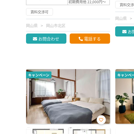
初期費用他 22,000円～
賃料交
賃料交渉可
岡山県
岡山県
岡山市北区
お
お問合わせ
電話する
キャンペーン
キャンペ
お気
に入