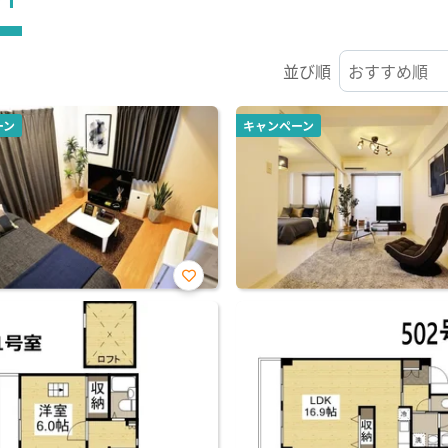
並び順
ーン
キャンペーン
お気
に入
り登
録