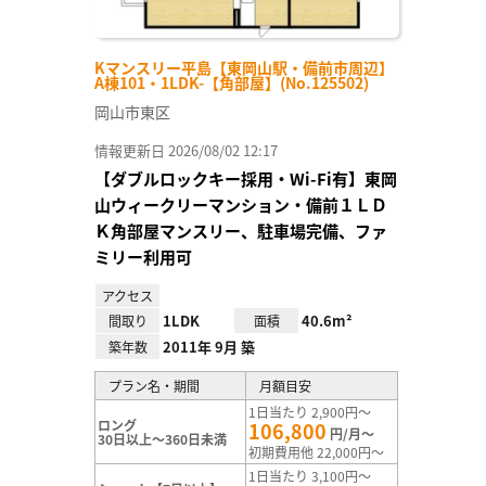
Kマンスリー平島【東岡山駅・備前市周辺】
A棟101・1LDK-【角部屋】(No.125502)
岡山市東区
情報更新日 2026/08/02 12:17
【ダブルロックキー採用・Wi-Fi有】東岡
山ウィークリーマンション・備前１ＬＤ
Ｋ角部屋マンスリー、駐車場完備、ファ
ミリー利用可
アクセス
1LDK
40.6m²
間取り
面積
2011年 9月 築
築年数
プラン名・期間
月額目安
1日当たり 2,900円～
ロング
106,800
円/月～
30日以上～360日未満
初期費用他 22,000円～
1日当たり 3,100円～