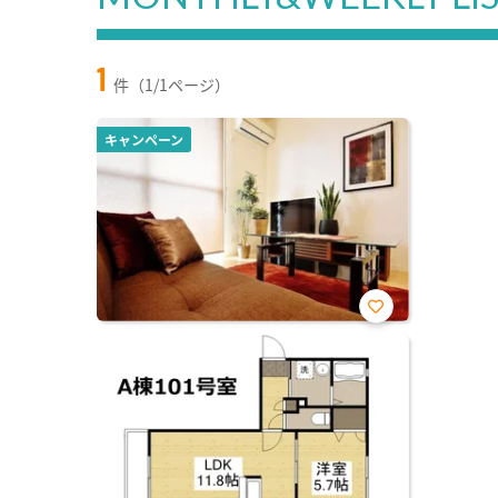
1
件（1/1ページ）
キャンペーン
お気
に入
り登
録