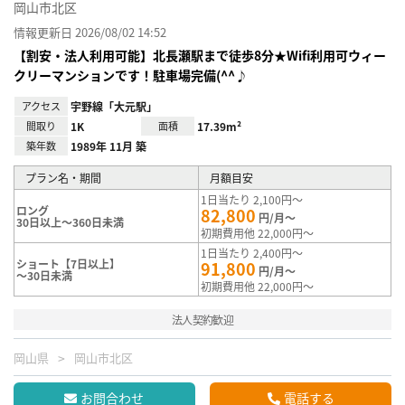
岡山市北区
情報更新日 2026/08/02 14:52
【割安・法人利用可能】北長瀬駅まで徒歩8分★Wifi利用可ウィー
クリーマンションです！駐車場完備(^^♪
アクセス
宇野線「大元駅」
間取り
1K
面積
17.39m²
築年数
1989年 11月 築
プラン名・期間
月額目安
1日当たり 2,100円～
ロング
82,800
円/月～
30日以上～360日未満
初期費用他 22,000円～
1日当たり 2,400円～
ショート【7日以上】
91,800
円/月～
～30日未満
初期費用他 22,000円～
法人契約歓迎
岡山県
岡山市北区
お問合わせ
電話する