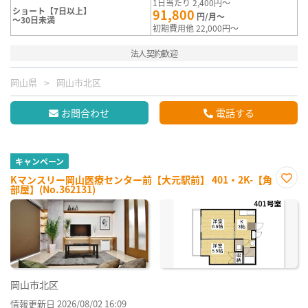
1日当たり 2,400円～
ショート【7日以上】
91,800
円/月～
～30日未満
初期費用他 22,000円～
法人契約歓迎
岡山県
岡山市北区
お問合わせ
電話する
キャンペーン
Kマンスリー岡山医療センター前【大元駅前】 401・2K-【角
部屋】(No.362131)
お気
に入
り登
録
岡山市北区
情報更新日 2026/08/02 16:09