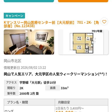
キャンペーン
Kマンスリー岡山医療センター前【大元駅前】 701・2K-【角
部屋】(No.123438)
お気
に入
り登
録
岡山市北区
情報更新日 2026/08/02 13:22
岡山で人気エリア、大元学区の人気ウィークリーマンション(^^)！
アクセス
宇野線「大元駅」徒歩10分
間取り
2K
面積
33m²
築年数
2000年 2月 築
プラン名・期間
月額目安
1日当たり 3,400円～
ロング