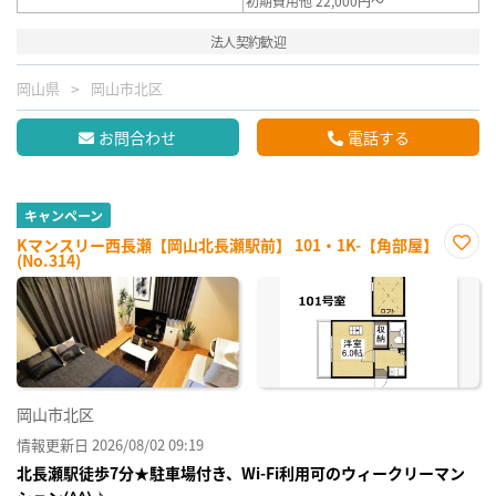
初期費用他 22,000円～
法人契約歓迎
岡山県
岡山市北区
お問合わせ
電話する
キャンペーン
Kマンスリー西長瀬【岡山北長瀬駅前】 101・1K-【角部屋】
(No.314)
お気
に入
り登
録
岡山市北区
情報更新日 2026/08/02 09:19
北長瀬駅徒歩7分★駐車場付き、Wi-Fi利用可のウィークリーマン