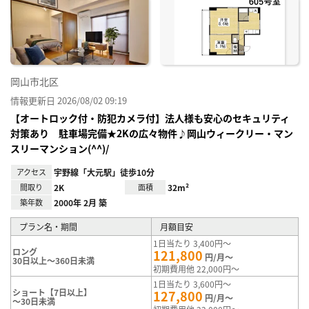
り登
録
岡山市北区
情報更新日 2026/08/02 09:19
【オートロック付・防犯カメラ付】法人様も安心のセキュリティ
対策あり 駐車場完備★2Kの広々物件♪岡山ウィークリー・マン
スリーマンション(^^)/
アクセス
宇野線「大元駅」徒歩10分
間取り
2K
面積
32m²
築年数
2000年 2月 築
プラン名・期間
月額目安
1日当たり 3,400円～
ロング
121,800
円/月～
30日以上～360日未満
初期費用他 22,000円～
1日当たり 3,600円～
ショート【7日以上】
127,800
円/月～
～30日未満