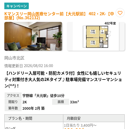
キャンペーン
Kマンスリー岡山医療センター前【大元駅前】 402・2K-【中
部屋】(No.362132)
お気
に入
り登
録
岡山市北区
情報更新日 2026/08/02 16:00
【ハンドリー入居可能・防犯カメラ付】女性にも嬉しいセキュリ
ティ対策付き大人気の2Kタイプ♪駐車場完備マンスリーマンショ
ン(^^)！
アクセス
宇野線「大元駅」徒歩10分
間取り
2K
面積
33m²
築年数
2000年 2月 築
プラン名・期間
月額目安
1日当たり 3,400円～
ロング