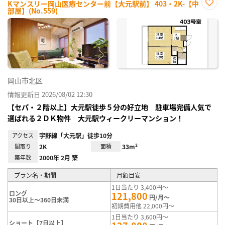
Kマンスリー岡山医療センター前【大元駅前】 403・2K-【中
部屋】(No.559)
お気
に入
り登
録
岡山市北区
情報更新日 2026/08/02 12:30
【セパ・２階以上】大元駅徒歩５分の好立地 駐車場完備人気で
選ばれる２ＤＫ物件 大元駅ウィークリーマンション！
アクセス
宇野線「大元駅」徒歩10分
間取り
2K
面積
33m²
築年数
2000年 2月 築
プラン名・期間
月額目安
1日当たり 3,400円～
ロング
121,800
円/月～
30日以上～360日未満
初期費用他 22,000円～
1日当たり 3,600円～
ショート【7日以上】