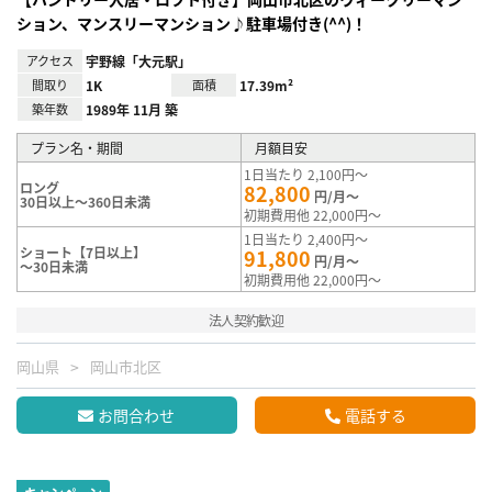
ション、マンスリーマンション♪駐車場付き(^^)！
アクセス
宇野線「大元駅」
間取り
1K
面積
17.39m²
築年数
1989年 11月 築
プラン名・期間
月額目安
1日当たり 2,100円～
ロング
82,800
円/月～
30日以上～360日未満
初期費用他 22,000円～
1日当たり 2,400円～
ショート【7日以上】
91,800
円/月～
～30日未満
初期費用他 22,000円～
法人契約歓迎
岡山県
岡山市北区
お問合わせ
電話する