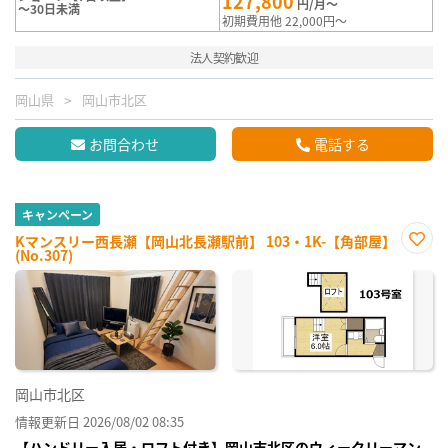
127,800
円/月～
～30日未満
初期費用他 22,000円～
法人契約歓迎
岡山県
岡山市北区
お問合わせ
電話する
キャンペーン
Kマンスリー西長瀬【岡山北長瀬駅前】 103・1K-【角部屋】
(No.307)
お気
に入
り登
録
岡山市北区
情報更新日 2026/08/02 08:35
【ハンドリー入居・ロフト付き】岡山市北区のウィークリーマン