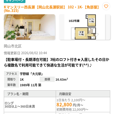
キャンペーン
Kマンスリー西長瀬【岡山北長瀬駅前】 102・1K-【角部屋】
(No.315)
お気
に入
り登
録
岡山市北区
情報更新日 2026/08/02 10:44
【駐車場付・長期滞在可能】3帖のロフト付き★入居したその日か
ら複数名で利用可能できて快適な生活が可能です(^^)♪
アクセス
宇野線「大元駅」
間取り
1K
面積
16.63m²
築年数
1989年 11月 築
プラン名・期間
月額目安
1日当たり 2,100円～
ロング
82,800
円/月～
30日以上～360日未満
初期費用他 22,000円～