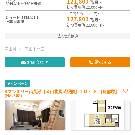
121,800
円/月～
30日以上～360日未満
初期費用他 22,000円～
1日当たり 3,600円～
ショート【7日以上】
127,800
円/月～
～30日未満
初期費用他 22,000円～
法人契約歓迎
岡山県
岡山市北区
お問合わせ
電話する
キャンペーン
Kマンスリー西長瀬【岡山北長瀬駅前】 203・1K-【角部屋】
(No.308)
お気
に入
り登
録