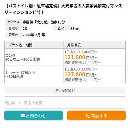
【バストイレ別・駐車場完備】大元学区の人気家具家電付マンス
リーマンション(^^)！
アクセス
宇野線「大元駅」徒歩10分
間取り
2K
面積
33m²
築年数
2000年 2月 築
プラン名・期間
月額目安
1日当たり 3,400円～
ロング
121,800
円/月～
30日以上～360日未満
初期費用他 22,000円～
1日当たり 3,600円～
ショート【7日以上】
127,800
円/月～
～30日未満
初期費用他 22,000円～
法人契約歓迎
岡山県
岡山市北区
お問合わせ
電話する