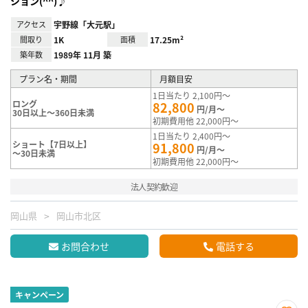
ション(^^)♪
アクセス
宇野線「大元駅」
間取り
1K
面積
17.25m²
築年数
1989年 11月 築
プラン名・期間
月額目安
1日当たり 2,100円～
ロング
82,800
円/月～
30日以上～360日未満
初期費用他 22,000円～
1日当たり 2,400円～
ショート【7日以上】
91,800
円/月～
～30日未満
初期費用他 22,000円～
法人契約歓迎
岡山県
岡山市北区
お問合わせ
電話する
キャンペーン