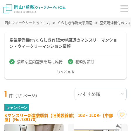
岡山ウィークリードットコム
くらしき作陽大学周辺
空気清浄機付のウ
空気清浄機付/くらしき作陽大学周辺のマンスリーマンショ
ン・ウィークリーマンション情報
清潔な室内空気を常に維持
花粉対策◎
もっと見る
1
件（1/1ページ）
キャンペーン
Kマンスリー新倉敷駅前【旧美袋線前】 103・1LDK-【中部
屋】(No.739170)
お気
に入
り登