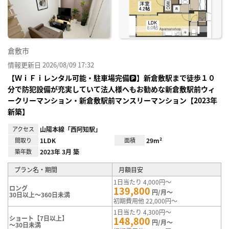
録
倉敷市
情報更新日 2026/08/09 17:32
【ＷｉＦｉレンタル可能・駐車場完備🅿】新倉敷駅まで徒歩１０
分で防犯設備が充実していて法人様へもお勧めな新倉敷駅前ウィ
ークリーマンション・新倉敷駅前マンスリーマンション【2023年
新築】
アクセス
山陽本線「西阿知駅」
間取り
1LDK
面積
29m²
築年数
2023年 3月 築
プラン名・期間
月額目安
1日当たり 4,000円～
ロング
139,800
円/月～
30日以上～360日未満
初期費用他 22,000円～
1日当たり 4,300円～
ショート【7日以上】
148,800
円/月～
～30日未満