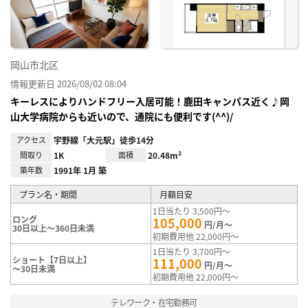
録
岡山市北区
情報更新日 2026/08/02 08:04
キーレスによりハンドフリー入居可能！鹿田キャンパス近く♪岡
山大学病院からも近いので、通院にも便利です(^^)/
アクセス
宇野線「大元駅」徒歩14分
間取り
1K
面積
20.48m²
築年数
1991年 1月 築
プラン名・期間
月額目安
1日当たり 3,500円～
ロング
105,000
円/月～
30日以上～360日未満
初期費用他 22,000円～
1日当たり 3,700円～
ショート【7日以上】
111,000
円/月～
～30日未満
初期費用他 22,000円～
テレワーク・在宅勤務可