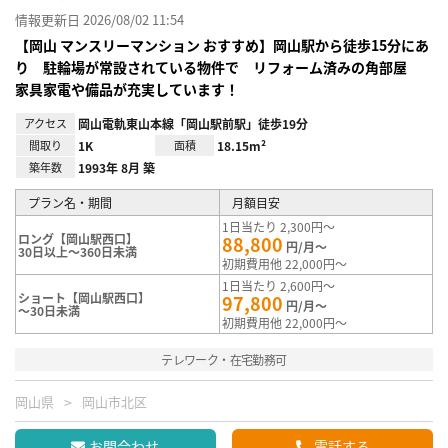
情報更新日 2026/08/02 11:54
【岡山 マンスリーマンション おすすめ】岡山駅から徒歩15分にあ
り 駐輪場が常設されている物件で リフォーム済みの角部屋
家具家電や備品が充実しています！
アクセス
岡山電軌東山本線「岡山駅前駅」徒歩19分
間取り
1K
面積
18.15m²
築年数
1993年 8月 築
プラン名・期間
月額目安
1日当たり 2,300円～
ロング【岡山駅西口】
88,800
円/月～
30日以上～360日未満
初期費用他 22,000円～
1日当たり 2,600円～
ショート【岡山駅西口】
97,800
円/月～
～30日未満
初期費用他 22,000円～
テレワーク・在宅勤務可
岡山県
岡山市北区
お問合わせ
電話する