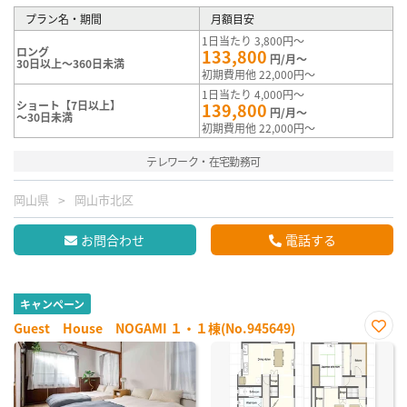
プラン名・期間
月額目安
1日当たり 3,800円～
ロング
133,800
円/月～
30日以上～360日未満
初期費用他 22,000円～
1日当たり 4,000円～
ショート【7日以上】
139,800
円/月～
～30日未満
初期費用他 22,000円～
テレワーク・在宅勤務可
岡山県
岡山市北区
お問合わせ
電話する
キャンペーン
Guest House NOGAMI １・１棟(No.945649)
お気
に入
り登
録