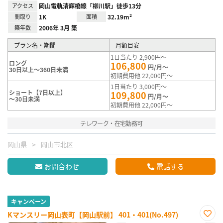
アクセス
岡山電軌清輝橋線「柳川駅」徒歩13分
間取り
1K
面積
32.19m²
築年数
2006年 3月 築
プラン名・期間
月額目安
1日当たり 2,900円～
ロング
106,800
円/月～
30日以上～360日未満
初期費用他 22,000円～
1日当たり 3,000円～
ショート【7日以上】
109,800
円/月～
～30日未満
初期費用他 22,000円～
テレワーク・在宅勤務可
岡山県
岡山市北区
お問合わせ
電話する
キャンペーン
Kマンスリー岡山表町【岡山駅前】 401・401(No.497)