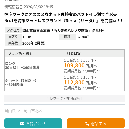
情報更新日 2026/08/02 18:45
在宅ワークにオススメなネット環境有のバストイレ別で全米売上
No.1を誇るマットレスブランド『Serta（サータ）』を完備☺！!
アクセス
岡山電軌東山本線「西大寺町ハレノワ前駅」徒歩5分
間取り
1LDK
面積
32.8m²
築年数
2008年 2月 築
プラン名・期間
月額目安
1日当たり 3,000円～
ロング
109,800
円/月～
30日以上～360日未満
初期費用他 22,000円～
1日当たり 3,100円～
ショート【7日以上】
112,800
円/月～
～30日未満
初期費用他 22,000円～
テレワーク・在宅勤務可
岡山県
岡山市北区
お問合わせ
電話する