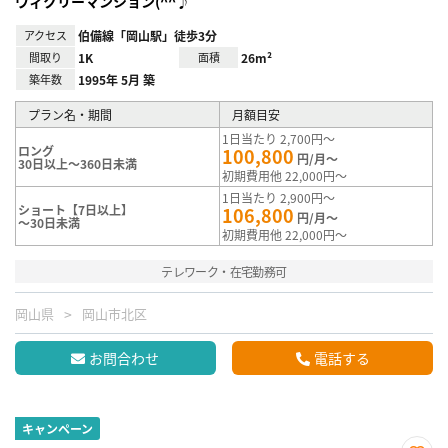
ウィクリーマンション(^^♪
アクセス
伯備線「岡山駅」徒歩3分
間取り
1K
面積
26m²
築年数
1995年 5月 築
プラン名・期間
月額目安
1日当たり 2,700円～
ロング
100,800
円/月～
30日以上～360日未満
初期費用他 22,000円～
1日当たり 2,900円～
ショート【7日以上】
106,800
円/月～
～30日未満
初期費用他 22,000円～
テレワーク・在宅勤務可
岡山県
岡山市北区
お問合わせ
電話する
キャンペーン