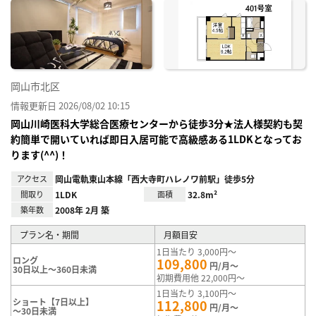
お気
に入
り登
録
岡山市北区
情報更新日 2026/08/02 10:15
岡山川崎医科大学総合医療センターから徒歩3分★法人様契約も契
約簡単で開いていれば即日入居可能で高級感ある1LDKとなってお
ります(^^)！
アクセス
岡山電軌東山本線「西大寺町ハレノワ前駅」徒歩5分
間取り
1LDK
面積
32.8m²
築年数
2008年 2月 築
プラン名・期間
月額目安
1日当たり 3,000円～
ロング
109,800
円/月～
30日以上～360日未満
初期費用他 22,000円～
1日当たり 3,100円～
ショート【7日以上】
112,800
円/月～
～30日未満