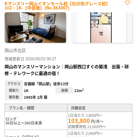
Kマンスリー岡山イオンモール前【社の街グレース前】
102・1K-【中部屋】(No.863067)
お気
に入
り登
録
岡山市北区
情報更新日 2026/08/02 00:27
岡山のマンスリーマンション｜岡山駅西口すぐの築浅 出張・研
修・テレワークに最適の宿！
アクセス
吉備線「岡山駅」徒歩13分
間取り
1K
面積
23m²
築年数
1995年 2月 築
プラン名・期間
月額目安
1日当たり 2,800円～
ロング
103,800
円/月～
30日以上～360日未満
初期費用他 22,000円～
1日当たり 2,900円～
ショート【7日以上】