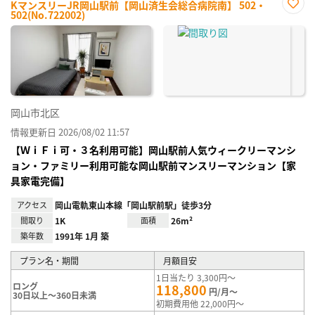
KマンスリーJR岡山駅前【岡山済生会総合病院南】 502・
502(No.722002)
お気
に入
り登
録
岡山市北区
情報更新日 2026/08/02 11:57
【ＷｉＦｉ可・３名利用可能】岡山駅前人気ウィークリーマンシ
ョン・ファミリー利用可能な岡山駅前マンスリーマンション【家
具家電完備】
アクセス
岡山電軌東山本線「岡山駅前駅」徒歩3分
間取り
1K
面積
26m²
築年数
1991年 1月 築
プラン名・期間
月額目安
1日当たり 3,300円～
ロング
118,800
円/月～
30日以上～360日未満
初期費用他 22,000円～