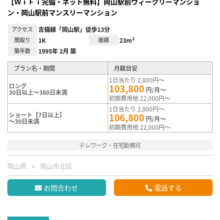
【ＷｉＦｉ完備・ネット無料】岡山駅前ウィークリーマンショ
ン・岡山駅前マンスリーマンション
アクセス
吉備線「岡山駅」徒歩13分
間取り
1K
面積
23m²
築年数
1995年 2月 築
プラン名・期間
月額目安
1日当たり 2,800円～
ロング
103,800
円/月～
30日以上～360日未満
初期費用他 22,000円～
1日当たり 2,900円～
ショート【7日以上】
106,800
円/月～
～30日未満
初期費用他 22,000円～
テレワーク・在宅勤務可
岡山県
岡山市北区
お問合わせ
電話する