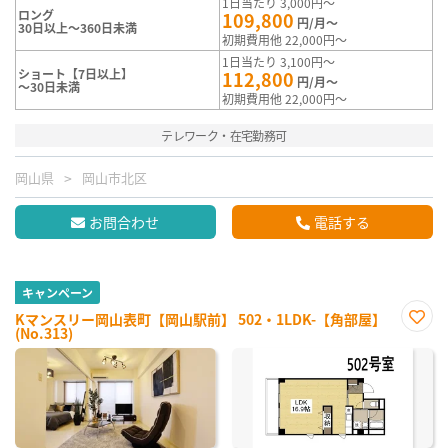
1日当たり 3,000円～
ロング
109,800
円/月～
30日以上～360日未満
初期費用他 22,000円～
1日当たり 3,100円～
ショート【7日以上】
112,800
円/月～
～30日未満
初期費用他 22,000円～
テレワーク・在宅勤務可
岡山県
岡山市北区
お問合わせ
電話する
キャンペーン
Kマンスリー岡山表町【岡山駅前】 502・1LDK-【角部屋】
(No.313)
お気
に入
り登
録