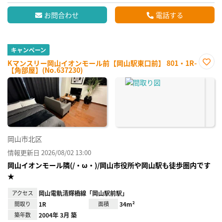
お問合わせ
電話する
キャンペーン
Kマンスリー岡山イオンモール前【岡山駅東口前】 801・1R-
【角部屋】(No.637230)
お気
に入
り登
録
岡山市北区
情報更新日 2026/08/02 13:00
岡山イオンモール隣(/・ω・)/岡山市役所や岡山駅も徒歩圏内です
★
アクセス
岡山電軌清輝橋線「岡山駅前駅」
間取り
1R
面積
34m²
築年数
2004年 3月 築