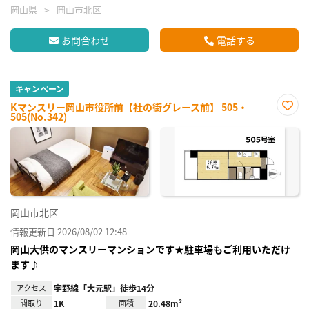
岡山県
岡山市北区
お問合わせ
電話する
キャンペーン
Kマンスリー岡山市役所前【社の街グレース前】 505・
505(No.342)
お気
に入
り登
録
岡山市北区
情報更新日 2026/08/02 12:48
岡山大供のマンスリーマンションです★駐車場もご利用いただけ
ます♪
アクセス
宇野線「大元駅」徒歩14分
間取り
1K
面積
20.48m²