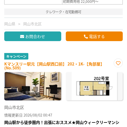
初期費用他 22,000円～
テレワーク・在宅勤務可
岡山県
岡山市北区
お問合わせ
電話する
キャンペーン
Kマンスリー駅元【岡山駅西口前】 202・1K-【角部屋】
(No.509)
お気
に入
り登
録
岡山市北区
情報更新日 2026/08/02 00:47
岡山駅から徒歩圏内！出張におススメ★岡山ウィークリーマンシ