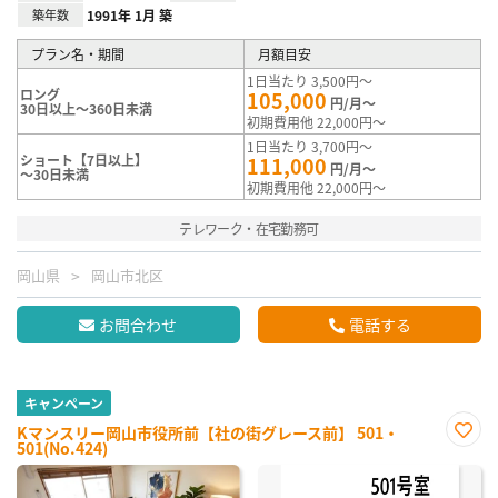
築年数
1991年 1月 築
プラン名・期間
月額目安
1日当たり 3,500円～
ロング
105,000
円/月～
30日以上～360日未満
初期費用他 22,000円～
1日当たり 3,700円～
ショート【7日以上】
111,000
円/月～
～30日未満
初期費用他 22,000円～
テレワーク・在宅勤務可
岡山県
岡山市北区
お問合わせ
電話する
キャンペーン
Kマンスリー岡山市役所前【社の街グレース前】 501・
501(No.424)
お気
に入
り登