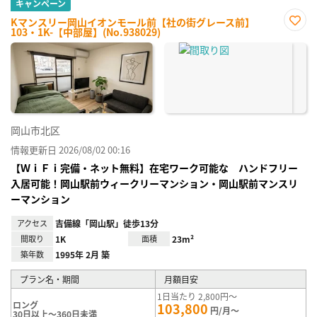
キャンペーン
Kマンスリー岡山イオンモール前【社の街グレース前】
103・1K-【中部屋】(No.938029)
お気
に入
り登
録
岡山市北区
情報更新日 2026/08/02 00:16
【ＷｉＦｉ完備・ネット無料】在宅ワーク可能な ハンドフリー
入居可能！岡山駅前ウィークリーマンション・岡山駅前マンスリ
ーマンション
アクセス
吉備線「岡山駅」徒歩13分
間取り
1K
面積
23m²
築年数
1995年 2月 築
プラン名・期間
月額目安
1日当たり 2,800円～
ロング
103,800
円/月～
30日以上～360日未満