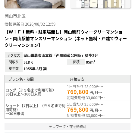
岡山市北区
情報更新日 2026/08/02 12:59
【ＷｉＦｉ無料・駐車場無し】岡山駅前ウィークリーマンショ
ン・岡山駅前マンスリーマンション【ネット無料・戸建てウィー
クリーマンション】
アクセス
岡山電軌東山本線「西川緑道公園駅」徒歩2分
間取り
3LDK
面積
85m²
築年数
1955年 8月 築
プラン名・期間
月額目安
1日当たり 25,000円～
ロング（※５名まで利用可能）
769,800
円/月～
30日以上～360日未満
初期費用他 33,000円～
1日当たり 25,000円～
ショート【7日以上】（※５名まで利
769,800
用可能）
円/月～
～30日未満
初期費用他 33,000円～
テレワーク・在宅勤務可