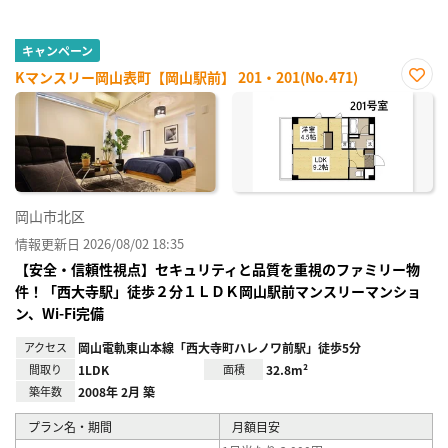
キャンペーン
Kマンスリー岡山表町【岡山駅前】 201・201(No.471)
お気
に入
り登
録
岡山市北区
情報更新日 2026/08/02 18:35
【安全・信頼性視点】セキュリティと品質を重視のファミリー物
件！「西大寺駅」徒歩２分１ＬＤＫ岡山駅前マンスリーマンショ
ン、Wi-Fi完備
アクセス
岡山電軌東山本線「西大寺町ハレノワ前駅」徒歩5分
間取り
1LDK
面積
32.8m²
築年数
2008年 2月 築
プラン名・期間
月額目安