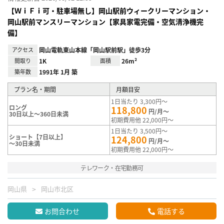
【ＷｉＦｉ可・駐車場無し】岡山駅前ウィークリーマンション・
岡山駅前マンスリーマンション【家具家電完備・空気清浄機完
備】
アクセス
岡山電軌東山本線「岡山駅前駅」徒歩3分
間取り
1K
面積
26m²
築年数
1991年 1月 築
プラン名・期間
月額目安
1日当たり 3,300円～
ロング
118,800
円/月～
30日以上～360日未満
初期費用他 22,000円～
1日当たり 3,500円～
ショート【7日以上】
124,800
円/月～
～30日未満
初期費用他 22,000円～
テレワーク・在宅勤務可
岡山県
岡山市北区
お問合わせ
電話する