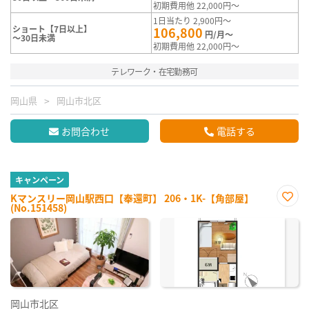
初期費用他 22,000円～
1日当たり 2,900円～
ショート【7日以上】
106,800
円/月～
～30日未満
初期費用他 22,000円～
テレワーク・在宅勤務可
岡山県
岡山市北区
お問合わせ
電話する
キャンペーン
Kマンスリー岡山駅西口【奉還町】 206・1K-【角部屋】
(No.151458)
お気
に入
り登
録
岡山市北区