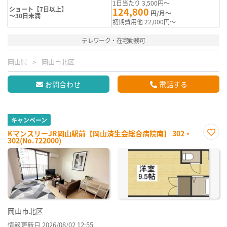
1日当たり 3,500円～
ショート【7日以上】
124,800
円/月～
～30日未満
初期費用他 22,000円～
テレワーク・在宅勤務可
岡山県
岡山市北区
お問合わせ
電話する
キャンペーン
KマンスリーJR岡山駅前【岡山済生会総合病院南】 302・
302(No.722000)
お気
に入
り登
録
岡山市北区
情報更新日 2026/08/02 12:55