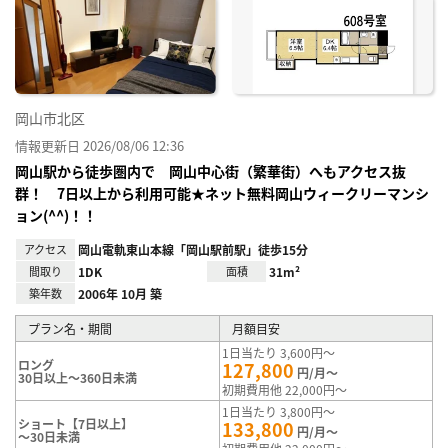
り登
録
岡山市北区
情報更新日 2026/08/06 12:36
岡山駅から徒歩圏内で 岡山中心街（繁華街）へもアクセス抜
群！ 7日以上から利用可能★ネット無料岡山ウィークリーマンシ
ョン(^^)！！
アクセス
岡山電軌東山本線「岡山駅前駅」徒歩15分
間取り
1DK
面積
31m²
築年数
2006年 10月 築
プラン名・期間
月額目安
1日当たり 3,600円～
ロング
127,800
円/月～
30日以上～360日未満
初期費用他 22,000円～
1日当たり 3,800円～
ショート【7日以上】
133,800
円/月～
～30日未満