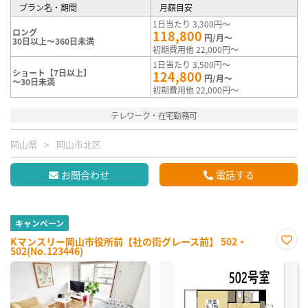
プラン名・期間
月額目安
1日当たり 3,300円～
ロング
118,800
円/月～
30日以上～360日未満
初期費用他 22,000円～
1日当たり 3,500円～
ショート【7日以上】
124,800
円/月～
～30日未満
初期費用他 22,000円～
テレワーク・在宅勤務可
岡山県
岡山市北区
お問合わせ
電話する
キャンペーン
Kマンスリー岡山市役所前【社の街グレース前】 502・
502(No.123446)
お気
に入
り登
録