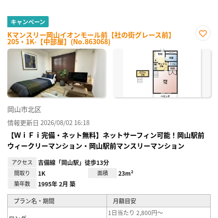
キャンペーン
Kマンスリー岡山イオンモール前【社の街グレース前】
205・1K-【中部屋】(No.863068)
お気
に入
り登
録
岡山市北区
情報更新日 2026/08/02 16:18
【ＷｉＦｉ完備・ネット無料】ネットサーフィン可能！岡山駅前
ウィークリーマンション・岡山駅前マンスリーマンション
アクセス
吉備線「岡山駅」徒歩13分
間取り
1K
面積
23m²
築年数
1995年 2月 築
プラン名・期間
月額目安
1日当たり 2,800円～