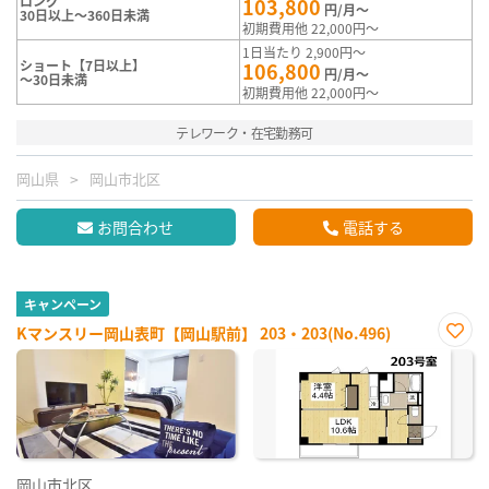
ロング
103,800
円/月～
30日以上～360日未満
初期費用他 22,000円～
1日当たり 2,900円～
ショート【7日以上】
106,800
円/月～
～30日未満
初期費用他 22,000円～
テレワーク・在宅勤務可
岡山県
岡山市北区
お問合わせ
電話する
キャンペーン
Kマンスリー岡山表町【岡山駅前】 203・203(No.496)
お気
に入
り登
録
岡山市北区