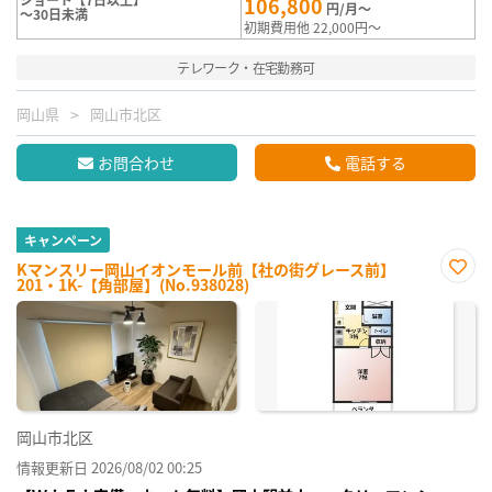
106,800
円/月～
～30日未満
初期費用他 22,000円～
テレワーク・在宅勤務可
岡山県
岡山市北区
お問合わせ
電話する
キャンペーン
Kマンスリー岡山イオンモール前【社の街グレース前】
201・1K-【角部屋】(No.938028)
お気
に入
り登
録
岡山市北区
情報更新日 2026/08/02 00:25