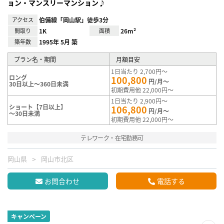
ョン・マンスリーマンション♪
アクセス
伯備線「岡山駅」徒歩3分
間取り
1K
面積
26m²
築年数
1995年 5月 築
プラン名・期間
月額目安
1日当たり 2,700円～
ロング
100,800
円/月～
30日以上～360日未満
初期費用他 22,000円～
1日当たり 2,900円～
ショート【7日以上】
106,800
円/月～
～30日未満
初期費用他 22,000円～
テレワーク・在宅勤務可
岡山県
岡山市北区
お問合わせ
電話する
キャンペーン