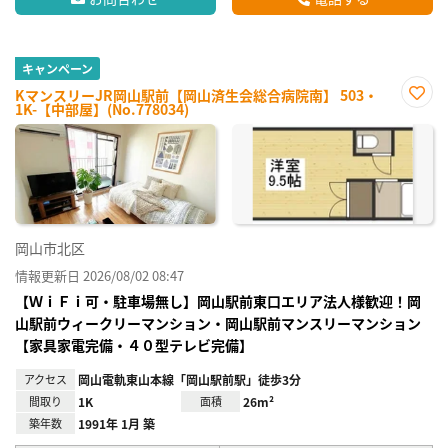
キャンペーン
KマンスリーJR岡山駅前【岡山済生会総合病院南】 503・
1K-【中部屋】(No.778034)
お気
に入
り登
録
岡山市北区
情報更新日 2026/08/02 08:47
【ＷｉＦｉ可・駐車場無し】岡山駅前東口エリア法人様歓迎！岡
山駅前ウィークリーマンション・岡山駅前マンスリーマンション
【家具家電完備・４０型テレビ完備】
アクセス
岡山電軌東山本線「岡山駅前駅」徒歩3分
間取り
1K
面積
26m²
築年数
1991年 1月 築