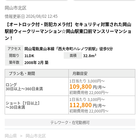
岡山市北区
情報更新日 2026/08/02 12:45
【オートロック付・防犯カメラ付】セキュリティ対策された岡山
駅前ウィークリーマンション☆岡山駅東口前マンスリーマンショ
ン！
アクセス
岡山電軌東山本線「西大寺町ハレノワ前駅」徒歩5分
間取り
1LDK
面積
32.8m²
築年数
2008年 2月 築
プラン名・期間
月額目安
1日当たり 3,000円～
ロング
109,800
円/月～
30日以上～360日未満
初期費用他 22,000円～
1日当たり 3,100円～
ショート【7日以上】
112,800
円/月～
～30日未満
初期費用他 22,000円～
テレワーク・在宅勤務可
岡山県
岡山市北区