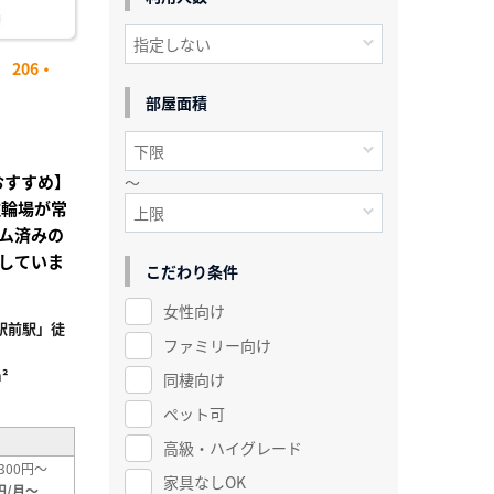
206・
部屋面積
おすすめ】
～
駐輪場が常
ム済みの
していま
こだわり条件
女性向け
駅前駅」徒
ファミリー向け
²
同棲向け
ペット可
高級・ハイグレード
300円～
家具なしOK
円/月～