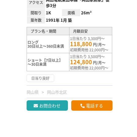
アクセス
歩3分
1K
26m²
間取り
面積
1991年 1月 築
築年数
プラン名・期間
月額目安
1日当たり 3,300円～
ロング
118,800
円/月～
30日以上～360日未満
初期費用他 22,000円～
1日当たり 3,500円～
ショート【7日以上】
124,800
円/月～
～30日未満
初期費用他 22,000円～
日当り良好
岡山県
岡山市北区
お問合わせ
電話する