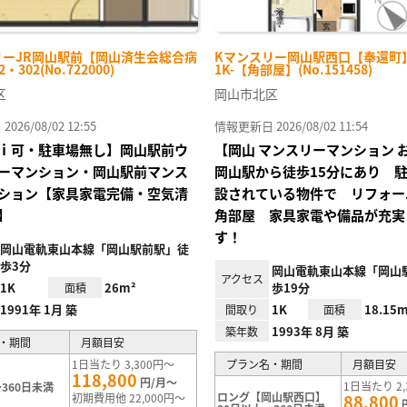
リーJR岡山駅前【岡山済生会総合病
Kマンスリー岡山駅西口【奉還町】 
・302(No.722000)
1K-【角部屋】(No.151458)
区
岡山市北区
26/08/02 12:55
情報更新日 2026/08/02 11:54
ｉ可・駐車場無し】岡山駅前ウ
【岡山 マンスリーマンション 
ーマンション・岡山駅前マンス
岡山駅から徒歩15分にあり 
ション【家具家電完備・空気清
設されている物件で リフォー
】
角部屋 家具家電や備品が充実
す！
岡山電軌東山本線「岡山駅前駅」徒
歩3分
岡山電軌東山本線「岡山
アクセス
1K
26m²
歩19分
面積
1991年 1月 築
1K
18.15m
間取り
面積
1993年 8月 築
築年数
・期間
月額目安
1日当たり 3,300円～
プラン名・期間
月額目安
118,800
円/月～
1日当たり 2,
360日未満
ロング【岡山駅西口】
初期費用他 22,000円～
88,800