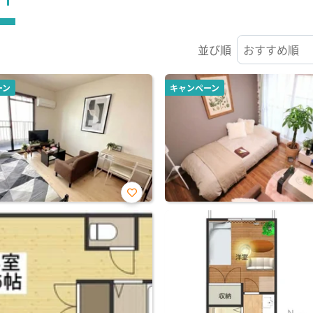
並び順
ーン
キャンペーン
お気
に入
り登
録