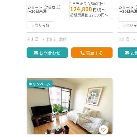
1日当たり 3,500円～
ショート【7日以上】
ショート【
124,800
円/月～
～30日未満
～30日未
初期費用他 22,000円～
日当り良好
日当り
岡山県
岡山市北区
岡山県
お問合わせ
電話する
お
キャンペーン