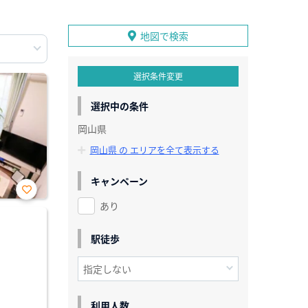
地図で検索
選択条件変更
選択中の条件
岡山県
岡山県 の エリアを全て表示する
キャンペーン
あり
お気
に入
り登
録
駅徒歩
利用人数