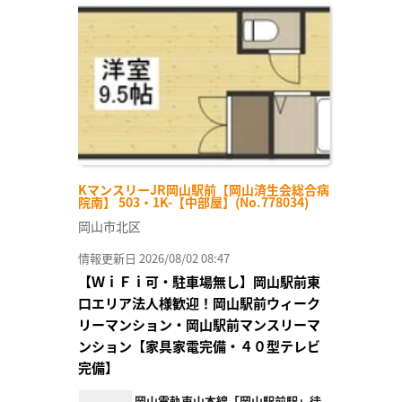
お気
に入
り登
録
KマンスリーJR岡山駅前【岡山済生会総合病
院南】 503・1K-【中部屋】(No.778034)
岡山市北区
情報更新日 2026/08/02 08:47
【ＷｉＦｉ可・駐車場無し】岡山駅前東
口エリア法人様歓迎！岡山駅前ウィーク
リーマンション・岡山駅前マンスリーマ
ンション【家具家電完備・４０型テレビ
完備】
岡山電軌東山本線「岡山駅前駅」徒