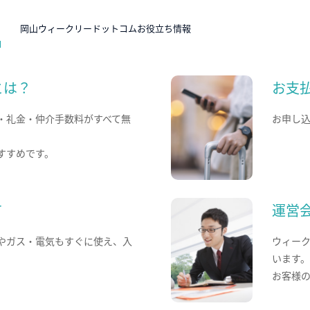
N
岡山ウィークリードットコムお役立ち情報
とは？
お支
・礼金・仲介手数料がすべて無
お申し
すすめです。
て
運営
やガス・電気もすぐに使え、入
ウィー
います
お客様