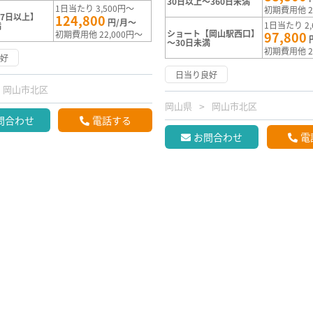
30日以上～360日未満
1日当たり 3,500円～
初期費用他 2
7日以上】
124,800
円/月～
1日当たり 2,
満
ショート【岡山駅西口】
初期費用他 22,000円～
97,800
～30日未満
初期費用他 2
良好
日当り良好
岡山市北区
岡山県
岡山市北区
問合わせ
電話する
お問合わせ
電