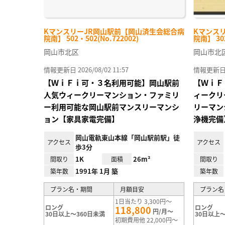
KマンスリーJR岡山駅前【岡山済生会総合病
Kマンス
院南】 502・502(No.722002)
院南】 302
岡山市北区
岡山市北
情報更新日 2026/08/02 11:57
情報更新日 20
【ＷｉＦｉ可・３名利用可能】岡山駅前
【ＷｉＦ
人気ウィークリーマンション・ファミリ
ィークリ
ー利用可能な岡山駅前マンスリーマンシ
リーマン
ョン【家具家電完備】
浄機完備
岡山電軌東山本線「岡山駅前駅」徒
アクセス
アクセス
歩3分
1K
26m²
間取り
面積
間取り
1991年 1月 築
築年数
築年数
プラン名・期間
月額目安
プラン名
1日当たり 3,300円～
ロング
ロング
118,800
円/月～
30日以上～360日未満
30日以上～
初期費用他 22,000円～