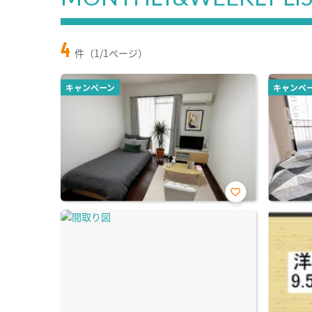
4
件（1/1ページ）
キャンペーン
キャンペ
お気
に入
り登
録