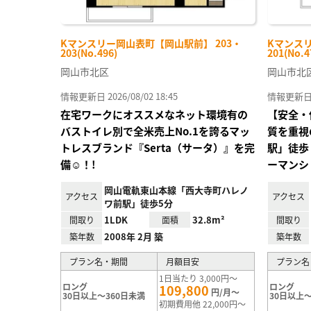
Kマンスリー岡山表町【岡山駅前】 203・
Kマンスリ
203(No.496)
201(No.4
岡山市北区
岡山市北
情報更新日 2026/08/02 18:45
情報更新日 20
在宅ワークにオススメなネット環境有の
【安全・
バストイレ別で全米売上No.1を誇るマッ
質を重視
トレスブランド『Serta（サータ）』を完
駅」徒歩
備☺！!
ーマンショ
岡山電軌東山本線「西大寺町ハレノ
アクセス
アクセス
ワ前駅」徒歩5分
1LDK
32.8m²
間取り
面積
間取り
2008年 2月 築
築年数
築年数
プラン名・期間
月額目安
プラン名
1日当たり 3,000円～
ロング
ロング
109,800
円/月～
30日以上～360日未満
30日以上～
初期費用他 22,000円～