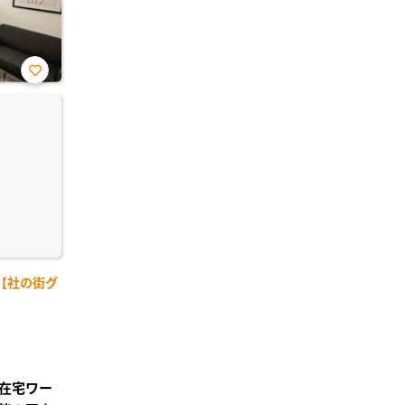
お気
に入
り登
録
【社の街グ
在宅ワー