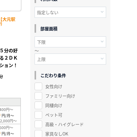
【大元駅
)
部屋面積
５分の好
～
る２ＤＫ
ション！
こだわり条件
分
²
女性向け
ファミリー向け
同棲向け
400円～
0
ペット可
円/月～
2,000円～
高級・ハイグレード
600円～
0
家具なしOK
円/月～