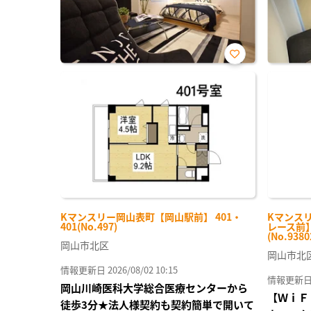
お気
に入
り登
録
Kマンスリー岡山表町【岡山駅前】 401・
Kマンス
401(No.497)
レース前】
(No.9380
岡山市北区
岡山市北
情報更新日 2026/08/02 10:15
情報更新日 20
岡山川崎医科大学総合医療センターから
【ＷｉＦ
徒歩3分★法人様契約も契約簡単で開いて