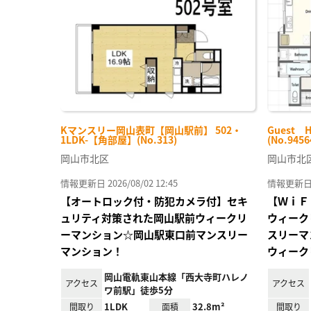
り登
録
Kマンスリー岡山表町【岡山駅前】 502・
Guest 
1LDK-【角部屋】(No.313)
(No.9456
岡山市北区
岡山市北
情報更新日 2026/08/02 12:45
情報更新日 20
【オートロック付・防犯カメラ付】セキ
【ＷｉＦ
ュリティ対策された岡山駅前ウィークリ
ウィーク
ーマンション☆岡山駅東口前マンスリー
スリーマ
マンション！
ウィーク
岡山電軌東山本線「西大寺町ハレノ
アクセス
アクセス
ワ前駅」徒歩5分
1LDK
32.8m²
間取り
面積
間取り