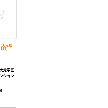
り登
録
【大元駅
131)
大元学区
ンション
分
²