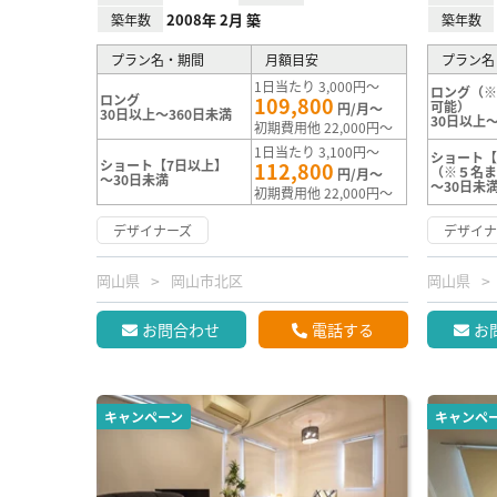
2008年 2月 築
築年数
築年数
プラン名・期間
月額目安
プラン名
1日当たり 3,000円～
ロング（
ロング
109,800
可能）
円/月～
30日以上～360日未満
30日以上～
初期費用他 22,000円～
1日当たり 3,100円～
ショート【
ショート【7日以上】
112,800
（※５名
円/月～
～30日未満
～30日未
初期費用他 22,000円～
デザイナーズ
デザイナ
岡山県
岡山市北区
岡山県
お問合わせ
電話する
お
キャンペーン
キャンペ