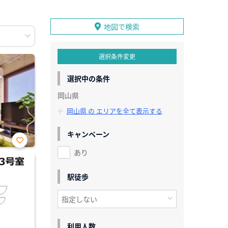
地図で検索
選択条件変更
選択中の条件
岡山県
岡山県 の エリアを全て表示する
キャンペーン
あり
お気
に入
り登
録
駅徒歩
利用人数