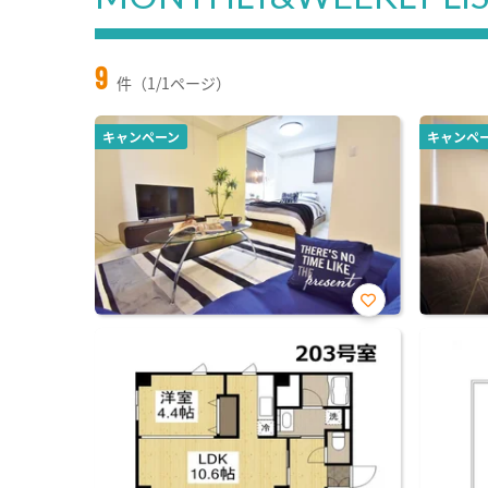
9
件（1/1ページ）
キャンペーン
キャンペ
お気
に入
り登
録