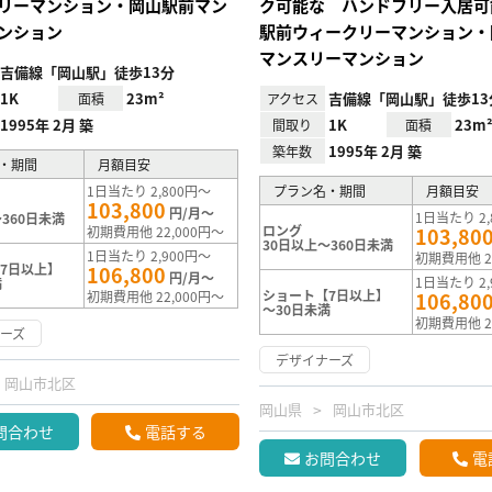
リーマンション・岡山駅前マン
ク可能な ハンドフリー入居可
ンション
駅前ウィークリーマンション・
マンスリーマンション
吉備線「岡山駅」徒歩13分
1K
23m²
吉備線「岡山駅」徒歩13
面積
アクセス
1995年 2月 築
1K
23m
間取り
面積
1995年 2月 築
築年数
・期間
月額目安
1日当たり 2,800円～
プラン名・期間
月額目安
103,800
円/月～
1日当たり 2,
360日未満
ロング
初期費用他 22,000円～
103,80
30日以上～360日未満
1日当たり 2,900円～
初期費用他 2
7日以上】
106,800
円/月～
1日当たり 2,
満
ショート【7日以上】
初期費用他 22,000円～
106,80
～30日未満
初期費用他 2
ーズ
デザイナーズ
岡山市北区
岡山県
岡山市北区
問合わせ
電話する
お問合わせ
電