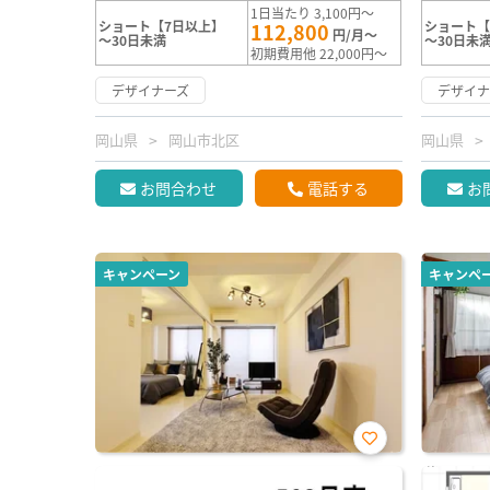
1日当たり 3,100円～
ショート【7日以上】
ショート【
112,800
円/月～
～30日未満
～30日未
初期費用他 22,000円～
デザイナーズ
デザイナ
岡山県
岡山市北区
岡山県
お問合わせ
電話する
お
キャンペーン
キャンペ
お気
に入