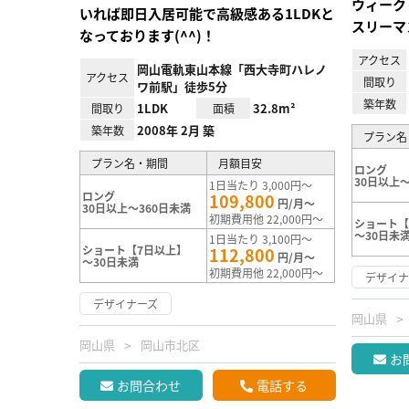
ウィーク
いれば即日入居可能で高級感ある1LDKと
スリーマ
なっております(^^)！
アクセス
岡山電軌東山本線「西大寺町ハレノ
アクセス
間取り
ワ前駅」徒歩5分
築年数
1LDK
32.8m²
間取り
面積
2008年 2月 築
築年数
プラン名
プラン名・期間
月額目安
ロング
30日以上～
1日当たり 3,000円～
ロング
109,800
円/月～
30日以上～360日未満
初期費用他 22,000円～
ショート【
～30日未
1日当たり 3,100円～
ショート【7日以上】
112,800
円/月～
～30日未満
初期費用他 22,000円～
デザイナ
デザイナーズ
岡山県
岡山県
岡山市北区
お
お問合わせ
電話する