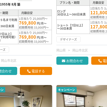
プラン名・期間
月額目安
1955年 8月 築
1日当たり 3,
ロング
121,80
・期間
月額目安
30日以上～360日未満
初期費用他 2
1日当たり 25,000円～
※５名まで利用
769,800
1日当たり 3,
円/月～
ショート【7日以上】
127,80
360日未満
初期費用他 33,000円～
～30日未満
初期費用他 2
1日当たり 25,000円～
7日以上】
769,800
まで利用可能）
円/月～
デザイナーズ
満
初期費用他 33,000円～
ーズ
岡山県
岡山市北区
岡山市北区
お問合わせ
電
問合わせ
電話する
ーン
キャンペーン