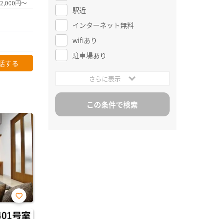
2,000円～
駅近
インターネット無料
wifiあり
駐車場あり
話する
さらに表示
お気
に入