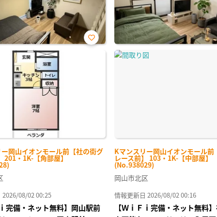
お気
に入
り登
録
リー岡山イオンモール前【社の街グ
Kマンスリー岡山イオンモール前
 201・1K-【角部屋】
レース前】 103・1K-【中部屋】
28)
(No.938029)
区
岡山市北区
26/08/02 00:25
情報更新日 2026/08/02 00:16
ｉ完備・ネット無料】岡山駅前
【ＷｉＦｉ完備・ネット無料】