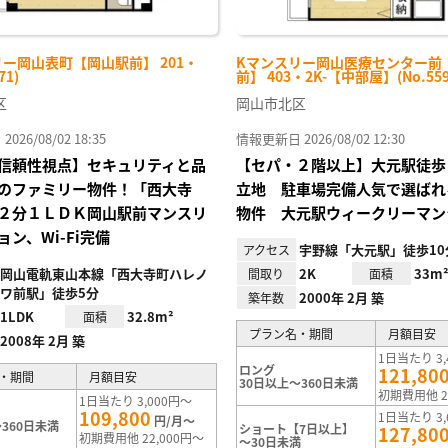
ー岡山表町【岡山駅前】 201・
Kマンスリー岡山医療センター前
71)
前】 403・2K-【中部屋】(No.559
区
岡山市北区
26/08/02 18:35
情報更新日 2026/08/02 12:30
信頼性視点】セキュリティと品
【セパ・２階以上】大元駅徒歩
のファミリー物件！「西大寺
立地 駐車場完備人気で選ばれ
２分１ＬＤＫ岡山駅前マンスリ
物件 大元駅ウィークリーマン
ン、Wi-Fi完備
宇野線「大元駅」徒歩10
アクセス
岡山電軌東山本線「西大寺町ハレノ
2K
33m
間取り
面積
ワ前駅」徒歩5分
2000年 2月 築
築年数
1LDK
32.8m²
面積
プラン名・期間
月額目安
2008年 2月 築
1日当たり 3,
ロング
121,80
・期間
月額目安
30日以上～360日未満
初期費用他 2
1日当たり 3,000円～
109,800
1日当たり 3,
円/月～
360日未満
ショート【7日以上】
127,80
初期費用他 22,000円～
～30日未満