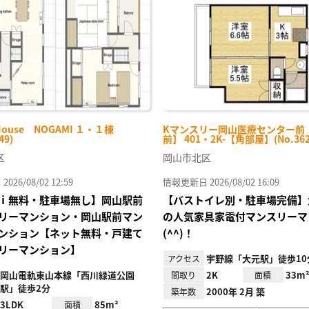
り登
録
House NOGAMI １・１棟
Kマンスリー岡山医療センター前
49)
前】 401・2K-【角部屋】(No.362
区
岡山市北区
26/08/02 12:59
情報更新日 2026/08/02 16:09
ｉ無料・駐車場無し】岡山駅前
【バストイレ別・駐車場完備】
リーマンション・岡山駅前マン
の人気家具家電付マンスリーマ
ンション【ネット無料・戸建て
(^^)！
リーマンション】
宇野線「大元駅」徒歩10
アクセス
岡山電軌東山本線「西川緑道公園
2K
33m
間取り
面積
駅」徒歩2分
2000年 2月 築
築年数
3LDK
85m²
面積