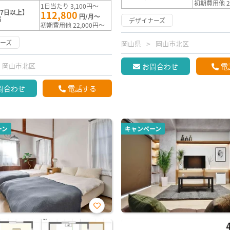
初期費用他 2
1日当たり 3,100円～
7日以上】
112,800
円/月～
満
デザイナーズ
初期費用他 22,000円～
ーズ
岡山県
岡山市北区
岡山市北区
お問合わせ
電
問合わせ
電話する
ーン
キャンペーン
お気
に入