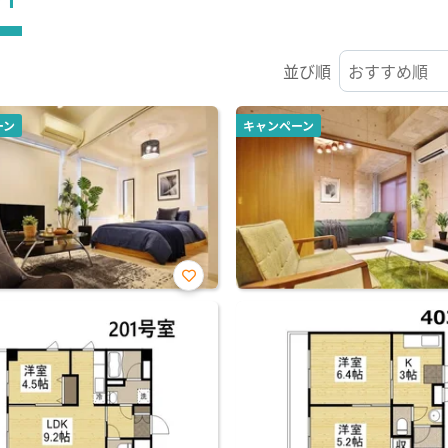
並び順
ーン
キャンペーン
お気
に入
り登
録