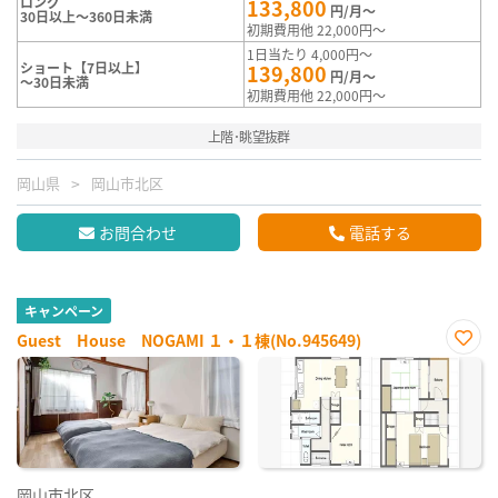
ロング
133,800
円/月～
30日以上～360日未満
初期費用他 22,000円～
1日当たり 4,000円～
ショート【7日以上】
139,800
円/月～
～30日未満
初期費用他 22,000円～
上階･眺望抜群
岡山県
岡山市北区
お問合わせ
電話する
キャンペーン
Guest House NOGAMI １・１棟(No.945649)
お気
に入
り登
録
岡山市北区