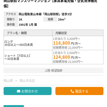
岡山駅前マンスリーマンション【家具家電完備・空気清浄機完
備】
アクセス
岡山電軌東山本線「岡山駅前駅」徒歩3分
間取り
1K
面積
26m²
築年数
1991年 1月 築
プラン名・期間
月額目安
1日当たり 3,300円～
ロング
118,800
円/月～
30日以上～360日未満
初期費用他 22,000円～
1日当たり 3,500円～
ショート【7日以上】
124,800
円/月～
～30日未満
初期費用他 22,000円～
上階･眺望抜群
岡山県
岡山市北区
お問合わせ
電話する