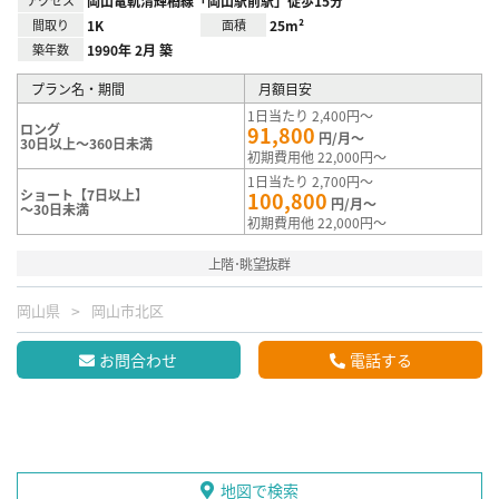
岡山電軌清輝橋線「岡山駅前駅」徒歩15分
間取り
1K
面積
25m²
築年数
1990年 2月 築
プラン名・期間
月額目安
1日当たり 2,400円～
ロング
91,800
円/月～
30日以上～360日未満
初期費用他 22,000円～
1日当たり 2,700円～
ショート【7日以上】
100,800
円/月～
～30日未満
初期費用他 22,000円～
上階･眺望抜群
岡山県
岡山市北区
お問合わせ
電話する
地図で検索