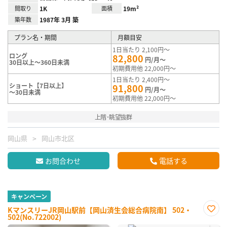
間取り
1K
面積
19m²
築年数
1987年 3月 築
プラン名・期間
月額目安
1日当たり 2,100円～
ロング
82,800
円/月～
30日以上～360日未満
初期費用他 22,000円～
1日当たり 2,400円～
ショート【7日以上】
91,800
円/月～
～30日未満
初期費用他 22,000円～
上階･眺望抜群
岡山県
岡山市北区
お問合わせ
電話する
キャンペーン
KマンスリーJR岡山駅前【岡山済生会総合病院南】 502・
502(No.722002)
お気