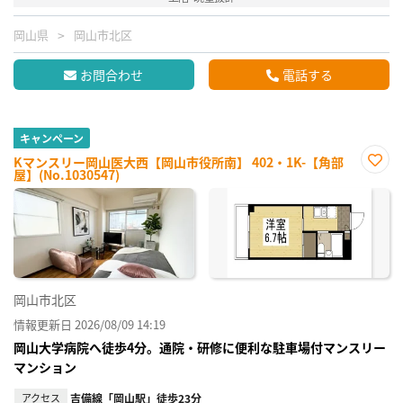
岡山県
岡山市北区
お問合わせ
電話する
キャンペーン
Kマンスリー岡山医大西【岡山市役所南】 402・1K-【角部
屋】(No.1030547)
お気
に入
り登
録
岡山市北区
情報更新日 2026/08/09 14:19
岡山大学病院へ徒歩4分。通院・研修に便利な駐車場付マンスリー
マンション
アクセス
吉備線「岡山駅」徒歩23分