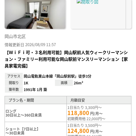
に入
り登
録
岡山市北区
情報更新日 2026/08/09 11:57
【ＷｉＦｉ可・３名利用可能】岡山駅前人気ウィークリーマンシ
ョン・ファミリー利用可能な岡山駅前マンスリーマンション【家
具家電完備】
アクセス
岡山電軌東山本線「岡山駅前駅」徒歩3分
間取り
1K
面積
26m²
築年数
1991年 1月 築
プラン名・期間
月額目安
1日当たり 3,300円～
ロング
118,800
円/月～
30日以上～360日未満
初期費用他 22,000円～
1日当たり 3,500円～
ショート【7日以上】
124,800
円/月～
～30日未満