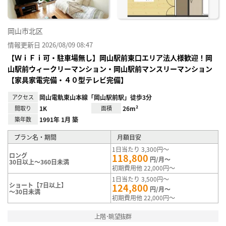
岡山市北区
情報更新日 2026/08/09 08:47
【ＷｉＦｉ可・駐車場無し】岡山駅前東口エリア法人様歓迎！岡
山駅前ウィークリーマンション・岡山駅前マンスリーマンション
【家具家電完備・４０型テレビ完備】
アクセス
岡山電軌東山本線「岡山駅前駅」徒歩3分
間取り
1K
面積
26m²
築年数
1991年 1月 築
プラン名・期間
月額目安
1日当たり 3,300円～
ロング
118,800
円/月～
30日以上～360日未満
初期費用他 22,000円～
1日当たり 3,500円～
ショート【7日以上】
124,800
円/月～
～30日未満
初期費用他 22,000円～
上階･眺望抜群