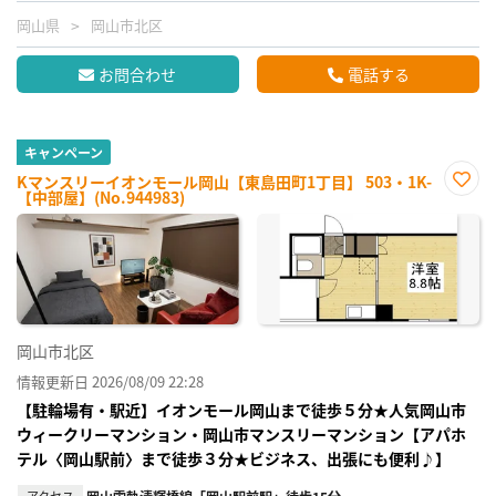
岡山県
岡山市北区
お問合わせ
電話する
キャンペーン
Kマンスリーイオンモール岡山【東島田町1丁目】 503・1K-
【中部屋】(No.944983)
お気
に入
り登
録
岡山市北区
情報更新日 2026/08/09 22:28
【駐輪場有・駅近】イオンモール岡山まで徒歩５分★人気岡山市
ウィークリーマンション・岡山市マンスリーマンション【アパホ
テル〈岡山駅前〉まで徒歩３分★ビジネス、出張にも便利♪】
アクセス