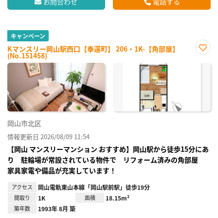
お問合わせ
電話する
キャンペーン
Kマンスリー岡山駅西口【奉還町】 206・1K-【角部屋】
(No.151458)
お気
に入
り登
録
岡山市北区
情報更新日 2026/08/09 11:54
【岡山 マンスリーマンション おすすめ】岡山駅から徒歩15分にあ
り 駐輪場が常設されている物件で リフォーム済みの角部屋
家具家電や備品が充実しています！
アクセス
岡山電軌東山本線「岡山駅前駅」徒歩19分
間取り
1K
面積
18.15m²
築年数
1993年 8月 築