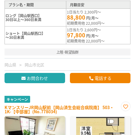
プラン名・期間
月額目安
1日当たり 2,300円～
ロング【岡山駅西口】
88,800
円/月～
30日以上～360日未満
初期費用他 22,000円～
1日当たり 2,600円～
ショート【岡山駅西口】
97,800
円/月～
～30日未満
初期費用他 22,000円～
上階･眺望抜群
岡山県
岡山市北区
お問合わせ
電話する
キャンペーン
KマンスリーJR岡山駅前【岡山済生会総合病院南】 503・
1K-【中部屋】(No.778034)
お気
に入
り登
録