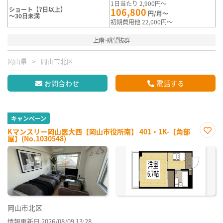
1日当たり 2,900円～
ショート【7日以上】
106,800
円/月～
～30日未満
初期費用他 22,000円～
上階･眺望抜群
岡山県
岡山市北区
お問合わせ
電話する
キャンペーン
Kマンスリー岡山医大西【岡山市役所南】 401・1K-【角部
屋】(No.1030548)
お気
に入
り登
録
岡山市北区
情報更新日 2026/08/09 13:28