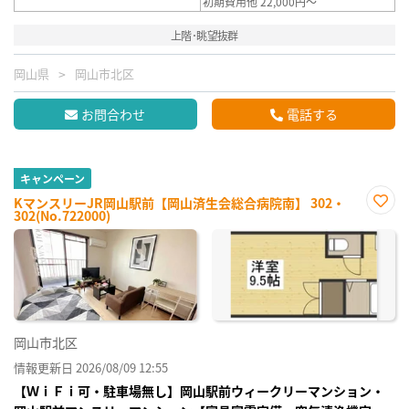
初期費用他 22,000円～
上階･眺望抜群
岡山県
岡山市北区
お問合わせ
電話する
キャンペーン
KマンスリーJR岡山駅前【岡山済生会総合病院南】 302・
302(No.722000)
お気
に入
り登
録
岡山市北区
情報更新日 2026/08/09 12:55
【ＷｉＦｉ可・駐車場無し】岡山駅前ウィークリーマンション・