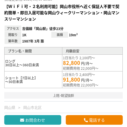
【ＷｉＦｉ可・２名利用可能】岡山市役所へ近く保証人不要で契
約簡単・即日入居可能な岡山ウィークリーマンション・岡山マン
スリーマンション
アクセス
吉備線「岡山駅」徒歩23分
間取り
1K
面積
19m²
築年数
1987年 3月 築
プラン名・期間
月額目安
1日当たり 2,100円～
ロング
82,800
円/月～
30日以上～360日未満
初期費用他 22,000円～
1日当たり 2,400円～
ショート【7日以上】
91,800
円/月～
～30日未満
初期費用他 22,000円～
上階･眺望抜群
岡山県
岡山市北区
お問合わせ
電話する