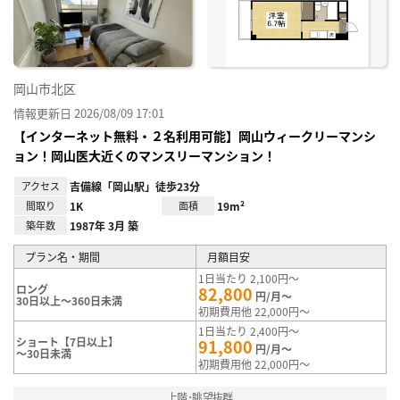
録
岡山市北区
情報更新日 2026/08/09 17:01
【インターネット無料・２名利用可能】岡山ウィークリーマンシ
ョン！岡山医大近くのマンスリーマンション！
アクセス
吉備線「岡山駅」徒歩23分
間取り
1K
面積
19m²
築年数
1987年 3月 築
プラン名・期間
月額目安
1日当たり 2,100円～
ロング
82,800
円/月～
30日以上～360日未満
初期費用他 22,000円～
1日当たり 2,400円～
ショート【7日以上】
91,800
円/月～
～30日未満
初期費用他 22,000円～
上階･眺望抜群