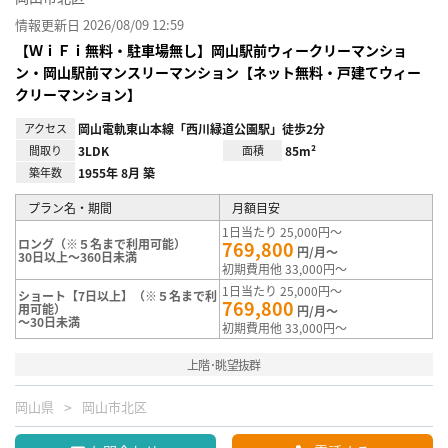
情報更新日 2026/08/09 12:59
【ＷｉＦｉ無料・駐車場無し】岡山駅前ウィークリーマンショ
ン・岡山駅前マンスリーマンション【ネット無料・戸建てウィー
クリーマンション】
アクセス
岡山電軌東山本線「西川緑道公園駅」徒歩2分
間取り
3LDK
面積
85m²
築年数
1955年 8月 築
プラン名・期間
月額目安
1日当たり 25,000円～
ロング（※５名まで利用可能）
769,800
円/月～
30日以上～360日未満
初期費用他 33,000円～
1日当たり 25,000円～
ショート【7日以上】（※５名まで利
769,800
用可能）
円/月～
～30日未満
初期費用他 33,000円～
上階･眺望抜群
岡山県
岡山市北区