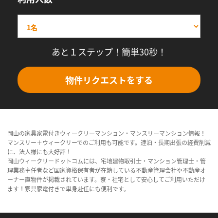
あと１ステップ！簡単30秒！
物件リクエストをする
岡山の家具家電付きウィークリーマンション・マンスリーマンション情報！
マンスリー＋ウィークリーでのご利用も可能です。連泊・長期出張の経費削減
に、法人様にも大好評！
岡山ウィークリードットコムには、宅地建物取引士・マンション管理士・管
理業務主任者など国家資格保有者が在籍している不動産管理会社や不動産オ
ーナー直物件が掲載されています。寮・社宅として安心してご利用いただけ
ます！家具家電付きで単身赴任にも便利です。