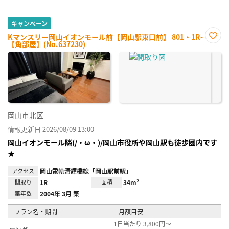
キャンペーン
Kマンスリー岡山イオンモール前【岡山駅東口前】 801・1R-
【角部屋】(No.637230)
お気
に入
り登
録
岡山市北区
情報更新日 2026/08/09 13:00
岡山イオンモール隣(/・ω・)/岡山市役所や岡山駅も徒歩圏内です
★
アクセス
岡山電軌清輝橋線「岡山駅前駅」
間取り
1R
面積
34m²
築年数
2004年 3月 築
プラン名・期間
月額目安
1日当たり 3,800円～