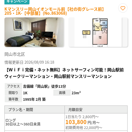
キャンペーン
Kマンスリー岡山イオンモール前【社の街グレース前】
205・1K-【中部屋】(No.863068)
お気
に入
り登
録
岡山市北区
情報更新日 2026/08/09 16:18
【ＷｉＦｉ完備・ネット無料】ネットサーフィン可能！岡山駅前
ウィークリーマンション・岡山駅前マンスリーマンション
アクセス
吉備線「岡山駅」徒歩13分
間取り
1K
面積
23m²
築年数
1995年 2月 築
プラン名・期間
月額目安
1日当たり 2,800円～
ロング
103,800
円/月～
30日以上～360日未満
初期費用他 22,000円～