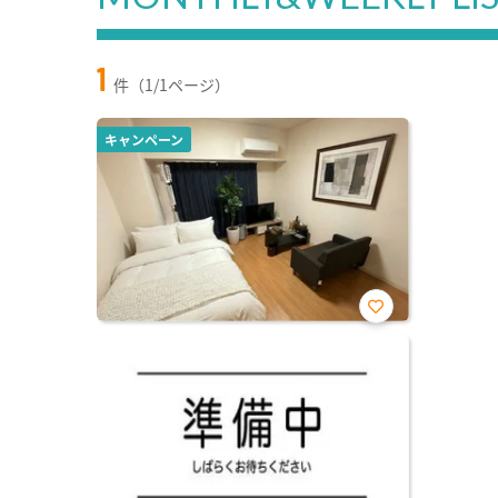
1
件（1/1ページ）
キャンペーン
お気
に入
り登
録