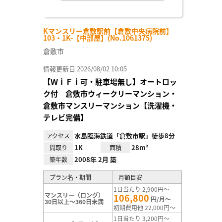
Kマンスリー倉敷駅前【倉敷中央病院前】
103・1K-【中部屋】(No.1061375)
倉敷市
情報更新日 2026/08/02 10:05
【ＷｉＦｉ可・駐車場無し】オートロッ
ク付 倉敷市ウィークリーマンション・
倉敷市マンスリーマンション【洗濯機・
テレビ完備】
水島臨海鉄道「倉敷市駅」徒歩8分
アクセス
1K
28m²
間取り
面積
2008年 2月 築
築年数
プラン名・期間
月額目安
1日当たり 2,900円～
マンスリー（ロング）
106,800
円/月～
30日以上～360日未満
初期費用他 22,000円～
1日当たり 3,200円～