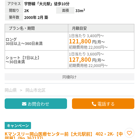
アクセス
宇野線「大元駅」徒歩10分
間取り
2K
面積
33m²
築年数
2000年 2月 築
プラン名・期間
月額目安
1日当たり 3,400円～
ロング
121,800
円/月～
30日以上～360日未満
初期費用他 22,000円～
1日当たり 3,600円～
ショート【7日以上】
127,800
円/月～
～30日未満
初期費用他 22,000円～
同棲向け
岡山県
岡山市北区
お問合わせ
電話する
キャンペーン
Kマンスリー岡山医療センター前【大元駅前】 402・2K-【中
部屋】(No.362132)