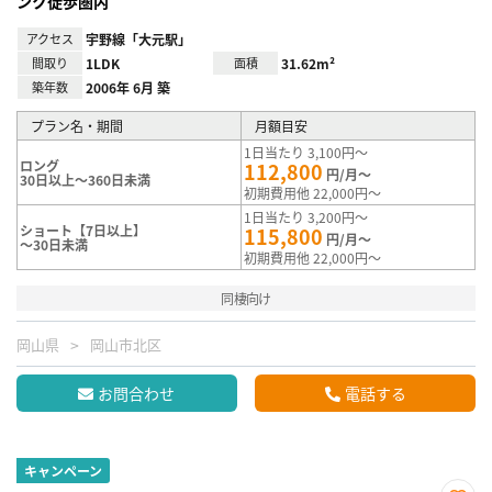
ンク徒歩圏内
アクセス
宇野線「大元駅」
間取り
1LDK
面積
31.62m²
築年数
2006年 6月 築
プラン名・期間
月額目安
1日当たり 3,100円～
ロング
112,800
円/月～
30日以上～360日未満
初期費用他 22,000円～
1日当たり 3,200円～
ショート【7日以上】
115,800
円/月～
～30日未満
初期費用他 22,000円～
同棲向け
岡山県
岡山市北区
お問合わせ
電話する
キャンペーン