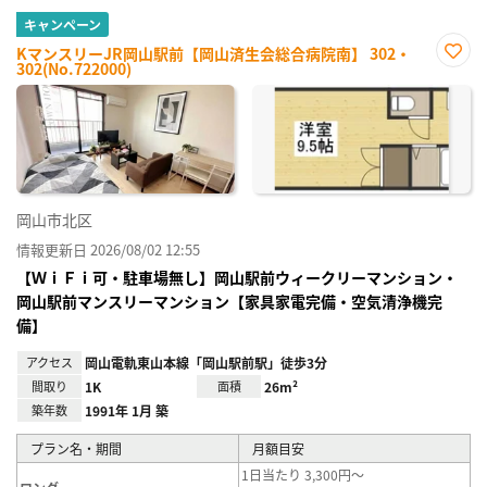
キャンペーン
KマンスリーJR岡山駅前【岡山済生会総合病院南】 302・
302(No.722000)
お気
に入
り登
録
岡山市北区
情報更新日 2026/08/02 12:55
【ＷｉＦｉ可・駐車場無し】岡山駅前ウィークリーマンション・
岡山駅前マンスリーマンション【家具家電完備・空気清浄機完
備】
アクセス
岡山電軌東山本線「岡山駅前駅」徒歩3分
間取り
1K
面積
26m²
築年数
1991年 1月 築
プラン名・期間
月額目安
1日当たり 3,300円～