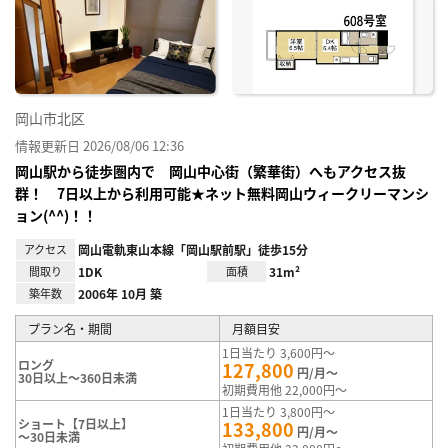
り登
録
岡山市北区
情報更新日 2026/08/06 12:36
岡山駅から徒歩圏内で 岡山中心街（繁華街）へもアクセス抜
群！ 7日以上から利用可能★ネット無料岡山ウィークリーマンシ
ョン(^^)！！
アクセス
岡山電軌東山本線「岡山駅前駅」徒歩15分
間取り
1DK
面積
31m²
築年数
2006年 10月 築
プラン名・期間
月額目安
1日当たり 3,600円～
ロング
127,800
円/月～
30日以上～360日未満
初期費用他 22,000円～
1日当たり 3,800円～
ショート【7日以上】
133,800
円/月～
～30日未満