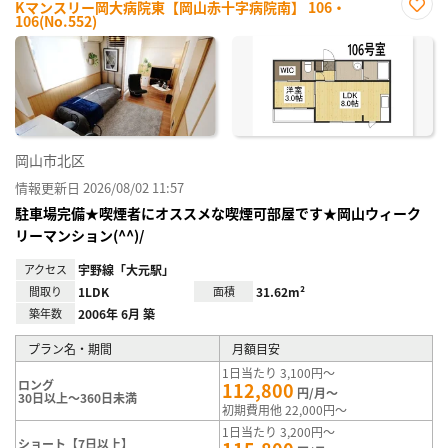
Kマンスリー岡大病院東【岡山赤十字病院南】 106・
106(No.552)
お気
に入
り登
録
岡山市北区
情報更新日 2026/08/02 11:57
駐車場完備★喫煙者にオススメな喫煙可部屋です★岡山ウィーク
リーマンション(^^)/
アクセス
宇野線「大元駅」
間取り
1LDK
面積
31.62m²
築年数
2006年 6月 築
プラン名・期間
月額目安
1日当たり 3,100円～
ロング
112,800
円/月～
30日以上～360日未満
初期費用他 22,000円～
1日当たり 3,200円～
ショート【7日以上】