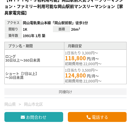
ョン・ファミリー利用可能な岡山駅前マンスリーマンション【家
具家電完備】
アクセス
岡山電軌東山本線「岡山駅前駅」徒歩3分
間取り
1K
面積
26m²
築年数
1991年 1月 築
プラン名・期間
月額目安
1日当たり 3,300円～
ロング
118,800
円/月～
30日以上～360日未満
初期費用他 22,000円～
1日当たり 3,500円～
ショート【7日以上】
124,800
円/月～
～30日未満
初期費用他 22,000円～
同棲向け
岡山県
岡山市北区
お問合わせ
電話する