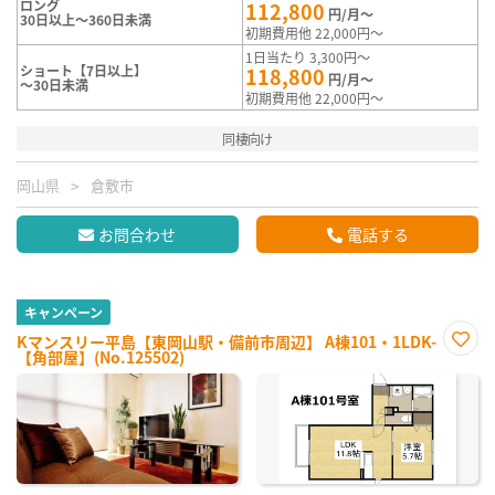
ロング
112,800
円/月～
30日以上～360日未満
初期費用他 22,000円～
1日当たり 3,300円～
ショート【7日以上】
118,800
円/月～
～30日未満
初期費用他 22,000円～
同棲向け
岡山県
倉敷市
お問合わせ
電話する
キャンペーン
Kマンスリー平島【東岡山駅・備前市周辺】 A棟101・1LDK-
【角部屋】(No.125502)
お気
に入
り登
録