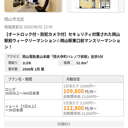
岡山市北区
情報更新日 2026/08/02 12:45
【オートロック付・防犯カメラ付】セキュリティ対策された岡山
駅前ウィークリーマンション☆岡山駅東口前マンスリーマンショ
ン！
アクセス
岡山電軌東山本線「西大寺町ハレノワ前駅」徒歩5分
間取り
1LDK
面積
32.8m²
築年数
2008年 2月 築
プラン名・期間
月額目安
1日当たり 3,000円～
ロング
109,800
円/月～
30日以上～360日未満
初期費用他 22,000円～
1日当たり 3,100円～
ショート【7日以上】
112,800
円/月～
～30日未満
初期費用他 22,000円～
同棲向け