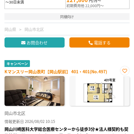
円/月～
～30日未満
初期費用他 22,000円～
同棲向け
岡山県
岡山市北区
お問合わせ
電話する
キャンペーン
Kマンスリー岡山表町【岡山駅前】 401・401(No.497)
お気
に入
り登
録
岡山市北区
情報更新日 2026/08/02 10:15
岡山川崎医科大学総合医療センターから徒歩3分★法人様契約も契