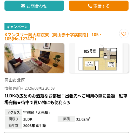
お問合わせ
電話する
キャンペーン
Kマンスリー岡大病院東【岡山赤十字病院南】 105・
105(No.127472)
お気
に入
り登
録
岡山市北区
情報更新日 2026/08/02 20:59
1LDKの広めのお洒落なお部屋！出張先へご利用の際に最適 駐車
場完備★街中で買い物にも便利☆彡
アクセス
宇野線「大元駅」
間取り
1LDK
面積
31.62m²
築年数
2006年 6月 築