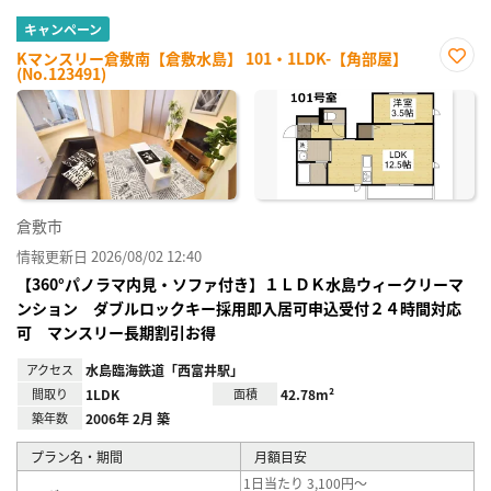
キャンペーン
Kマンスリー倉敷南【倉敷水島】 101・1LDK-【角部屋】
(No.123491)
お気
に入
り登
録
倉敷市
情報更新日 2026/08/02 12:40
【360°パノラマ内見・ソファ付き】１ＬＤＫ水島ウィークリーマ
ンション ダブルロックキー採用即入居可申込受付２４時間対応
可 マンスリー長期割引お得
アクセス
水島臨海鉄道「西富井駅」
間取り
1LDK
面積
42.78m²
築年数
2006年 2月 築
プラン名・期間
月額目安
1日当たり 3,100円～