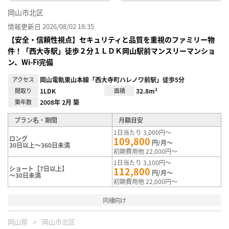
岡山市北区
情報更新日 2026/08/02 18:35
【安全・信頼性視点】セキュリティと品質を重視のファミリー物
件！「西大寺駅」徒歩２分１ＬＤＫ岡山駅前マンスリーマンショ
ン、Wi-Fi完備
アクセス
岡山電軌東山本線「西大寺町ハレノワ前駅」徒歩5分
間取り
1LDK
面積
32.8m²
築年数
2008年 2月 築
プラン名・期間
月額目安
1日当たり 3,000円～
ロング
109,800
円/月～
30日以上～360日未満
初期費用他 22,000円～
1日当たり 3,100円～
ショート【7日以上】
112,800
円/月～
～30日未満
初期費用他 22,000円～
同棲向け
岡山県
岡山市北区