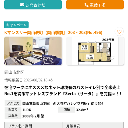
お問合わせ
電話する
キャンペーン
Kマンスリー岡山表町【岡山駅前】 203・203(No.496)
お気
に入
り登
録
岡山市北区
情報更新日 2026/08/02 18:45
在宅ワークにオススメなネット環境有のバストイレ別で全米売上
No.1を誇るマットレスブランド『Serta（サータ）』を完備☺！!
アクセス
岡山電軌東山本線「西大寺町ハレノワ前駅」徒歩5分
間取り
1LDK
面積
32.8m²
築年数
2008年 2月 築
プラン名・期間
月額目安