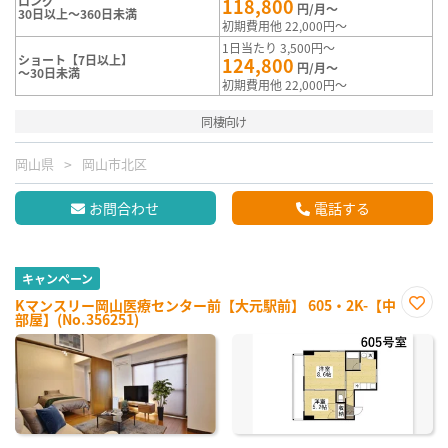
ロング
118,800
円/月～
30日以上～360日未満
初期費用他 22,000円～
1日当たり 3,500円～
ショート【7日以上】
124,800
円/月～
～30日未満
初期費用他 22,000円～
同棲向け
岡山県
岡山市北区
お問合わせ
電話する
キャンペーン
Kマンスリー岡山医療センター前【大元駅前】 605・2K-【中
部屋】(No.356251)
お気
に入
り登
録