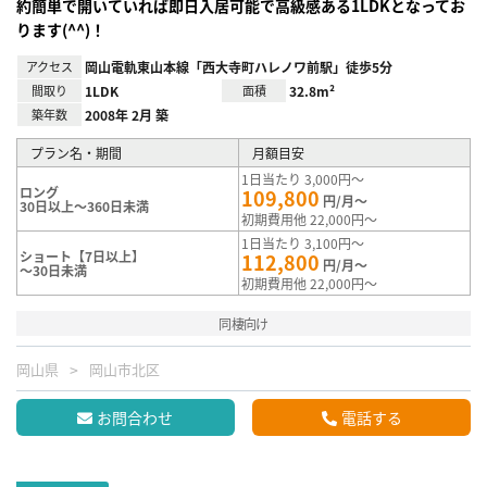
約簡単で開いていれば即日入居可能で高級感ある1LDKとなってお
ります(^^)！
アクセス
岡山電軌東山本線「西大寺町ハレノワ前駅」徒歩5分
間取り
1LDK
面積
32.8m²
築年数
2008年 2月 築
プラン名・期間
月額目安
1日当たり 3,000円～
ロング
109,800
円/月～
30日以上～360日未満
初期費用他 22,000円～
1日当たり 3,100円～
ショート【7日以上】
112,800
円/月～
～30日未満
初期費用他 22,000円～
同棲向け
岡山県
岡山市北区
お問合わせ
電話する