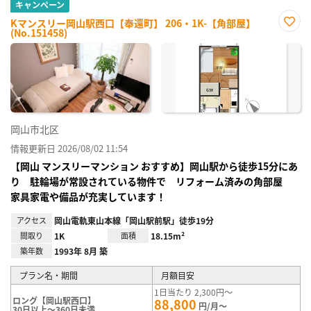
キャンペーン
Kマンスリー岡山駅西口【奉還町】 206・1K-【角部屋】
(No.151458)
お気
に入
り登
録
岡山市北区
情報更新日 2026/08/02 11:54
【岡山 マンスリーマンション おすすめ】岡山駅から徒歩15分にあ
り 駐輪場が常設されている物件で リフォーム済みの角部屋
家具家電や備品が充実しています！
アクセス
岡山電軌東山本線「岡山駅前駅」徒歩19分
間取り
1K
面積
18.15m²
築年数
1993年 8月 築
プラン名・期間
月額目安
1日当たり 2,300円～
ロング【岡山駅西口】
88,800
円/月～
30日以上～360日未満