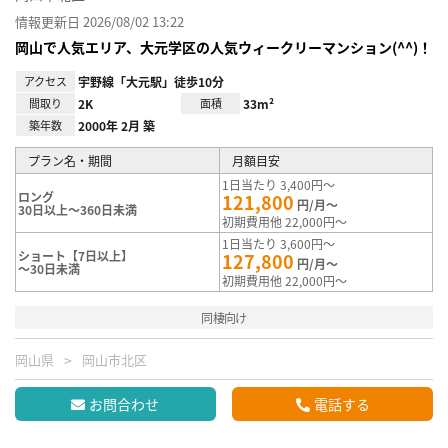
情報更新日 2026/08/02 13:22
岡山で人気エリア、大元学区の人気ウィークリーマンション(^^)！
アクセス
宇野線「大元駅」徒歩10分
間取り
2K
面積
33m²
築年数
2000年 2月 築
プラン名・期間
月額目安
1日当たり 3,400円～
ロング
121,800
円/月～
30日以上～360日未満
初期費用他 22,000円～
1日当たり 3,600円～
ショート【7日以上】
127,800
円/月～
～30日未満
初期費用他 22,000円～
同棲向け
岡山県
岡山市北区
お問合わせ
電話する