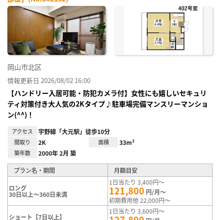
お気
に入
り登
録
岡山市北区
情報更新日 2026/08/02 16:00
【ハンドリー入居可能・防犯カメラ付】女性にも嬉しいセキュリ
ティ対策付き大人気の2Kタイプ♪駐車場完備マンスリーマンショ
ン(^^)！
アクセス
宇野線「大元駅」徒歩10分
間取り
2K
面積
33m²
築年数
2000年 2月 築
プラン名・期間
月額目安
1日当たり 3,400円～
ロング
121,800
円/月～
30日以上～360日未満
初期費用他 22,000円～
1日当たり 3,600円～
ショート【7日以上】
127,800