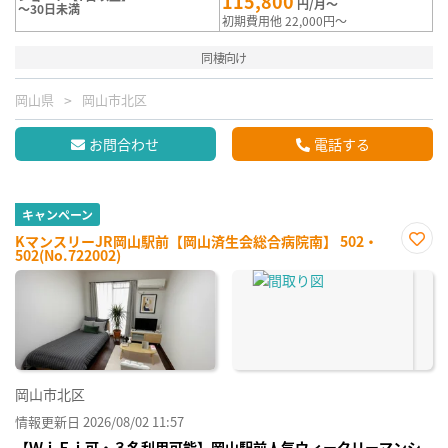
115,800
円/月～
～30日未満
初期費用他 22,000円～
同棲向け
岡山県
岡山市北区
お問合わせ
電話する
キャンペーン
KマンスリーJR岡山駅前【岡山済生会総合病院南】 502・
502(No.722002)
お気
に入
り登
録
岡山市北区
情報更新日 2026/08/02 11:57
【ＷｉＦｉ可・３名利用可能】岡山駅前人気ウィークリーマンシ