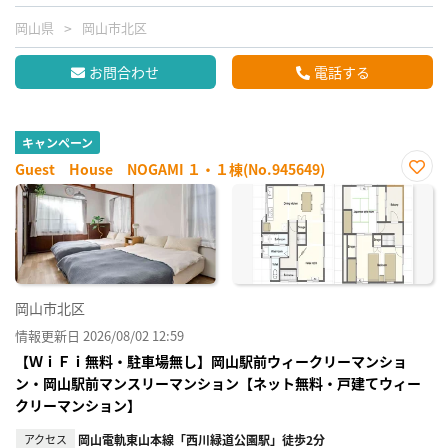
岡山県
岡山市北区
お問合わせ
電話する
キャンペーン
Guest House NOGAMI １・１棟(No.945649)
お気
に入
り登
録
岡山市北区
情報更新日 2026/08/02 12:59
【ＷｉＦｉ無料・駐車場無し】岡山駅前ウィークリーマンショ
ン・岡山駅前マンスリーマンション【ネット無料・戸建てウィー
クリーマンション】
アクセス
岡山電軌東山本線「西川緑道公園駅」徒歩2分