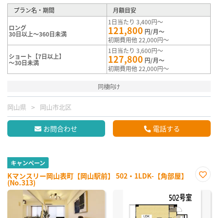
プラン名・期間
月額目安
1日当たり 3,400円～
ロング
121,800
円/月～
30日以上～360日未満
初期費用他 22,000円～
1日当たり 3,600円～
ショート【7日以上】
127,800
円/月～
～30日未満
初期費用他 22,000円～
同棲向け
岡山県
岡山市北区
お問合わせ
電話する
キャンペーン
Kマンスリー岡山表町【岡山駅前】 502・1LDK-【角部屋】
(No.313)
お気
に入
り登
録