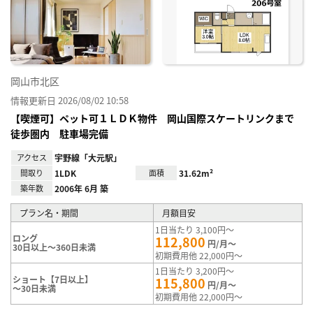
り登
録
岡山市北区
情報更新日 2026/08/02 10:58
【喫煙可】ペット可１ＬＤＫ物件 岡山国際スケートリンクまで
徒歩圏内 駐車場完備
アクセス
宇野線「大元駅」
間取り
1LDK
面積
31.62m²
築年数
2006年 6月 築
プラン名・期間
月額目安
1日当たり 3,100円～
ロング
112,800
円/月～
30日以上～360日未満
初期費用他 22,000円～
1日当たり 3,200円～
ショート【7日以上】
115,800
円/月～
～30日未満
初期費用他 22,000円～