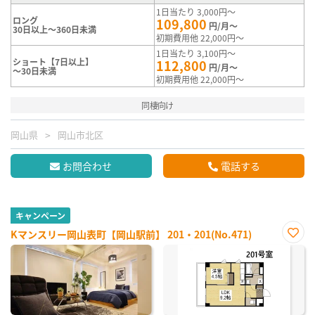
1日当たり 3,000円～
ロング
109,800
円/月～
30日以上～360日未満
初期費用他 22,000円～
1日当たり 3,100円～
ショート【7日以上】
112,800
円/月～
～30日未満
初期費用他 22,000円～
同棲向け
岡山県
岡山市北区
お問合わせ
電話する
キャンペーン
Kマンスリー岡山表町【岡山駅前】 201・201(No.471)
お気
に入
り登
録