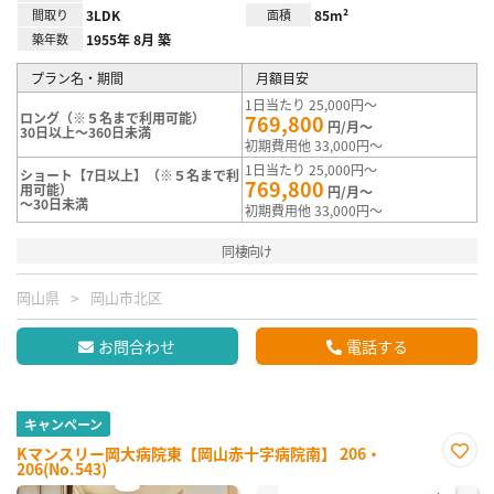
間取り
3LDK
面積
85m²
築年数
1955年 8月 築
プラン名・期間
月額目安
1日当たり 25,000円～
ロング（※５名まで利用可能）
769,800
円/月～
30日以上～360日未満
初期費用他 33,000円～
1日当たり 25,000円～
ショート【7日以上】（※５名まで利
769,800
用可能）
円/月～
～30日未満
初期費用他 33,000円～
同棲向け
岡山県
岡山市北区
お問合わせ
電話する
キャンペーン
Kマンスリー岡大病院東【岡山赤十字病院南】 206・
206(No.543)
お気
に入