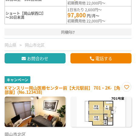
初期費用他 22,000円～
1日当たり 2,600円～
ショート【岡山駅西口】
97,800
円/月～
～30日未満
初期費用他 22,000円～
同棲向け
岡山県
岡山市北区
お問合わせ
電話する
キャンペーン
Kマンスリー岡山医療センター前【大元駅前】 701・2K-【角
部屋】(No.123438)
お気
に入
り登
録
岡山市北区