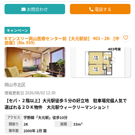
お問合わせ
電話する
キャンペーン
Kマンスリー岡山医療センター前【大元駅前】 403・2K-【中
部屋】(No.559)
お気
に入
り登
録
岡山市北区
情報更新日 2026/08/02 12:30
【セパ・２階以上】大元駅徒歩５分の好立地 駐車場完備人気で
選ばれる２ＤＫ物件 大元駅ウィークリーマンション！
アクセス
宇野線「大元駅」徒歩10分
間取り
2K
面積
33m²
築年数
2000年 2月 築