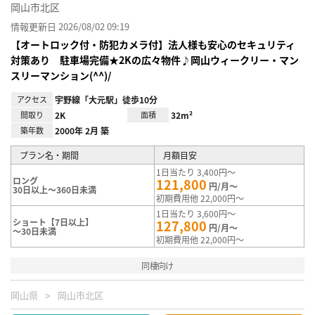
岡山市北区
情報更新日 2026/08/02 09:19
【オートロック付・防犯カメラ付】法人様も安心のセキュリティ
対策あり 駐車場完備★2Kの広々物件♪岡山ウィークリー・マン
スリーマンション(^^)/
アクセス
宇野線「大元駅」徒歩10分
間取り
2K
面積
32m²
築年数
2000年 2月 築
プラン名・期間
月額目安
1日当たり 3,400円～
ロング
121,800
円/月～
30日以上～360日未満
初期費用他 22,000円～
1日当たり 3,600円～
ショート【7日以上】
127,800
円/月～
～30日未満
初期費用他 22,000円～
同棲向け
岡山県
岡山市北区