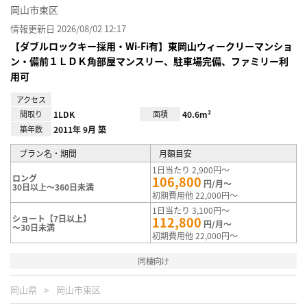
岡山市東区
情報更新日 2026/08/02 12:17
【ダブルロックキー採用・Wi-Fi有】東岡山ウィークリーマンショ
ン・備前１ＬＤＫ角部屋マンスリー、駐車場完備、ファミリー利
用可
アクセス
間取り
1LDK
面積
40.6m²
築年数
2011年 9月 築
プラン名・期間
月額目安
1日当たり 2,900円～
ロング
106,800
円/月～
30日以上～360日未満
初期費用他 22,000円～
1日当たり 3,100円～
ショート【7日以上】
112,800
円/月～
～30日未満
初期費用他 22,000円～
同棲向け
岡山県
岡山市東区