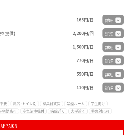
165円/日
詳細
験を提供】
2,200円/回
詳細
1,500円/日
詳細
770円/日
詳細
550円/日
詳細
110円/日
詳細
不要
風呂･トイレ別
家具付賃貸
禁煙ルーム
学生向け
在宅勤務可
空気清浄機付
病院近く
大学近く
特急対応可
CAMPAIGN