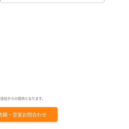
日
日
回
回
月
日
日
日
掃会社からの提供となります。
依頼・空室お問合わせ