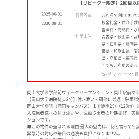
【リピーター限定】2回目以
2025-08-01
特典内容
37府県で利用頂い
～
敷金礼金・仲介手数
2030-08-01
管理費・光熱費・水
利用条件
青森県・秋田県・宮
県・石川県・静岡県
良県・和歌山県・愛
県・島根県・福岡県
回でもご利用のある
他のキャンペーンと併
岡山大学医学部前ウィークリーマンション・岡山駅前マ
【岡山大学病院徒歩2分】付き添い・研修に最適！駐車場
岡山大学病院（鹿田キャンパス）まで徒歩2分（120m）
入院患者様への付き添いや、医療従事者の短期研修・実
ションです。
■この物件の選ばれる理由 最大の魅力は、何と言っても
緊急時の対応や毎日の通院も負担になりません。