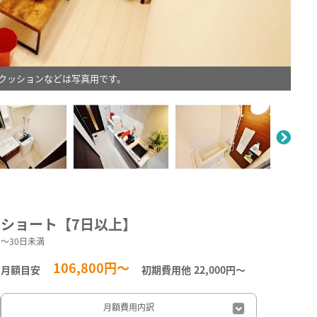
クッションなどは写真用です。
。
ショート【7日以上】
～30日未満
106,800円～
月額目安
初期費用他
22,000円〜
月額費用
内訳