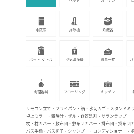
ベッド
カーテン
冷蔵庫
掃除機
炊飯器
ポット･ケトル
空気清浄機
寝具一式
バ
調理器具
フローリング
キッチン
リモコン立て・フライパン・鍋・水切カゴ・スタンドミラ
卓上ミラー・置時計・ザル・食器洗剤・サランラップ
枕・枕カバー・敷布団・敷布団カバー・掛布団・掛布団カ
バス手桶・バス椅子・シャンプー・コンディショナー・