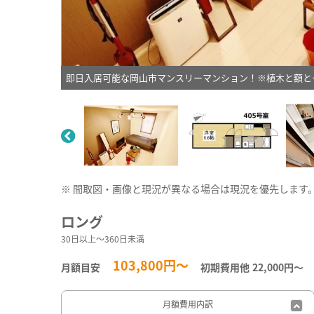
即日入居可能な岡山市マンスリーマンション！※植木と額と
※ 間取図・画像と現況が異なる場合は現況を優先します
ロング
30日以上～360日未満
103,800円～
月額目安
初期費用他
22,000円〜
月額費用
内訳