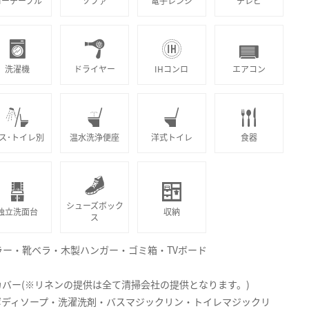
ローテーブル
ソファ
電子レンジ
テレビ
洗濯機
ドライヤー
IHコンロ
エアコン
ス･トイレ別
温水洗浄便座
洋式トイレ
食器
シューズボック
独立洗面台
収納
ス
ー・靴ベラ・木製ハンガー・ゴミ箱・TVボード
バー(※リネンの提供は全て清掃会社の提供となります。)
ボディソープ・洗濯洗剤・バスマジックリン・トイレマジックリ