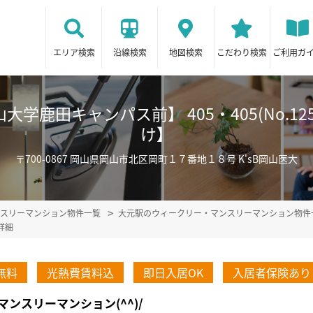
エリア検索
沿線検索
地図検索
こだわり検索
ご利用ガ
学鹿田キャンパス前】 405・405(No.12
け】
〒700-0867 岡山県岡山市北区岡町１７番地１８号 K'sB岡山医大
スリーマンション物件一覧
大元駅のウィークリー・マンスリーマンション物件
詳細
無料
光熱費賃料込
即日入居OK
入居者保険あり
ンスリーマンション(^^)/