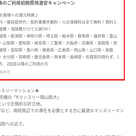
降のご利用初期費用激安キャンペーン
たお客様への還元特典♪
料・寝具提供代・契約事務手数料・火災保険料は全て無料！賃料と
道費・清掃費だけで入居OK！
城県・新潟県・神奈川県・埼玉県・栃木県・群馬県・福井県・富山
・山梨県・愛知県・岐阜県・三重県・大阪府・兵庫県・滋賀県・奈
媛県・高知県・香川県・徳島県・広島県・岡山県・山口県・鳥取
・大分県・宮崎県・鹿児島県・熊本県・長崎県・佐賀県内問わず、1
方、2回目以降のご利用の方
用不可
ンスリーマンション★
完備の「Kマンスリー岡山医大」
という圧倒的な好立地。
習など、病院周辺での滞在を必要とする方に最適なマンスリーマン
病院への近さ。