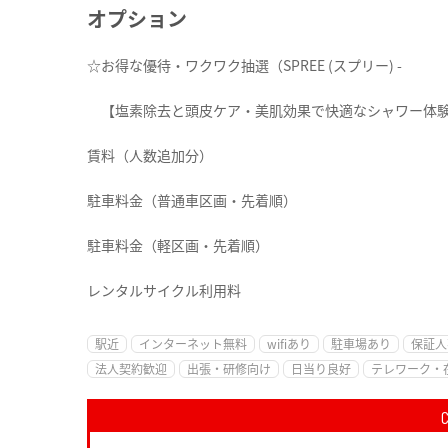
オプション
☆お得な優待・ワクワク抽選（SPREE (スプリー) -
【塩素除去と頭皮ケア・美肌効果で快適なシャワー体
賃料（人数追加分）
駐車料金（普通車区画・先着順）
駐車料金（軽区画・先着順）
レンタルサイクル利用料
駅近
インターネット無料
wifiあり
駐車場あり
保証人
法人契約歓迎
出張・研修向け
日当り良好
テレワーク・