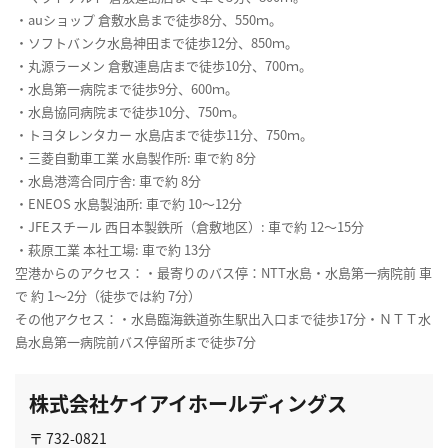
・auショップ 倉敷水島まで徒歩8分、550ｍ。
・ソフトバンク水島神田まで徒歩12分、850ｍ。
・丸源ラーメン 倉敷連島店まで徒歩10分、700ｍ。
・水島第一病院まで徒歩9分、600ｍ。
・水島協同病院まで徒歩10分、750ｍ。
・トヨタレンタカー 水島店まで徒歩11分、750ｍ。
・三菱自動車工業 水島製作所: 車で約 8分
・水島港湾合同庁舎: 車で約 8分
・ENEOS 水島製油所: 車で約 10〜12分
・JFEスチール 西日本製鉄所（倉敷地区）: 車で約 12〜15分
・萩原工業 本社工場: 車で約 13分
空港からのアクセス：・最寄りのバス停：NTT水島・水島第一病院前 車
で 約 1〜2分（徒歩では約 7分）
その他アクセス：・水島臨海鉄道弥生駅出入口まで徒歩17分・ＮＴＴ水
島水島第一病院前バス停留所まで徒歩7分
株式会社ケイアイホールディングス
〒 732-0821