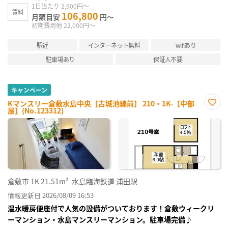
1日当たり 2,900円～
賃料
106,800
月額目安
円～
初期費用他 22,000円～
駅近
インターネット無料
wifiあり
駐車場あり
保証人不要
キャンペーン
Kマンスリー倉敷水島中央【古城池線前】 210・1K-【中部
屋】(No.123312)
お気
に入
り登
録
倉敷市
1K
21.51m²
水島臨海鉄道 浦田駅
情報更新日 2026/08/09 16:53
温水暖房便座付で人気の設備がついております！倉敷ウィークリ
ーマンション・水島マンスリーマンション。駐車場完備♪