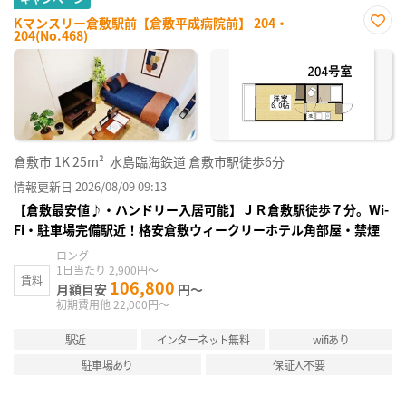
Kマンスリー倉敷駅前【倉敷平成病院前】 204・
204(No.468)
お気
に入
り登
録
倉敷市
1K
25m²
水島臨海鉄道 倉敷市駅徒歩6分
情報更新日 2026/08/09 09:13
【倉敷最安値♪・ハンドリー入居可能】ＪＲ倉敷駅徒歩７分。Wi-
Fi・駐車場完備駅近！格安倉敷ウィークリーホテル角部屋・禁煙
ロング
1日当たり 2,900円～
賃料
106,800
月額目安
円～
初期費用他 22,000円～
駅近
インターネット無料
wifiあり
駐車場あり
保証人不要