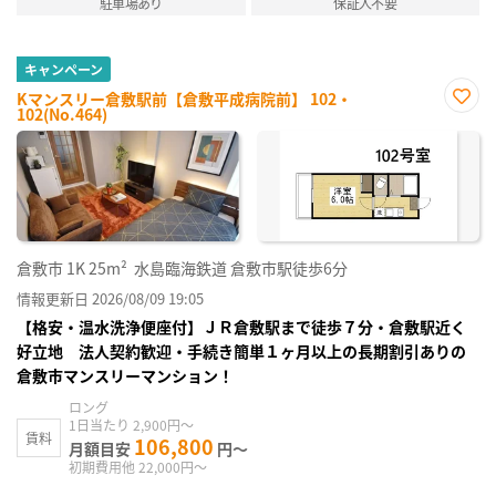
駐車場あり
保証人不要
キャンペーン
Kマンスリー倉敷駅前【倉敷平成病院前】 102・
102(No.464)
お気
に入
り登
録
倉敷市
1K
25m²
水島臨海鉄道 倉敷市駅徒歩6分
情報更新日 2026/08/09 19:05
【格安・温水洗浄便座付】ＪＲ倉敷駅まで徒歩７分・倉敷駅近く
好立地 法人契約歓迎・手続き簡単１ヶ月以上の長期割引ありの
倉敷市マンスリーマンション！
ロング
1日当たり 2,900円～
賃料
106,800
月額目安
円～
初期費用他 22,000円～