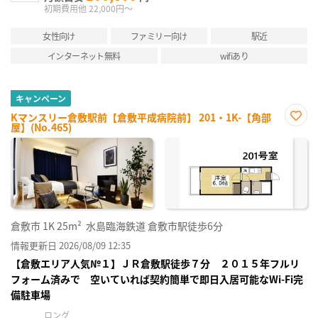
初期費用他 22,000円～
女性向け
ファミリー向け
駅近
インターネット無料
wifiあり
キャンペーン
Kマンスリー倉敷駅前【倉敷平成病院前】 201・1K-【角部
屋】(No.465)
お気
に入
り登
録
倉敷市
1K
25m²
水島臨海鉄道 倉敷市駅徒歩6分
情報更新日 2026/08/09 12:35
【倉敷エリア人気№１】ＪＲ倉敷駅徒歩７分 ２０１５年フルリ
フォーム済みで 空いていれば契約簡単で即日入居可能なWi-Fi完
備駐車場
ロング