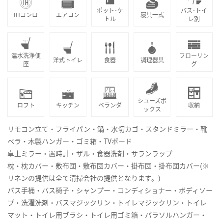
ポット･ケ
バス･トイ
IHコンロ
エアコン
寝具一式
トル
レ別
温水洗浄便
フローリン
洋式トイレ
食器
調理器具
座
グ
シューズボ
ロフト
キッチン
ベランダ
収納
ックス
リモコン立て・フライパン・鍋・水切カゴ・スタンドミラー・靴
ベラ・木製ハンガー・ゴミ箱・TVボード
卓上ミラー・置時計・ザル・食器洗剤・サランラップ
枕・枕カバー・敷布団・敷布団カバー・掛布団・掛布団カバー(※
リネンの提供は全て清掃会社の提供となります。)
バス手桶・バス椅子・シャンプー・コンディショナー・ボディソー
プ・洗濯洗剤・バスマジックリン・トイレマジックリン・トイレ
マット・トイレ用ブラシ・トイレ用ゴミ箱・パラソルハンガー・