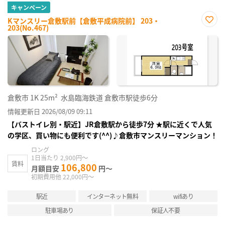
キャンペーン
Kマンスリー倉敷駅前【倉敷平成病院前】 203・
203(No.467)
お気
に入
り登
録
倉敷市
1K
25m²
水島臨海鉄道 倉敷市駅徒歩6分
情報更新日 2026/08/09 09:11
【バストイレ別・駅近】JR倉敷駅から徒歩7分 ★駅に近くで人気
の学区、買い物にも便利です(^^)♪倉敷市マンスリーマンション！
ロング
1日当たり 2,900円～
賃料
106,800
月額目安
円～
初期費用他 22,000円～
駅近
インターネット無料
wifiあり
駐車場あり
保証人不要