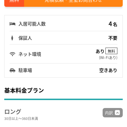
4
入居可能人数
名
保証人
不要
あり
無料
ネット環境
(Wi-Fiあり)
駐車場
空きあり
基本料金プラン
ロング
内訳
30日以上～360日未満