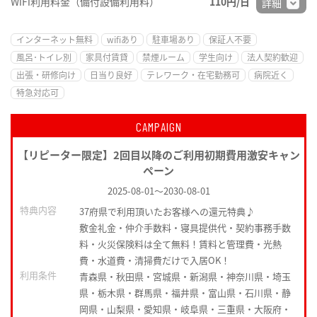
WiFi利用料金（備付設備利用料）
110円/日
詳細
インターネット無料
wifiあり
駐車場あり
保証人不要
風呂･トイレ別
家具付賃貸
禁煙ルーム
学生向け
法人契約歓迎
出張・研修向け
日当り良好
テレワーク・在宅勤務可
病院近く
特急対応可
CAMPAIGN
【リピーター限定】2回目以降のご利用初期費用激安キャン
ペーン
2025-08-01
～
2030-08-01
特典内容
37府県で利用頂いたお客様への還元特典♪
敷金礼金・仲介手数料・寝具提供代・契約事務手数
料・火災保険料は全て無料！賃料と管理費・光熱
費・水道費・清掃費だけで入居OK！
利用条件
青森県・秋田県・宮城県・新潟県・神奈川県・埼玉
県・栃木県・群馬県・福井県・富山県・石川県・静
岡県・山梨県・愛知県・岐阜県・三重県・大阪府・