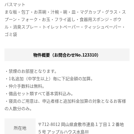
バスマット
まな板・包丁・お茶碗・汁椀・碗・皿・マグカップ・グラス・ス
プーン・フォーク・お玉・フライ返し・食器用スポンジ・ボウ
ル・消臭スプレー・トイレットペーパー・ティッシュペーパー・
ゴミ袋
物件概要（お問合わせNo.123310）
・禁煙のお部屋となります。
・1名追加（中学生以上）毎に下記金額の加算。
・仲介手数料は無料。
・備品セット類すべて基本賃料込み。
・寝具のご用意は、申込者様と追加料金加算の対象となるお客様
の人数分のみ。
〒712-8012 岡山県倉敷市連島１丁目１２番地
所在地
５号 アップルハウス水島Ⅲ