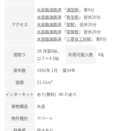
水島臨海鉄道
「
浦田駅
」 車9分
水島臨海鉄道
「
弥生駅
」 徒歩20分
アクセス
水島臨海鉄道
「
栄駅
」 徒歩20分
水島臨海鉄道
「
常盤駅
」 徒歩26分
水島臨海鉄道
「
三菱自工前駅
」 車8分
1K 洋室6帖、
間取り
利用可能人数
4名
ロフト4.5帖
築年数
1992年 1月 築34年
面積
21.51m²
インターネット
あり(無料) Wi-Fiあり
建物構造
木造
物件種別
アパート
駐車場
空きあり