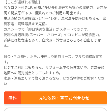
【ここが選ばれる理由】
広々ロフト付き1K: 荷物が多い長期滞在でも安心の収納力。天井が
高く開放感があり、複数名でのご利用も可能です。
生活直結の充実設備: バストイレ別、温水洗浄便座はもちろん、家
具家電・調理器具まで完備。
カバン一つで「即日快適な生活」がスタートできます。
便利な周辺環境: スーパー「ハローズ」やコンビニが徒歩圏内。
近隣には飲食店も多く、自炊派・外食派どちらも不自由しませ
ん。
敷金・礼金0円、ホテル滞在より断然リーズナブルな価格設定で
す。
ビジネス利用はもちろん、リフォーム中の仮住まいや、倉敷美観
地区への観光拠点としてもおすすめ。
水島・連島エリアで賢く泊まるなら、ぜひ当物件をご検討くださ
い！
見積依頼・空室お問合わせ