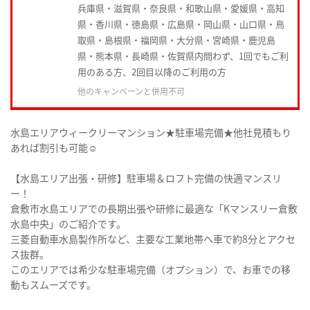
兵庫県・滋賀県・奈良県・和歌山県・愛媛県・高知
県・香川県・徳島県・広島県・岡山県・山口県・鳥
取県・島根県・福岡県・大分県・宮崎県・鹿児島
県・熊本県・長崎県・佐賀県内問わず、1回でもご利
用のある方、2回目以降のご利用の方
他のキャンペーンと併用不可
水島エリアウィークリーマンション★駐車場完備★他社見積もり
あれば割引も可能☺
【水島エリア出張・研修】駐車場＆ロフト完備の快適マンスリ
ー！
倉敷市水島エリアでの長期出張や研修に最適な「Kマンスリー倉敷
水島中央」のご紹介です。
三菱自動車水島製作所など、主要な工業地帯へ車で約8分とアクセ
ス抜群。
このエリアでは希少な駐車場完備（オプション）で、お車での移
動もスムーズです。