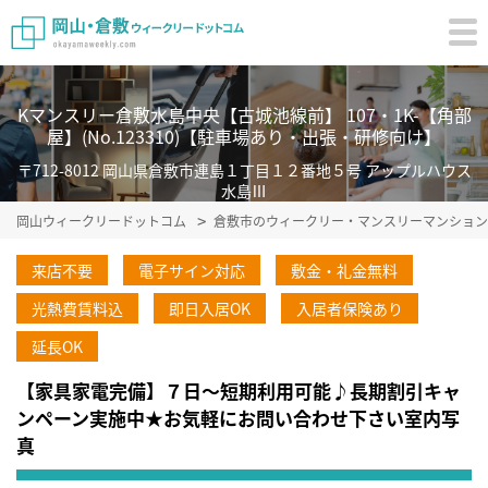
Kマンスリー倉敷水島中央【古城池線前】 107・1K-【角部
屋】(No.123310)【駐車場あり・出張・研修向け】
〒712-8012 岡山県倉敷市連島１丁目１２番地５号 アップルハウス
水島Ⅲ
岡山ウィークリードットコム
倉敷市のウィークリー・マンスリーマンション
来店不要
電子サイン対応
敷金・礼金無料
光熱費賃料込
即日入居OK
入居者保険あり
延長OK
【家具家電完備】７日～短期利用可能♪長期割引キャ
ンペーン実施中★お気軽にお問い合わせ下さい室内写
真