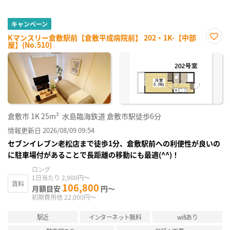
キャンペーン
Kマンスリー倉敷駅前【倉敷平成病院前】 202・1K-【中部
屋】(No.510)
お気
に入
り登
録
倉敷市
1K
25m²
水島臨海鉄道 倉敷市駅徒歩6分
情報更新日 2026/08/09 09:54
セブンイレブン老松店まで徒歩1分、倉敷駅前への利便性が良いの
に駐車場付があることで長距離の移動にも最適(^^)！
ロング
1日当たり 2,900円～
賃料
106,800
月額目安
円～
初期費用他 22,000円～
駅近
インターネット無料
wifiあり