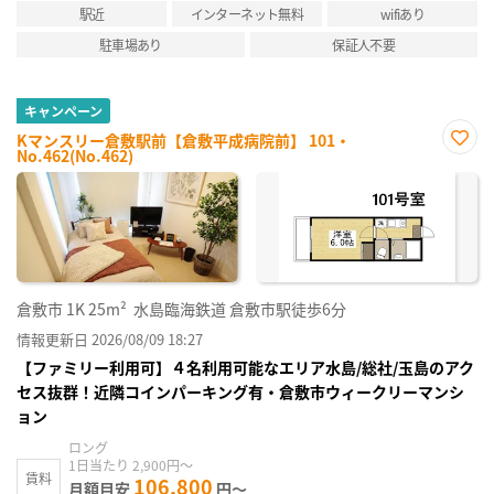
駅近
インターネット無料
wifiあり
駐車場あり
保証人不要
キャンペーン
Kマンスリー倉敷駅前【倉敷平成病院前】 101・
No.462(No.462)
お気
に入
り登
録
倉敷市
1K
25m²
水島臨海鉄道 倉敷市駅徒歩6分
情報更新日 2026/08/09 18:27
【ファミリー利用可】４名利用可能なエリア水島/総社/玉島のアク
セス抜群！近隣コインパーキング有・倉敷市ウィークリーマンシ
ョン
ロング
1日当たり 2,900円～
賃料
106,800
月額目安
円～