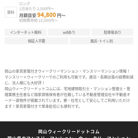
ロング
1日当たり 2,500円～
賃料
94,800
月額目安
円～
初期費用他 22,000円～
インターネット無料
wifiあり
駐車場あり
保証人不要
風呂･トイレ別
岡山の家具家電付きウィークリーマンション・マンスリーマンション情報！
マンスリー＋ウィークリーでのご利用も可能です。連泊・長期出張の経費削減
に、法人様にも大好評！
岡山ウィークリードットコムには、宅地建物取引士・マンション管理士・管
理業務主任者など国家資格保有者が在籍している不動産管理会社や不動産オ
ーナー直物件が掲載されています。寮・社宅として安心してご利用いただけ
ます！家具家電付きで単身赴任にも便利です。
岡山ウィークリードットコム