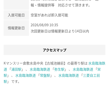
報・情報提供等 対応させて頂きます。
入居可能日
空室があれば即入居可能
2026/08/09 10:35
情報更新日
次回更新日は情報更新日より14日以内
アクセスマップ
Kマンスリー倉敷水島中央【古城池線前】の最寄り駅は
水島臨海鉄
道
「
浦田駅
」 、
水島臨海鉄道
「
弥生駅
」 、
水島臨海鉄道
「
栄
駅
」 、
水島臨海鉄道
「
常盤駅
」 、
水島臨海鉄道
「
三菱自工前
駅
」 です。