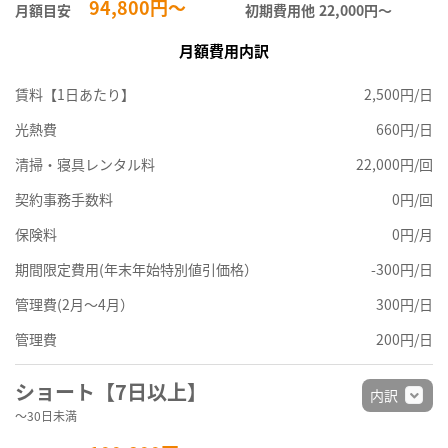
94,800円～
月額目安
初期費用他
22,000円〜
月額費用内訳
賃料【1日あたり】
2,500円/日
光熱費
660円/日
清掃・寝具レンタル料
22,000円/回
契約事務手数料
0円/回
保険料
0円/月
期間限定費用(年末年始特別値引価格）
-300円/日
管理費(2月～4月）
300円/日
管理費
200円/日
ショート【7日以上】
内訳
～30日未満