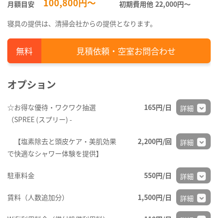
100,800円～
月額目安
初期費用他
22,000円〜
寝具の提供は、清掃会社からの提供となります。
見積依頼・空室お問合わせ
オプション
☆お得な優待・ワクワク抽選
165円/日
詳細
（SPREE (スプリー) -
【塩素除去と頭皮ケア・美肌効果
2,200円/回
詳細
で快適なシャワー体験を提供】
駐車料金
550円/日
詳細
賃料（人数追加分）
1,500円/日
詳細