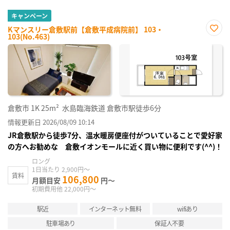
キャンペーン
Kマンスリー倉敷駅前【倉敷平成病院前】 103・
103(No.463)
お気
に入
り登
録
倉敷市
1K
25m²
水島臨海鉄道 倉敷市駅徒歩6分
情報更新日 2026/08/09 10:14
JR倉敷駅から徒歩7分、温水暖房便座付がついていることで愛好家
の方へお勧めな 倉敷イオンモールに近く買い物に便利です(^^)！
ロング
1日当たり 2,900円～
賃料
106,800
月額目安
円～
初期費用他 22,000円～
駅近
インターネット無料
wifiあり
駐車場あり
保証人不要