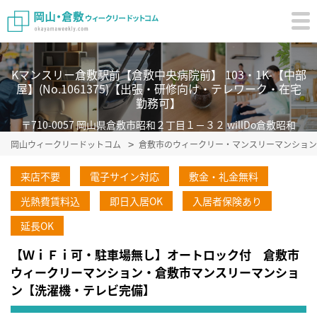
Kマンスリー倉敷駅前【倉敷中央病院前】 103・1K-【中部
屋】(No.1061375)【出張・研修向け・テレワーク・在宅
勤務可】
〒710-0057 岡山県倉敷市昭和２丁目１－３２ willDo倉敷昭和
岡山ウィークリードットコム
倉敷市のウィークリー・マンスリーマンション
来店不要
電子サイン対応
敷金・礼金無料
光熱費賃料込
即日入居OK
入居者保険あり
延長OK
【ＷｉＦｉ可・駐車場無し】オートロック付 倉敷市
ウィークリーマンション・倉敷市マンスリーマンショ
ン【洗濯機・テレビ完備】