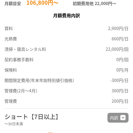
106,800円～
月額目安
初期費用他
22,000円〜
月額費用内訳
賃料
2,900円/日
光熱費
660円/日
清掃・寝具レンタル料
22,000円/回
契約事務手数料
0円/回
保険料
0円/月
期間限定費用(年末年始特別値引価格）
-300円/日
管理費(2月～4月）
300円/日
管理費
200円/日
ショート【7日以上】
内訳
～30日未満