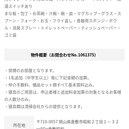
湯スイッチあり
まな板・包丁・お茶碗・汁椀・碗・皿・マグカップ・グラス・ス
プーン・フォーク・お玉・フライ返し・食器用スポンジ・ボウ
ル・消臭スプレー・トイレットペーパー・ティッシュペーパー・
ゴミ袋
物件概要（お問合わせNo.1061375）
・禁煙のお部屋となります。
・1名追加（中学生以上）毎に下記金額の加算。
・仲介手数料、備品セット類すべて基本賃料込み。
・寝具のご用意は、申込者様と追加料金加算の対象となるお客様
の人数分のみ。
・寝具類は清掃会社からの提供となります。
〒710-0057 岡山県倉敷市昭和２丁目１－３２
所在地
willDo倉敷昭和