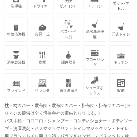
ポット･ケ
洗濯機
ドライヤー
ガスコンロ
エアコン
トル
バス･トイ
温水洗浄便
空気清浄機
寝具一式
洋式トイレ
レ別
座
フローリン
浴室乾燥機
食器
調理器具
キッチン
グ
シューズボ
ブラインド
ベランダ
独立洗面台
収納
ックス
枕・枕カバー・敷布団・敷布団カバー・掛布団・掛布団カバー(※
リネンの提供は全て清掃会社の提供となります。)
バス手桶・コロコロ・シャンプー・コンディショナー・ボディソー
プ・洗濯洗剤・バスマジックリン・トイレマジックリン・トイレ
用ブラシ・トイレ用ゴミ箱・パラソルハンガー・バスマット・給