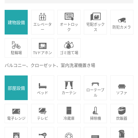
建物設備
エレベータ
オートロッ
宅配ボック
防犯カメラ
ー
ク
ス
駐輪場
TVドアホン
ゴミ捨て場
バルコニー、クローゼット、室内洗濯機置き場
部屋設備
ローテーブ
ベッド
カーテン
ソファ
ル
電子レンジ
テレビ
冷蔵庫
掃除機
炊飯器