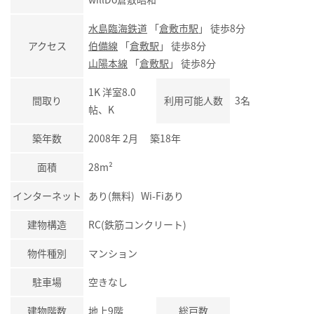
水島臨海鉄道
「
倉敷市駅
」 徒歩8分
アクセス
伯備線
「
倉敷駅
」 徒歩8分
山陽本線
「
倉敷駅
」 徒歩8分
1K 洋室8.0
間取り
利用可能人数
3名
帖、K
築年数
2008年 2月 築18年
面積
28m²
インターネット
あり(無料) Wi-Fiあり
建物構造
RC(鉄筋コンクリート)
物件種別
マンション
駐車場
空きなし
建物階数
地上9階
総戸数