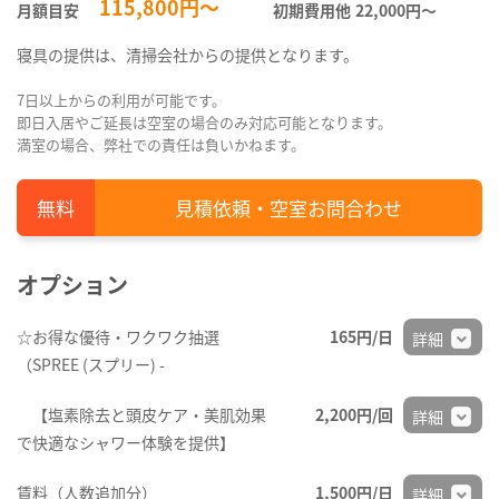
115,800円～
月額目安
初期費用他
22,000円〜
寝具の提供は、清掃会社からの提供となります。
7日以上からの利用が可能です。
即日入居やご延長は空室の場合のみ対応可能となります。
満室の場合、弊社での責任は負いかねます。
見積依頼・空室お問合わせ
オプション
☆お得な優待・ワクワク抽選
165円/日
詳細
（SPREE (スプリー) -
【塩素除去と頭皮ケア・美肌効果
2,200円/回
詳細
で快適なシャワー体験を提供】
賃料（人数追加分）
1,500円/日
詳細