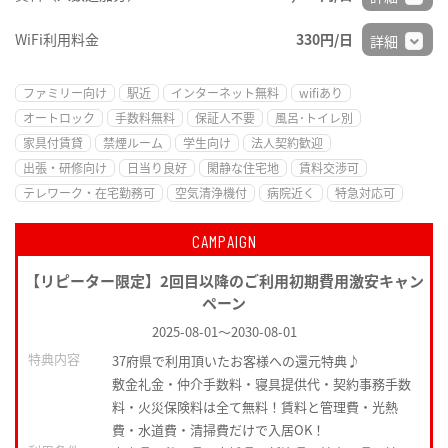
WiFi利用料金
330円/日
詳細
ファミリー向け
駅近
インターネット無料
wifiあり
オートロック
手数料無料
保証人不要
風呂･トイレ別
家具付賃貸
禁煙ルーム
学生向け
法人契約歓迎
出張・研修向け
日当り良好
閑静な住宅地
賃料交渉可
テレワーク・在宅勤務可
空気清浄機付
病院近く
特急対応可
CAMPAIGN
【リピーター限定】2回目以降のご利用初期費用激安キャン
ペーン
2025-08-01
～
2030-08-01
特典内容
37府県で利用頂いたお客様への還元特典♪
敷金礼金・仲介手数料・寝具提供代・契約事務手数
料・火災保険料は全て無料！賃料と管理費・光熱
費・水道費・清掃費だけで入居OK！